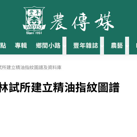
點
專輯
鄉間小路
豐年雜誌
農藝
試所建立精油指紋圖譜及資料庫
 林試所建立精油指紋圖譜