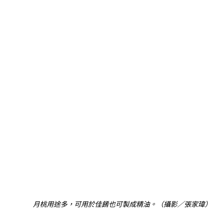
月桃用途多，可用於佳餚也可製成精油。（攝影／張家瑋）