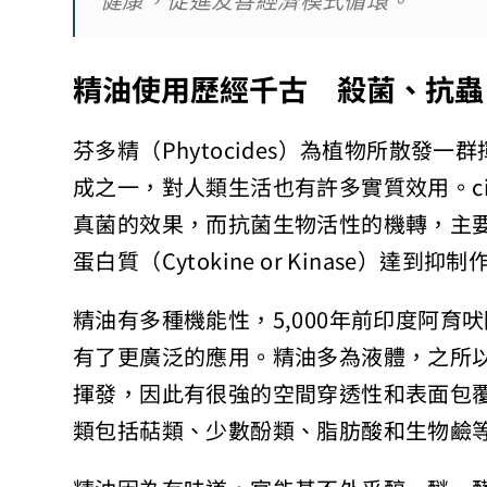
健康，促進友善經濟模式循環。
精油使用歷經千古 殺菌、抗蟲
芬多精（Phytocides）為植物所散發一群
成之一，對人類生活也有許多實質效用。c
真菌的效果，而抗菌生物活性的機轉，主
蛋白質（Cytokine or Kinase）達到抑
精油有多種機能性，5,000年前印度阿育吠
有了更廣泛的應用。精油多為液體，之所
揮發，因此有很強的空間穿透性和表面包
類包括萜類、少數酚類、脂肪酸和生物鹼