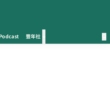
Podcast
豐年社
收容量能翻倍！ 彰化縣動物保護
教育園區興建工程今開工
怎樣才算「初榨」橄欖油？ 食藥