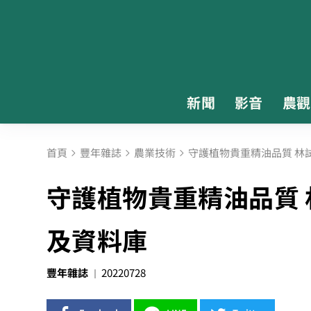
新聞
影音
農觀
首頁
豐年雜誌
農業技術
守護植物貴重精油品質 林
守護植物貴重精油品質
及資料庫
豐年雜誌
20220728