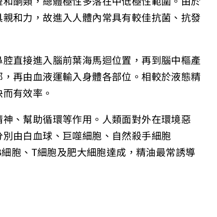
醛和酮類，總體極性多落在中低極性範圍。由於
具親和力，故進入人體內常具有較佳抗菌、抗發
鼻腔直接進入腦前葉海馬迴位置，再到腦中樞產
部，再由血液運輸入身體各部位。相較於液態精
快而有效率。
精神、幫助循環等作用。人類面對外在環境惡
分別由白血球、巨噬細胞、自然殺手細胞
NK細胞）、B細胞、T細胞及肥大細胞達成，精油最常誘導