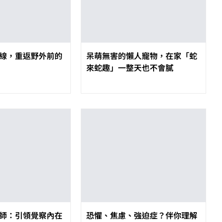
線，重返野外前的
呆萌無害的懶人寵物，在家「蛇
來蛇趣」一整天也不會膩
師：引領覺察內在
恐懼、焦慮、強迫症？伴你理解