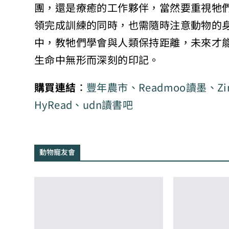
團，還是療癒的工作夥伴，當然要重視牠
領完成訓練的同時，也需隨時注意動物的
中，教牠們學會與人類保持距離，未來才
生命中無形而深刻的印記。
購買連結
：
豐年農市
、
Readmoo讀墨
、
Zi
HyRead
、
udn讀書吧
動物寵友會