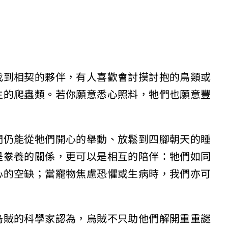
找到相契的夥伴，有人喜歡會討摸討抱的鳥類或
主的爬蟲類。若你願意悉心照料，牠們也願意豐
們仍能從牠們開心的舉動、放鬆到四腳朝天的睡
是豢養的關係，更可以是相互的陪伴：牠們如同
心的空缺；當寵物焦慮恐懼或生病時，我們亦可
烏賊的科學家認為，烏賊不只助他們解開重重謎