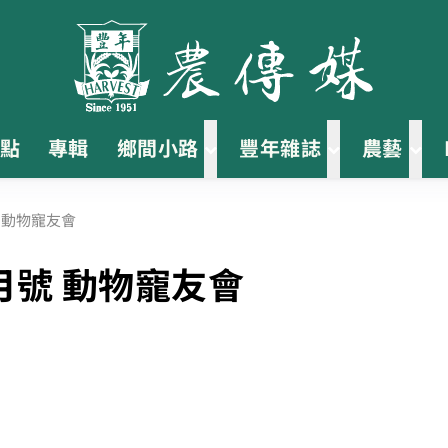
點
專輯
鄉間小路
豐年雜誌
農藝
號 動物寵友會
月號 動物寵友會