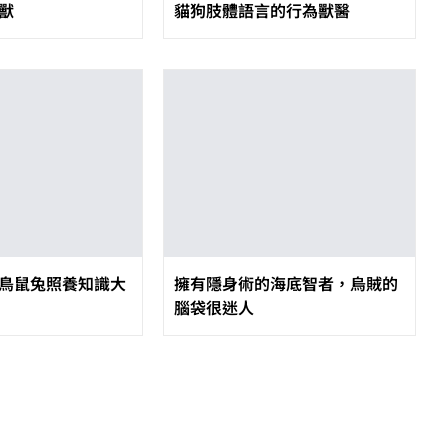
獸
貓狗肢體語言的行為獸醫
鳥鼠兔照養知識大
擁有隱身術的海底智者，烏賊的
腦袋很迷人