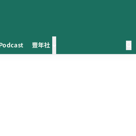
Podcast
豐年社
0608豪雨農損水稻居冠 農糧署協
調溼穀調運2.2萬公噸 公糧收購量
能已恢復
2026臺灣竹博覽會今開幕 六大衛