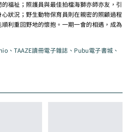
們的福祉；照護員與最佳拍檔海獅亦師亦友，引
身心狀況；野生動物保育員則在親密的照顧過程
能順利重回野地的懷抱。一期一會的相遇，成為
nio
、
TAAZE讀冊電子雜誌
、
Pubu電子書城
、