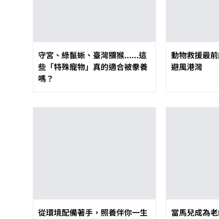
守宮、綠鬣蜥、臺灣獼猴......這
動物救援最前
些「特殊寵物」真的適合被豢養
避風港灣
嗎？
從環境配備著手，照養伴你一生
當馬兒成為老