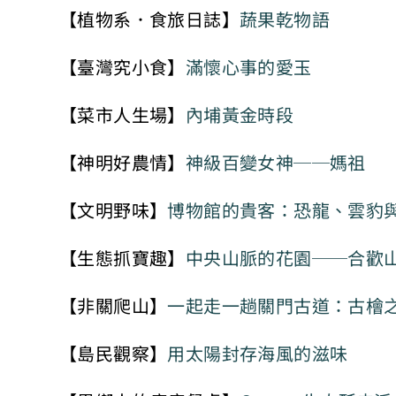
【植物系．食旅日誌】
蔬果乾物語
【臺灣究小食】
滿懷心事的愛玉
【菜市人生場】
內埔黃金時段
【神明好農情】
神級百變女神──媽祖
【文明野味】
博物館的貴客：恐龍、雲豹
【生態抓寶趣】
中央山脈的花園──合歡
【非關爬山】
一起走一趟關門古道：古檜
【島民觀察】
用太陽封存海風的滋味