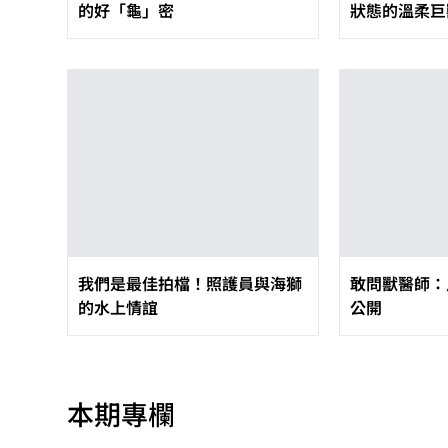
的好「龜」密
狀態的溫柔巨
我們是最佳拍檔！照護員與海獅
敢問獸醫師：
的水上情誼
公開
本期專欄