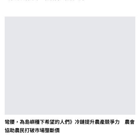
彎腰，為島嶼種下希望的人們》冷鏈提升農產競爭力 農會
協助農民打破市場壟斷價