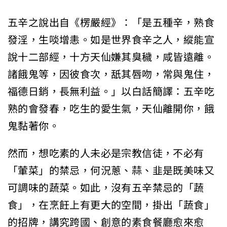
五辛之說出自《楞嚴經》：「是五種辛，熟食
發淫，生啖增恚。如是世界食辛之人，縱能宣
說十二部經，十方天仙嫌其臭穢，咸皆遠離。
諸餓鬼等，因彼食次，舐其唇吻，常與鬼住，
福德日銷，長無利益。」以白話簡譯：五辛吃
熟的會發春，吃生的愛生氣，天仙離開你，餓
鬼黏著你。
然而，想吃素的人未必是宗教信徒，不必有
「葷菜」的禁忌，何況蔥、蒜、韭是既美味又
可調味的蔬菜。如此，沒有五辛禁忌的「蔬
食」，在烹飪上有更大的空間，掛出「蔬食」
的招牌，講究跨國、創意的素食餐廳愈來愈