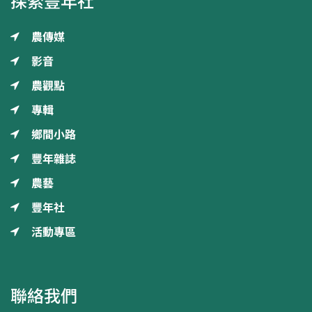
探索豐年社
農傳媒
影音
農觀點
專輯
鄉間小路
豐年雜誌
農藝
豐年社
活動專區
聯絡我們