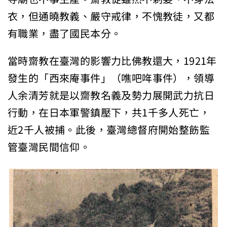
衣，但通曉教義、嚴守戒律，不愧教徒，又都
有職業，盡了國民本分。
當時齋教在臺灣的影響力比佛教還大，1921年
發生的「西來庵事件」（噍吧哖事件），領導
人余清芳就是以齋教名義及勢力展開武力抗日
行動，在日本軍警鎮壓下，共1千多人死亡，
近2千人被捕。此後，臺灣總督府開始整飭監
管臺灣民間信仰。