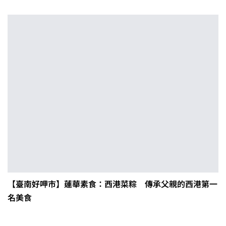
【臺南好呷市】蓮華素食：西港菜粽 傳承父親的西港第一
名美食