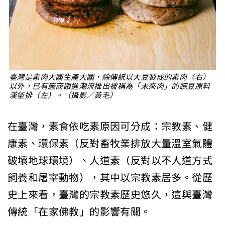
臺灣是素肉大國生產大國，除傳統以大豆製成的素肉（右）
以外，已有廠商跟進潮流推出被稱為「未來肉」的豌豆原料
漢堡排（左）。（攝影／黃毛）
在臺灣，素食依吃素原因可分成：宗教素、健
康素、環保素（反對畜牧業排放大量溫室氣體
破壞地球環境）、人道素（反對以不人道方式
飼養和屠宰動物），其中以宗教素居多。從歷
史上來看，臺灣的宗教素歷史悠久，這與臺灣
傳統「在家佛教」的影響有關。