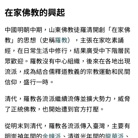
在家佛教的興起
中國明朝中期，山東佛教徒羅清開創「在家佛
教」的思想（史稱
羅教
），主張在家吃素誦
經，在日常生活中修行，結果廣受中下階層民
眾歡迎。羅教沒有中心組織，後來在各地出現
流派，成為結合儒釋道教義的宗教運動和民間
信仰，盛行一時。
清代，羅教各流派繼續流傳並擴大勢力，威脅
了正統佛教，也開始遭到官方打壓。
從明末到清代，羅教各流派傳入臺灣，主要有
明崇禎年間的
金幢派
、清道光年間的
龍華派
、