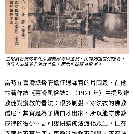
主祀觀音媽的彰化芬園寶藏寺與道教、民間媽祖信仰結合，
對日人來說並非佛教信仰，因此也被歸為齋堂。
當時在臺灣總督府擔任通譯官的片岡巖，在他
的著作誌《臺灣風俗誌》（1921 年）中提及齋
教徒對齋教的看法：很多剃髮、穿法衣的佛教
僧尼，其實是為了糊口才出家，所以能守佛教
戒律的很少，更別說研讀佛法渡化眾生，住在
寺廟也不事生產。齋教徒雖然不剃髮、不穿法