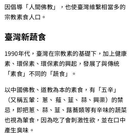
因倡導「人間佛教」，也使臺灣維繫相當多的
宗教素食人口。
臺灣新蔬食
1990年代，臺灣在宗教素的基礎下，加上健康
素、環保素、環保素的興起，發展了與傳統
「素食」不同的「蔬食」。
以中國佛教、道教為本的素食，有「五辛」
（又稱五葷： 蔥、 薤、韮、 蒜、興渠）的禁
忌，即把蔥、 蒜、韮、蕗蕎類等有辛味的蔬菜
也視為葷食，因為吃了會刺激性欲，並在口中
產生臭味。