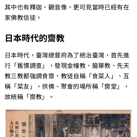
其中也有釋迦、觀音像，更可見當時已經有在
家佛教信徒。
日本時代的齋教
日本時代，臺灣總督府為了統治臺灣，首先進
行「舊慣調查」，發現金幢教、龍華教、先天
教三教都強調食齋，教徒自稱「食菜人」、互
稱「菜友」，供佛、聚會的場所稱「齋堂」，
故統稱「齋教」。