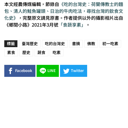
本文經農傳媒編輯，節錄自
《吃的台灣史：
荷蘭傳教士的麵
包、清人的鮭魚罐頭、日治的牛肉吃法，尋找台灣的飲食文
化史》
，完整原文請見原書。作者提供以外的攝影相片出自
《鄉間小路》2021年3月號
「食蔬享素」
。
標籤
臺灣歷史
吃的台灣史
書摘
佛教
初一吃素
素食
歷史
蔬食
吃素
Facebook
LINE
Twitter