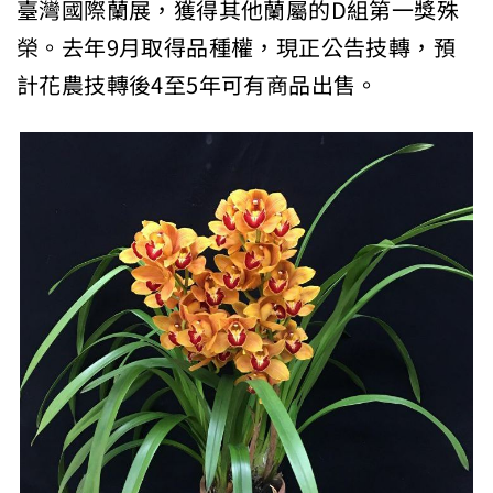
臺灣國際蘭展，獲得其他蘭屬的D組第一獎殊
榮。去年9月取得品種權，現正公告技轉，預
計花農技轉後4至5年可有商品出售。