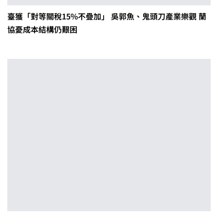
臺獲「對等關稅15%不疊加」 吳郭魚、鬼頭刀產業樂觀 蘭
協憂成本結構仍艱困