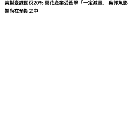
美對臺課關稅20% 蘭花產業受衝擊「一定減量」 吳郭魚影
響尚在預期之中
茶改場輔導低碳生產、碳足跡揭露
「茶毅思」、「日月老茶廠」產品
取得碳標籤
不實謠言致花生跌價 卓榮泰裁示跨
部會啟動產地聯合稽查