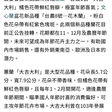
大利」橘色花帶鮮紅唇瓣，極富年節喜氣；
文
心蘭
盆花新品種「台農8號─花木蘭」，粉白
色花朵帶有紅紫色塊斑。此兩個新品種蘭花目
前正公告技轉，花期都在11、12月及農曆年節
間，未來可望成為年節花卉主力之一，有助國
內市場銷售，還有外銷東南亞、歐洲及日本的
潛力。
蕙蘭「大吉大利」是大型花品種，花朵長5.7公
分、寬7.9公分，花朵不帶香味，但橘色花帶有
鮮紅色唇瓣，且每年1、2月間開花，適逢農曆
年節期間，瞄準國人年節討喜的消費偏好，可
主攻年節花卉市場。大吉大利曾在103年參展