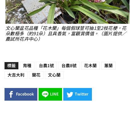
文心蘭盆花品種「花木蘭」每個假球莖可抽1至2枝花梗，花
朵數極多（約91朵）且具香氣，富觀賞價值。（圖片提供／
農試所花卉中心）
標籤
育種
台農1號
台農8號
花木蘭
蕙蘭
大吉大利
蘭花
文心蘭
Facebook
LINE
Twitter