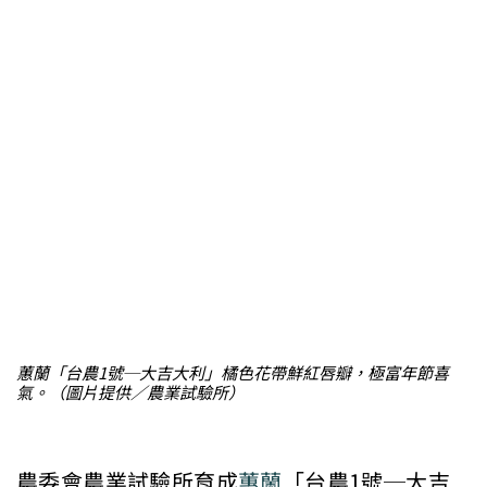
蕙蘭「台農1號─大吉大利」橘色花帶鮮紅唇瓣，極富年節喜
氣。（圖片提供／農業試驗所）
農委會農業試驗所育成
蕙蘭
「台農1號─大吉