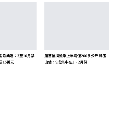
 漁業署：3至10月禁
鰻苗捕撈漁季上半場僅200多公斤 韓玉
罰15萬元
山估：9成集中在1、2月份