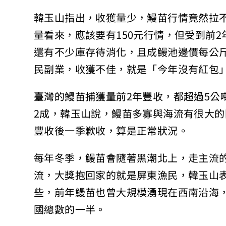
韓玉山指出，收獲量少，鰻苗行情竟然拉不
量看來，應該要有150元行情，但受到前
還有不少庫存待消化，且成鰻池邊價每公斤
民副業，收獲不佳，就是「今年沒有紅包
臺灣的鰻苗捕獲量前2年豐收，都超過5公
2成，韓玉山說，鰻苗多寡與海流有很大的
豐收後一季歉收，算是正常狀況。
每年冬季，鰻苗會隨著黑潮北上，走主流
流，大獎抱回家的就是屏東漁民，韓玉山
些，前年鰻苗也曾大規模湧現在西南沿海
國總數的一半。