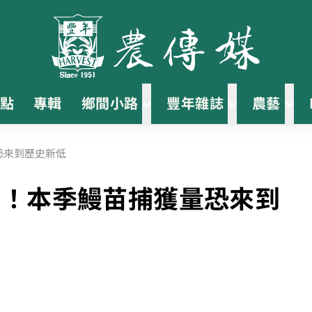
點
專輯
鄉間小路
豐年雜誌
農藝
恐來到歷史新低
噸！本季鰻苗捕獲量恐來到