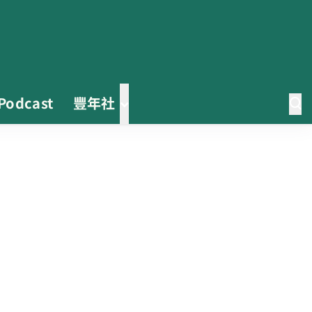
Podcast
豐年社
茶改場輔導低碳生產、碳足跡揭露
「茶毅思」、「日月老茶廠」產品
取得碳標籤
不實謠言致花生跌價 卓榮泰裁示