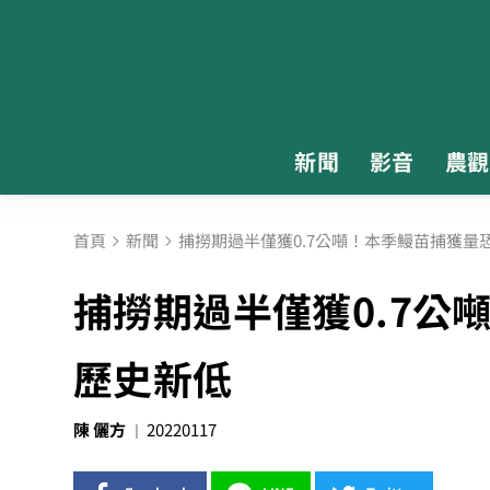
新聞
影音
農觀
首頁
新聞
捕撈期過半僅獲0.7公噸！本季鰻苗捕獲量
捕撈期過半僅獲0.7公
歷史新低
陳 儷方
20220117