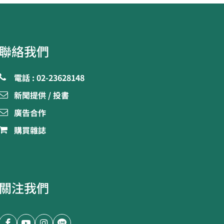
聯絡我們
電話 : 02-23628148
新聞提供 / 投書
廣告合作
購買雜誌
關注我們