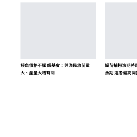
鰻魚價格不振 鰻基會：與漁民放苗量
鰻苗捕撈漁期將屆
大、產量大增有關
漁期 違者最高開