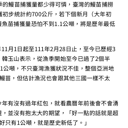
季的鰻苗捕獲量都少得可憐，臺灣的鰻苗捕撈
獲初步統計約700公斤，若下個新月（大年初
魚苗捕獲量恐怕不到1.1公噸，將是歷年最低
11月1日起至111年2月28日止，至今已歷經3
，韓玉山表示，從漁季開始至今已過了2個半
破1公噸，不只臺灣漁獲狀況不佳，整個亞洲地
抓鰻苗，但估計漁況也會跟其他三國一樣不太
今年有沒有過年紅包，就看農曆年前後會不會湧
現，並沒有抱太大的期望，「好一點的話就是超
好只有1公噸，就是歷史新低了。」