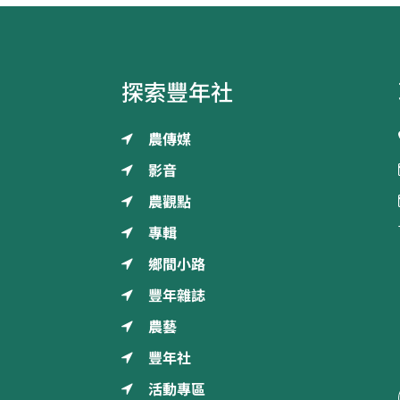
探索豐年社
農傳媒
影音
農觀點
專輯
鄉間小路
豐年雜誌
農藝
豐年社
活動專區