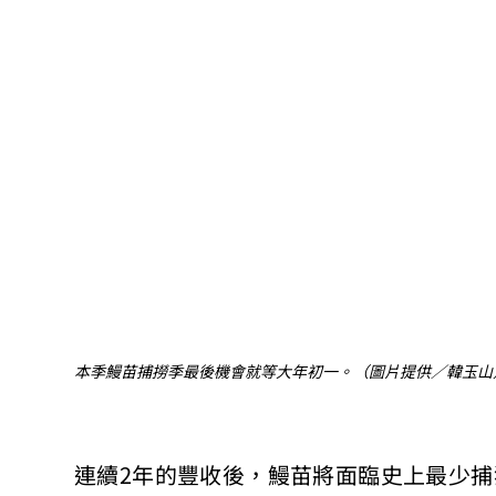
本季鰻苗捕撈季最後機會就等大年初一。（圖片提供／韓玉山
連續2年的豐收後，鰻苗將面臨史上最少