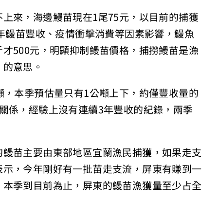
上來，海邊鰻苗現在1尾75元，以目前的捕獲
2年鰻苗豐收、疫情衝擊消費等因素影響，鰻魚
才500元，明顯抑制鰻苗價格，捕撈鰻苗是漁
」的意思。
噸，本季預估量只有1公噸上下，約僅豐收量的
關係，經驗上沒有連續3年豐收的紀錄，兩季
的鰻苗主要由東部地區宜蘭漁民捕獲，如果走支
表示，今年剛好有一批苗走支流，屏東有賺到一
，本季到目前為止，屏東的鰻苗漁獲量至少占全