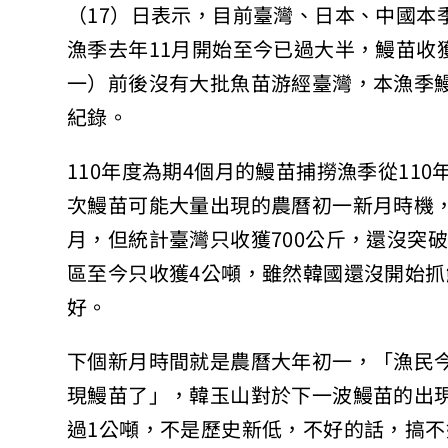
（17）日表示，目前臺灣、日本、中國本
漁季去年11月開始至今已過大半，鰻苗收
一）前後沒有大批魚苗游經臺灣，本漁季鰻
紀錄。
110年度為期4個月的鰻苗捕撈漁季從110年
次鰻苗可能大量出現的農曆初一新月時機
月，但統計臺灣只收獲700公斤，還沒突
區至今只收獲4公噸，雖然韓國還沒開始
好。
下個新月時間就是農曆大年初一，「漁民
現鰻苗了」，韓玉山對於下一波鰻苗的出
過1公噸，不是歷史新低，不好的話，搞不