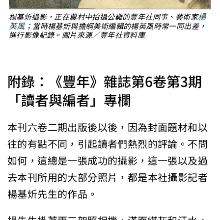
楊
楊基炘攝影，正在農村中拍攝公雞的豐年社同事、藝術家
英風
；當時楊基炘與擔綱美術編輯的楊英風時常一同出差，
進行影像紀錄。圖片來源／豐年社資料庫
附錄：《豐年》雜誌第6卷第3期
「讀者與編者」專欄
本刊六卷二期出版後以後，因為封面題材和以
往的有點不同，引起讀者們熱烈的評論。不問
如何，這總是一張成功的攝影，這一張以及過
去本刊所用的大部分照片，都是本社攝影記者
楊基炘先生的作品。