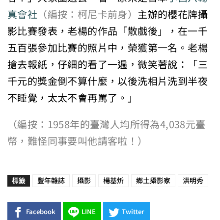
真會社
（編按：柯尼卡前身）
主辦的櫻花牌攝
影比賽發表，老楊的作品「散戲後」，在一千
五百張參加比賽的照片中，榮獲第一名。老楊
搶去報紙，仔細的看了一遍，微笑著說：「三
千元的獎金倒不算什麼，以後洗相片洗到半夜
不睡覺，太太不會再罵了。」
（編按：1958年的臺灣人均所得為4,038元臺
幣，難怪同事要叫他請客啦！）
標籤
豐年雜誌
攝影
楊基炘
鄉土攝影家
洪明秀
Facebook
LINE
Twitter