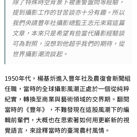
除了特殊時空背景下被憲警盤問等經驗，
提到攝影工作的甘苦談亦十分有趣。所以
我們央請豐年社攝影總監王志元來寫這篇
文章，本來只是希望有些當代攝影經驗談
可為對照，沒想到他超乎我們的期待，從
世界攝影潮流談起。
1950年代，楊基炘進入豐年社及農復會新聞組
任職，當時的全球攝影風潮正處於一個從純粹
紀實，轉換至商業與藝術領域的交界期。翻閱
當時的《豐年》，不難發現在這股風潮下的編
輯前輩們，大概也在思索著如何用更嶄新的視
覺語言，來詮釋當時的臺灣農村風情。