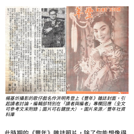
楊基炘攝影的歌仔戲名伶洪明秀登上《豐年》雜誌封面，引
起讀者討論，編輯部特別在「讀者與編者」專欄回應（全文
可參考文末附錄；圖片可右鍵放大）。圖片來源／豐年社資
料庫
此時期的《豐年》雜誌照片，除了你能想像得