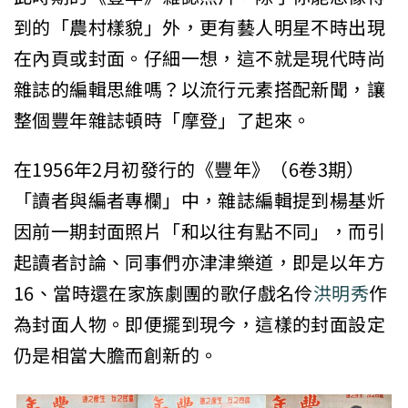
到的「農村樣貌」外，更有藝人明星不時出現
在內頁或封面。仔細一想，這不就是現代時尚
雜誌的編輯思維嗎？以流行元素搭配新聞，讓
整個豐年雜誌頓時「摩登」了起來。
在1956年2月初發行的《豐年》（6卷3期）
「讀者與編者專欄」中，雜誌編輯提到楊基炘
因前一期封面照片「和以往有點不同」，而引
起讀者討論、同事們亦津津樂道，即是以年方
16、當時還在家族劇團的歌仔戲名伶
洪明秀
作
為封面人物。即便擺到現今，這樣的封面設定
仍是相當大膽而創新的。