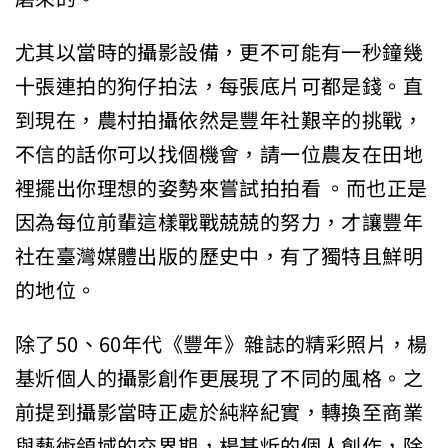
尤其以當時的攝影設備，更不可能有一秒鐘幾
十張連拍的狗仔拍法，每張底片可都是錢。直
到現在，農村拍攝依然是豐年社艱辛的挑戰，
不信的話你可以找個機會，請一位農友在田地
裡擺出你理想的姿勢來嘗試拍拍看 。而也正是
因為每位前輩這樣戰戰兢兢的努力，才讓豐年
社在臺灣媒體出版的歷史中，有了獨特且鮮明
的地位。
除了50、60年代《豐年》雜誌的精彩照片，楊
基炘個人的攝影創作更展現了不同的風格。之
前提到攝影當時正處於純粹紀實，轉換至商業
與藝術領域的交界期，楊基炘的個人創作，除