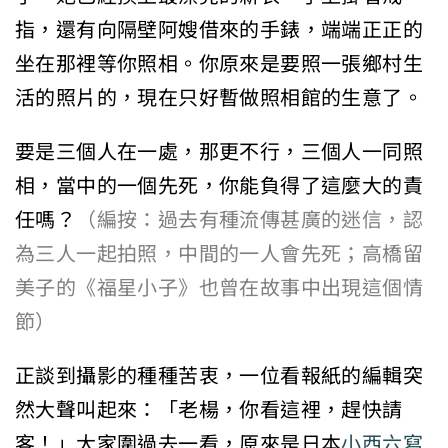
指，還有向隔壁阿嫂借來的手錶，端端正正的
坐在那裡等你照相。你原來是要照一張鄉村生
活的照片的，現在只好暫做照相館的生意了。
要是三個人在一處，那更不行，三個人一同照
相，當中的一個先死，你能負得了這麼大的責
任嗎？
（編按：過去有種流傳甚廣的迷信，認
為三人一起拍照，中間的一人會先死；高橋留
美子的《福星小子》也曾在故事中出現這個情
節）
正談到攝影的種種苦衷，一位看報紙的編輯突
然大聲叫起來：「老楊，你看這裡，趕快請
客！」大家圍過去一看，原來是日本
小西六寫