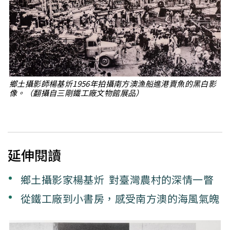
鄉土攝影師楊基炘1956年拍攝南方澳漁船進港賣魚的黑白影
像。（翻攝自三剛鐵工廠文物館展品）
延伸閱讀
鄉土攝影家楊基炘 對臺灣農村的深情一瞥
從鐵工廠到小書房，感受南方澳的海風氣魄