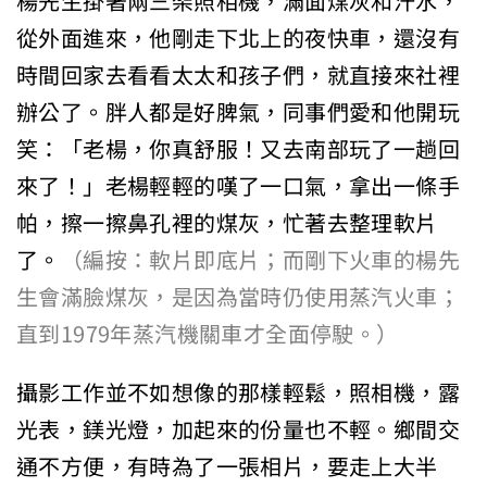
楊先生掛著兩三架照相機，滿面煤灰和汗水，
從外面進來，他剛走下北上的夜快車，還沒有
時間回家去看看太太和孩子們，就直接來社裡
辦公了。胖人都是好脾氣，同事們愛和他開玩
笑：「老楊，你真舒服！又去南部玩了一趟回
來了！」老楊輕輕的嘆了一口氣，拿出一條手
帕，擦一擦鼻孔裡的煤灰，忙著去整理軟片
了。
（編按：軟片即底片；而剛下火車的楊先
生會滿臉煤灰，是因為當時仍使用蒸汽火車；
直到1979年蒸汽機關車才全面停駛。）
攝影工作並不如想像的那樣輕鬆，照相機，露
光表，鎂光燈，加起來的份量也不輕。鄉間交
通不方便，有時為了一張相片，要走上大半