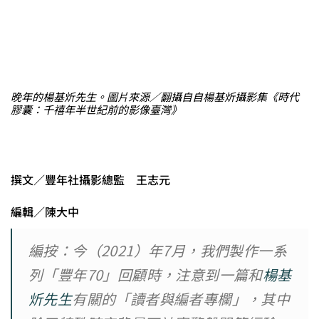
晚年的楊基炘先生。圖片來源／翻攝自自楊基炘攝影集《時代
膠囊：千禧年半世紀前的影像臺灣》
撰文／豐年社攝影總監 王志元
編輯／陳大中
編按：今（2021）年7月，我們製作一系
列「豐年70」回顧時，注意到一篇和
楊基
炘先生
有關的「讀者與編者專欄」，其中