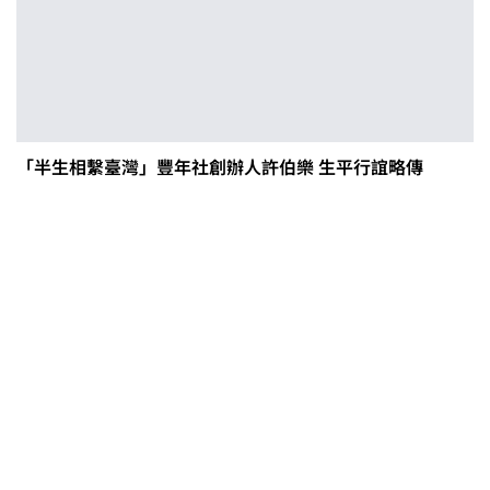
「半生相繫臺灣」豐年社創辦人許伯樂 生平行誼略傳
茶改場輔導低碳生產、碳足跡揭露
「茶毅思」、「日月老茶廠」產品
取得碳標籤