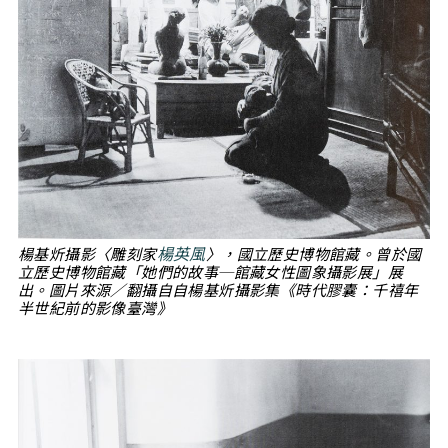
楊英風
楊基炘攝影〈雕刻家
〉，國立歷史博物館藏。曾於國
立歷史博物館藏「她們的故事─館藏女性圖象攝影展」展
出。圖片來源／翻攝自自楊基炘攝影集《時代膠囊：千禧年
半世紀前的影像臺灣》