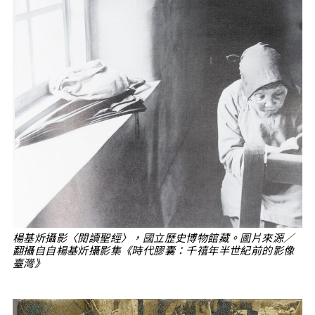
楊基炘攝影〈閱讀聖經〉，國立歷史博物館藏。圖片來源／
翻攝自自楊基炘攝影集《時代膠囊：千禧年半世紀前的影像
臺灣》