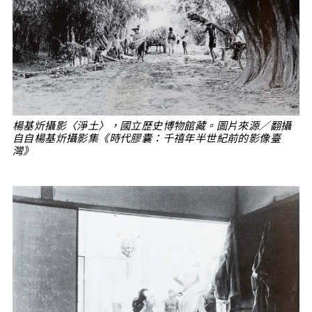
楊基炘攝影〈淨土〉，國立歷史博物館藏。圖片來源／翻攝
自自楊基炘攝影集《時代膠囊：千禧年半世紀前的影像臺
灣》