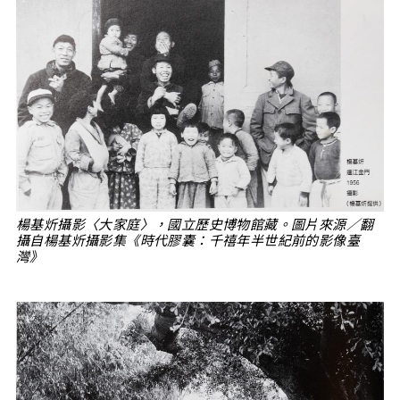
楊基炘攝影〈大家庭〉，國立歷史博物館藏。圖片來源／翻
攝自楊基炘攝影集《時代膠囊：千禧年半世紀前的影像臺
灣》