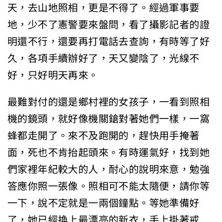
天，去山地照相，更是不得了。經過軍事要
地，少不了憲警要來盤問，看了攝影記者的證
明還不行，還要再打電話去查詢，有時等了好
久，各項手續辦好了，天又變陰了，光線不
好，只好明天再來。
最難對付的還是鄉村裡的女孩子，一看到照相
機的鏡頭，就好像機關鎗對著她們一樣，一窩
蜂都走開了。來不及跑開的，趕快用手掩著
面，死也不肯抬起頭來。有時運氣好，找到她
們家裡年紀較大的人，耐心的說明來意，勉強
答應你照一張像。照相可不能太隨便，請你等
一下，說不定就是一兩個鐘點。等她準備好
了，她已經換上最漂亮的新衣，手上掛著戒