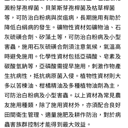
澱粉芽孢桿菌、貝萊斯芽孢桿菌及枯草桿菌
等，可防治白粉病與炭疽病，長期施用有助於
降低白絹病的發生。礦物性資材如礦物油、石
灰硫磺合劑、矽藻土等，可防治白粉病及小型
害蟲，施用石灰硫磺合劑須注意氣候，氣溫高
時避免施用。化學性資材包括亞磷酸、皂素及
碳酸氫鈉等，亞磷酸需提早施用，刺激作物產
生抗病性，抵抗病原菌入侵。植物性資材則大
多以苦楝油、柑橘精油及多種植物油劑為主，
可防治白粉病及小型害蟲。以上資材為常見農
友施用種類，除了施用資材外，亦須配合良好
田間衛生管理、適量施肥及耕作防治，對於病
蟲害族群控制才能得到最大效益。