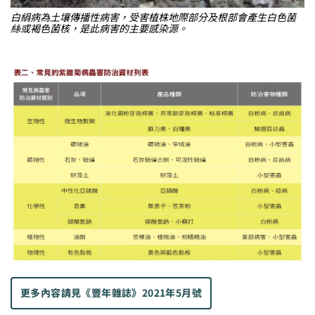
白絹病為土壤傳播性病害，受害植株地際部分及根部會產生白色菌
絲或褐色菌核，是此病害的主要感染源。
更多內容請見
《豐年雜誌》2021年5月號