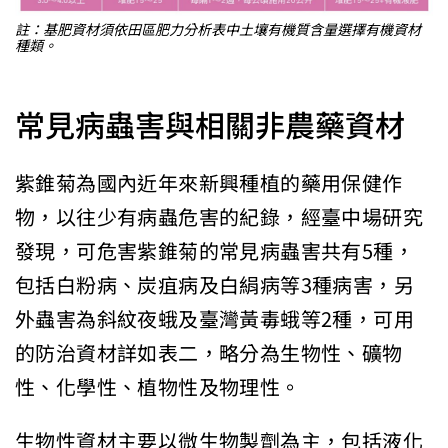
註：基肥資材須依田區肥力分析表中土壤有機質含量選擇有機資材
種類。
常見病蟲害與相關非農藥資材
紫錐菊為國內近年來新興種植的藥用保健作
物，以往少有病蟲危害的紀錄，經臺中場研究
發現，可危害紫錐菊的常見病蟲害共有5種，
包括白粉病、炭疽病及白絹病等3種病害，另
外蟲害為斜紋夜蛾及臺灣黃毒蛾等2種，可用
的防治資材詳如表二，略分為生物性、礦物
性、化學性、植物性及物理性。
生物性資材主要以微生物製劑為主，包括液化