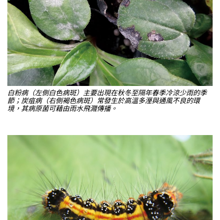
白粉病（左側白色病斑）主要出現在秋冬至隔年春季冷涼少雨的季
節；炭疽病（右側褐色病斑）常發生於高溫多溼與通風不良的環
境，其病原菌可藉由雨水飛濺傳播。