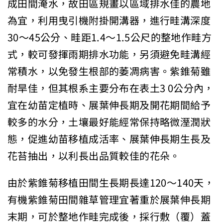
成田間淹水，故田區規畫以區域排水佳的農地
為宜，利用曳引機附掛開溝器，進行畦溝深度
30～45公分、畦距1.4～1.5公尺的整地作畦方
式，較可發揮雨期排水功能，另須避免畦溝經
常積水，以免發生根部的萎凋病害。紫錐菊雖
耐旱佳，但其根系主要分布在表土3 0公分內，
宜在幼苗定植時、展葉伸長期及開花期間給予
較多的水分，土壤最好能經常保持略微溼潤狀
態，促進幼苗移植成活率、展葉伸長期生長及
花苔抽出，以利長出品質較佳的花朵。
由於紫錐菊移植田間生長期長達120～140天，
有機紫錐菊田間雜草管理宜著重於展葉伸長期
末期，可於整地作畦完成後，採行敷（覆）蓋