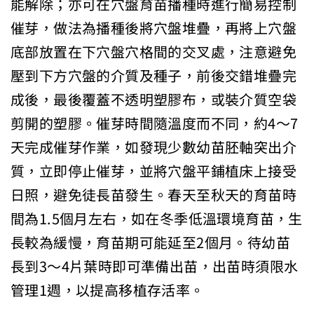
能解除；亦可在穴盤育苗播種時進行簡易控制
催芽，做法為播種後將穴盤堆疊，再將上穴盤
底部放置在下穴盤穴格間的交叉處，注意避免
壓到下方穴盤的介質及種子，前後交錯堆疊完
成後，最後覆蓋不透明塑膠布，或裝介質空袋
剪開的塑膠。催芽時間隨溫度而不同，約4～7
天完成催芽作業，如發現少數幼苗胚軸突出介
質，立即停止催芽，並將穴盤平鋪植床上接受
日照，避免徒長苗發生。春天至秋天的育苗時
間為1.5個月左右，如在冬季低溫環境育苗，生
長較為緩慢，育苗期可能延至2個月。待幼苗
長到3～4片葉時即可準備出苗，出苗時須限水
管理1週，以提高移植存活率。