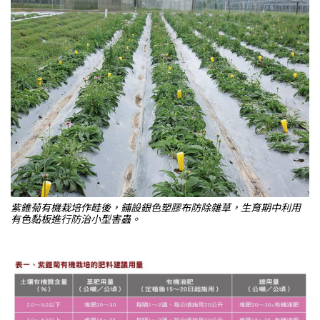
紫錐菊有機栽培作畦後，鋪設銀色塑膠布防除雜草，生育期中利用
有色黏板進行防治小型害蟲。