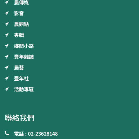
農傳媒
影音
農觀點
專輯
鄉間小路
豐年雜誌
農藝
豐年社
活動專區
聯絡我們
電話 : 02-23628148