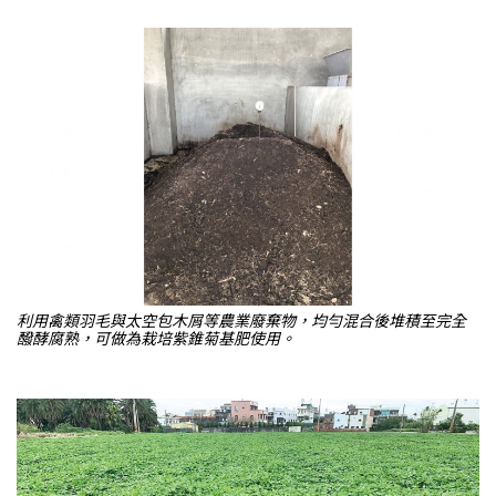
利用禽類羽毛與太空包木屑等農業廢棄物，均勻混合後堆積至完全
醱酵腐熟，可做為栽培紫錐菊基肥使用。