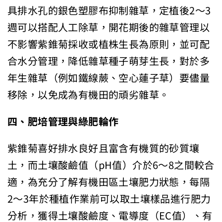
具排水孔的銀色塑膠布抑制雜草，定植後2～3
週可以搭配人工除草，開花期後的雜草管理以
不影響紫錐菊採收或植株生長為原則，並可配
合水分管理，降低雜草種子萌芽生長，對於多
年生雜草（例如鐵線蕨、空心蓮子草）要儘量
移除，以免成為有機田的頑劣雜草。
四、肥培管理與綠肥輪作
紫錐菊喜好排水良好且富含有機質的砂質壤
土，而土壤酸鹼值（pH值）介於6～8之間較合
適，為充分了解有機田區土壤肥力狀態，每隔
2～3年於種植作業前可以取土壤樣品進行肥力
分析，獲得土壤酸鹼度、電導度（EC值）、有