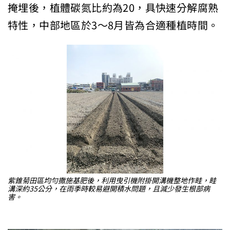
掩埋後，植體碳氮比約為20，具快速分解腐熟
特性，中部地區於3～8月皆為合適種植時間。
紫錐菊田區均勻撒施基肥後，利用曳引機附掛開溝機整地作畦，畦
溝深約35公分，在雨季時較易避開積水問題，且減少發生根部病
害。