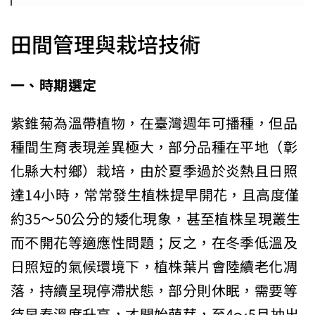
田間管理與栽培技術
一、時期選定
紫錐菊為溫帶植物，在臺灣週年可播種，但品
種間生育表現差異極大，部分品種在平地（彰
化縣大村鄉）栽培，由於夏季過於炎熱且日照
達14小時，常常發生植株提早開花，且高度僅
約35～50公分的矮化現象，甚至植株呈現叢生
而不開花等適應性問題；反之，在冬季低溫及
日照短的氣候環境下，植株葉片會陸續老化凋
落，持續呈現停滯狀態，部分則休眠，需要等
待早春溫度升高，才開始萌芽，至4～5月抽出