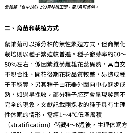
紫錐菊「台中1號」於3月移植田間，至7月可盛開。
二、育苗和栽植方式
紫錐菊可以採分株的無性繁殖方式，但商業化
栽培則以種子繁殖較普遍。種子發芽率約60～
80%左右，係因紫錐菊雌雄花蕊異熟，具自交
不親合性、開花後期花粉品質較差，易造成種
子不稔實。另其種子由花器外圍向中心逐步成
熟，如過早採收，部分種子胚芽會呈現發育不
完全的現象。文獻記載剛採收的種子具有生理
性休眠的情形，需經1～4℃低溫層積
（stratification）儲藏4～6週後，生理休眠方