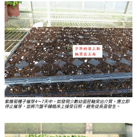
紫錐菊種子催芽4～7天中，如發現少數幼苗胚軸突出介質，應立即
停止催芽，並將穴盤平鋪植床上接受日照，避免徒長苗發生。