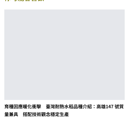
育種因應暖化衝擊 臺灣耐熱水稻品種介紹：高雄147 號質
量兼具 搭配技術觀念穩定生產