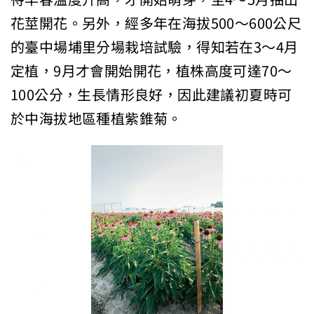
花莖開花。另外，經多年在海拔500～600公尺
的臺中場埔里分場栽培試驗，得知若在3～4月
定植，9月才會開始開花，植株高度可達70～
100公分，生長情形良好，因此建議初夏時可
於中海拔地區種植紫錐菊。