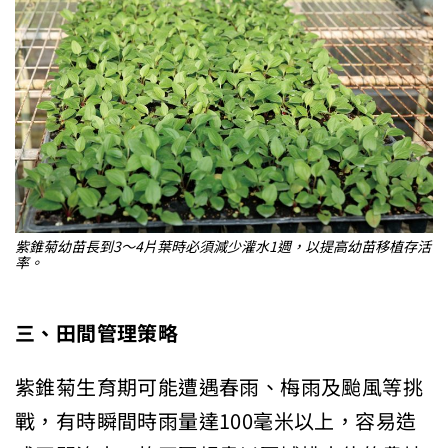
紫錐菊幼苗長到3～4片葉時必須減少灌水1週，以提高幼苗移植存活
率。
三、田間管理策略
紫錐菊生育期可能遭遇春雨、梅雨及颱風等挑
戰，有時瞬間時雨量達100毫米以上，容易造