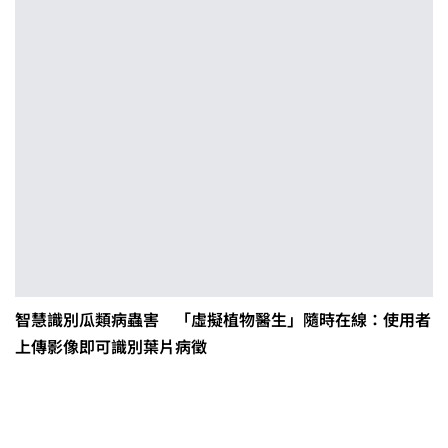
智慧識別瓜類病蟲害 「虛擬植物醫生」隨時在線：使用者
上傳影像即可識別葉片病徵