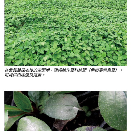
在紫錐菊採收後的空閒期，建議輪作豆科綠肥（例如臺灣烏豆），
可提供田區優良氮素。