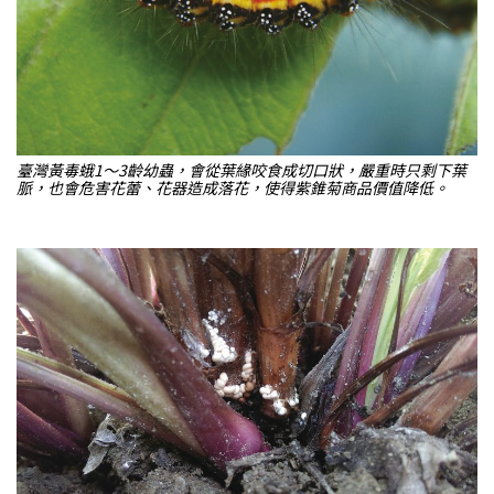
臺灣黃毒蛾1～3齡幼蟲，會從葉緣咬食成切口狀，嚴重時只剩下葉
脈，也會危害花蕾、花器造成落花，使得紫錐菊商品價值降低。