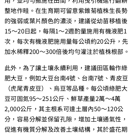
用，並均勻撒施在田間，利用曳引機進行翻耕
整地作畦。在生育期可留意紫錐菊植株生長勢
的強弱或葉片顏色的濃淡，建議從幼苗移植後
15～20日起，每隔1～2週酌量施用有機液肥1
次，每次有機液肥施用量每公頃約20公升，先
加水稀釋200～300倍後均勻灌注於植株根部。
此外，為了讓土壤永續利用，建議田區輪作綠
肥大豆，例如大豆台南4號、台南7號、青皮豆
（虎尾青皮豆）、烏豆等品種。每公頃綠肥大
豆可固氮95～251公斤、鮮草產量2萬～4萬
2,000公斤，其主根系可達土層內50～120公
分，容易分解並保留孔隙，增加土壤通氣性，
促進有機質分解及改善土壤結構，其於盛花期