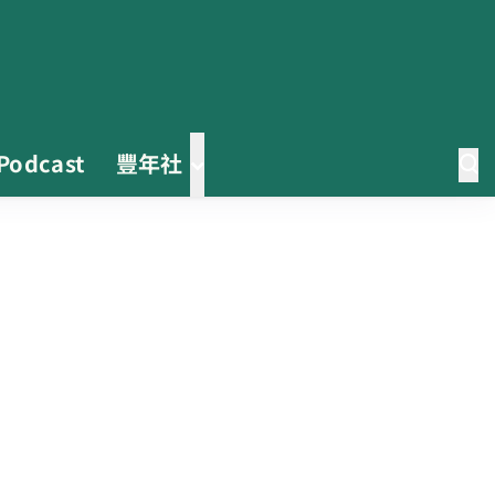
Podcast
豐年社
0608豪雨農損水稻居冠 農糧署協
調溼穀調運2.2萬公噸 公糧收購量
能已恢復
2026臺灣竹博覽會今開幕 六大衛