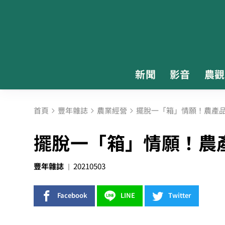
新聞
影音
農觀
首頁
豐年雜誌
農業經營
擺脫一「箱」情願！農產
擺脫一「箱」情願！農
豐年雜誌
20210503
Facebook
LINE
Twitter