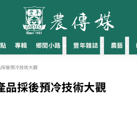
點
專輯
鄉間小路
豐年雜誌
農藝
品採後預冷技術大觀
產品採後預冷技術大觀