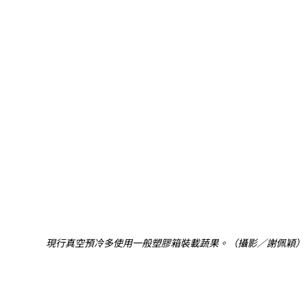
現行真空預冷多使用一般塑膠箱裝載蔬果。（攝影／謝佩穎）