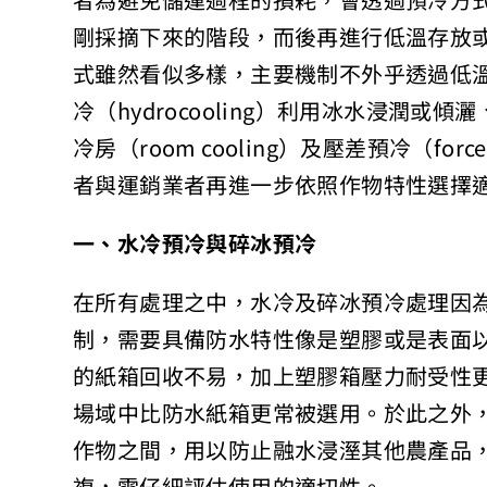
者為避免儲運過程的損耗，會透過預冷方
剛採摘下來的階段，而後再進行低溫存放
式雖然看似多樣，主要機制不外乎透過低
冷（hydrocooling）利用冰水浸潤或傾灑
冷房（room cooling）及壓差預冷（forc
者與運銷業者再進一步依照作物特性選擇
一、水冷預冷與碎冰預冷
在所有處理之中，水冷及碎冰預冷處理因
制，需要具備防水特性像是塑膠或是表面
的紙箱回收不易，加上塑膠箱壓力耐受性
場域中比防水紙箱更常被選用。於此之外
作物之間，用以防止融水浸溼其他農產品