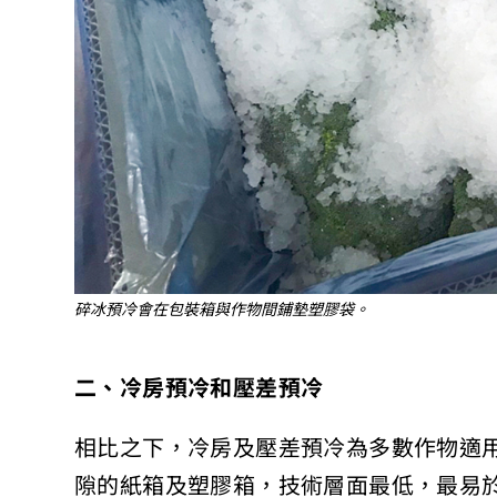
碎冰預冷會在包裝箱與作物間鋪墊塑膠袋。
二、冷房預冷和壓差預冷
相比之下，冷房及壓差預冷為多數作物適
隙的紙箱及塑膠箱，技術層面最低，最易