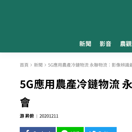
新聞
影音
農觀
首頁
新聞
5G應用農產冷鏈物流 永聯物流：影像辨識
5G應用農產冷鏈物流 
會
游 昇俯
20201211