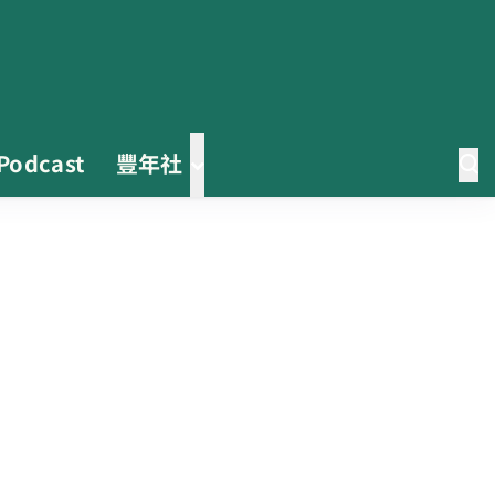
Podcast
豐年社
0608豪雨農損水稻居冠 農糧署協
調溼穀調運2.2萬公噸 公糧收購量
能已恢復
2026臺灣竹博覽會今開幕 六大衛