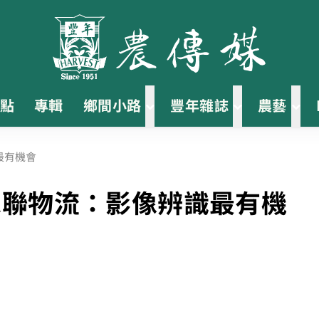
點
專輯
鄉間小路
豐年雜誌
農藝
最有機會
永聯物流：影像辨識最有機