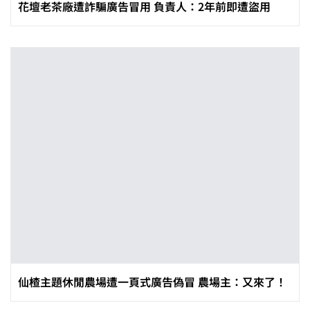
花壇老茶廠遭詐騙廣告冒用 負責人：2年前即遭盜用
仙楂主題休閒農場遭一頁式廣告偽冒 農場主：又來了！