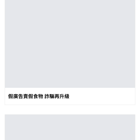
假廣告賣假食物 詐騙再升級