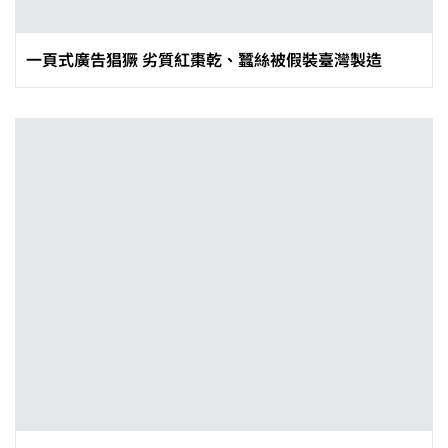
一頁式廣告猖獗 劣質紅棗乾、蠶絲被假裝臺灣製造