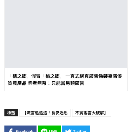
「桔之鄉」假冒「橘之鄉」 一頁式網頁廣告偽裝臺灣優
質農產品 業者無奈：只能當另類廣告
標籤
【流言追追追！食安迷思
不實謠言大破解】
Facebook
LINE
Twitter