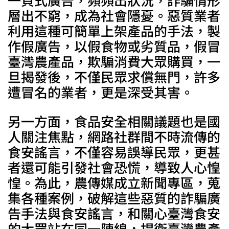
一頁式廣告，頻頻出狀況，詐騙情形
層出不窮，成為社會隱憂。惡質業者
利用這種可簡單上架產品的手法，製
作假廣告，以假食物或劣質品，假冒
臺灣農產品，欺騙消費大眾購買，一
旦揭發後，不僅民眾求償無門，許多
遭冒名的業者，更是深受其害。
另一方面，食品安全相關議題也是國
人關注焦點，網路社群間不時流傳的
食安謠言，不僅容易誤導民眾，更甚
者還可能引發社會恐慌，導致人心惶
惶。為此，農傳媒成立新聞專區，蒐
集各種案例，破解這些惡質的詐騙廣
告手法與食安謠言，和關心臺灣食安