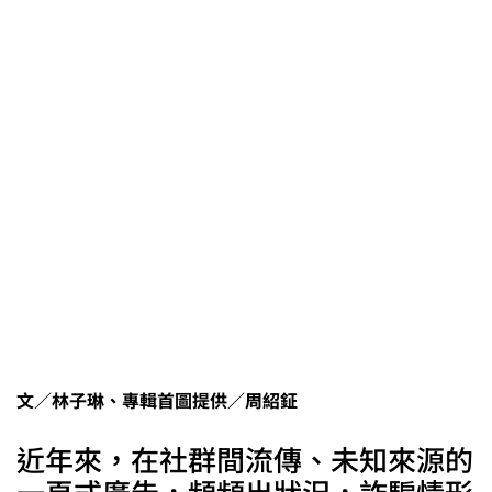
文／林子琳、專輯首圖提供／周紹鉦
近年來，在社群間流傳、未知來源的