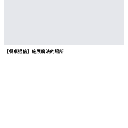
【餐桌通信】施展魔法的場所
0608豪雨農損水稻居冠 農糧署協調
溼穀調運2.2萬公噸 公糧收購量能已
恢復