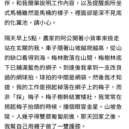
伴，和我簡單說明工作內容，以及提醒廁所坐
式馬桶雖然是馬桶的樣子，裡面卻是深不見底
的化糞池，請小心。
隔天早上5點，農家的阿公開著小貨車來撿走
站在玄關的我。車子隨著山坡越爬越高，從山
的缺口看得到海。梅林散落在山間，梅樹林底
下已鋪滿藍色的網子。到達後我拿到一支改良
過的網球拍，球拍的中間是網袋。然後我才知
道，我的工作是撈起掉落在網子上的梅子，而
非「採」梅子。梅子樹幹結實矮壯，我常常在
撈起梅子抬頭的時候，撞個眼冒金星。山坡急
陡，人幾乎得雙膝匍匐前進，那天回家之後，
我幫自己用襪子做了一雙護膝。