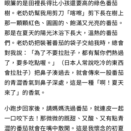
眼簾的是田裡長得比小孩還要高的綠色番茄
樹。老奶奶幫我用剪刀「喀嚓」剪下長在樹上
那一顆顆紅色、圓圓的、飽滿又光亮的番茄。
那是在夏天的陽光沐浴下長大，溫熱的番茄
們。老奶奶把裝著番茄的袋子交給我時，總會
對我說：「為了不要拉肚子，都有幫你們熱過
了，要多吃點喔。」（日本人常說吃冷的東西
會拉肚子）把鼻子湊過去，就會傳來一股番茄
的青澀香氣到鼻子深處，這是一種「啊！夏天
來了」的香氣。
小跑步回家後，請媽媽洗過番茄，就連皮一起
一口咬下去！那微微的既甜、又酸、又有點青
澀的番茄就會在嘴中散開。這是我懷念的初夏