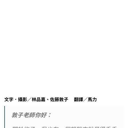
文字．攝影／林品嘉、佐藤敦子 翻譯／馬力
敦子老師你好：