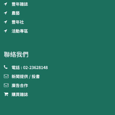
豐年雜誌
農藝
豐年社
活動專區
聯絡我們
電話 : 02-23628148
新聞提供 / 投書
廣告合作
購買雜誌