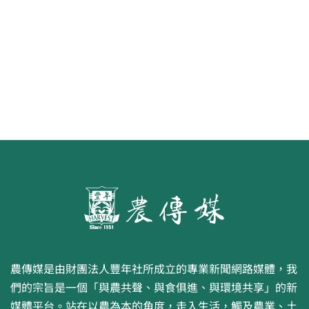
第二屆「臺灣繪果季」國產水果繪
畫比賽開跑 優等得主可獲千元禮券
農傳媒是由財團法人豐年社所成立的專業新聞網路媒體，我
們的宗旨是一個「與農共聲、與食俱進、與環境共享」的新
媒體平台。站在以農為本的角度，走入生活，觸及農業、土