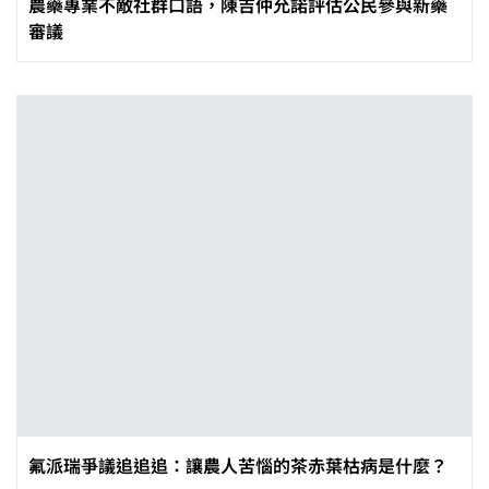
農藥專業不敵社群口語，陳吉仲允諾評估公民參與新藥
審議
氟派瑞爭議追追追：讓農人苦惱的茶赤葉枯病是什麼？