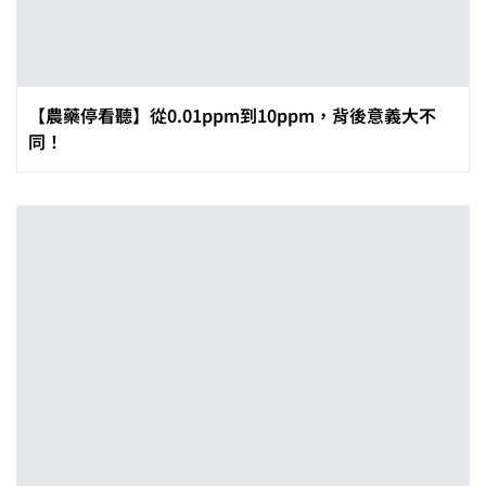
【農藥停看聽】從0.01ppm到10ppm，背後意義大不
同！