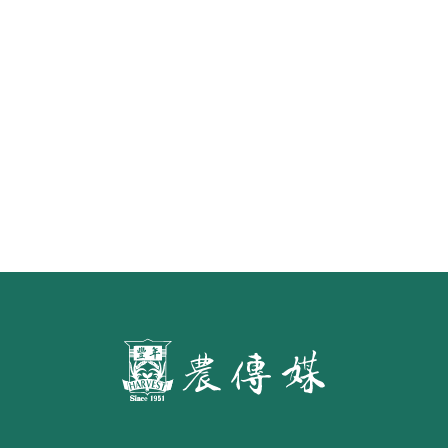
7月施行
第二屆「臺灣繪果季」國產水果繪
畫比賽開跑 優等得主可獲千元禮券