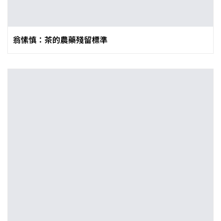
翁愫慎：茶的農藥殘留標準