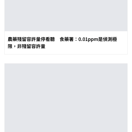
農藥殘留容許量停看聽 食藥署：0.01ppm是偵測極
限，非殘留容許量