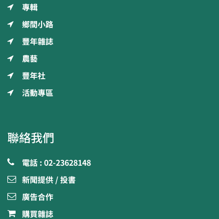
專輯
鄉間小路
豐年雜誌
農藝
豐年社
活動專區
聯絡我們
電話 : 02-23628148
新聞提供 / 投書
廣告合作
購買雜誌