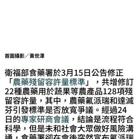
首圖攝影／黃世澤
衛福部食藥署於3月15日公告修正
「
農藥殘留容許量標準
」，共增修訂
22種農藥用於蔬果等農產品128項殘
留容許量，其中，農藥氟派瑞和達滅
芬引發標準是否放寬爭議。經過24
日的
專家研商會議
，結論是流程符合
科學，但是未和社會大眾做好風險溝
通，食藥署卻在會後突然宣布氟派瑞