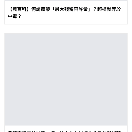
【農百科】何謂農藥「最大殘留容許量」？超標就等於
中毒？