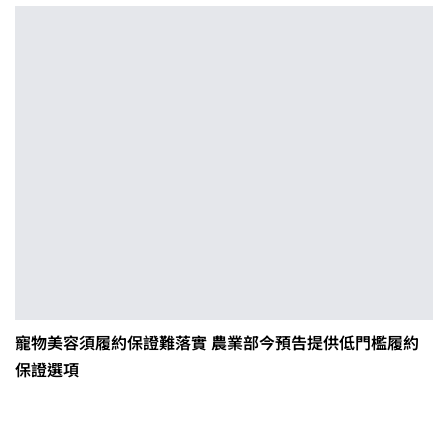
寵物美容須履約保證難落實 農業部今預告提供低門檻履約
保證選項