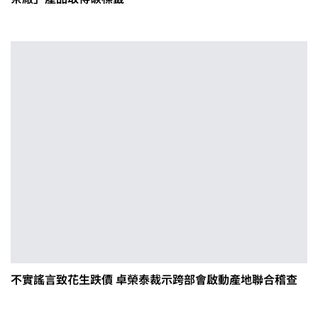
不實謠言致花生跌價 卓榮泰裁示跨部會啟動產地聯合稽查