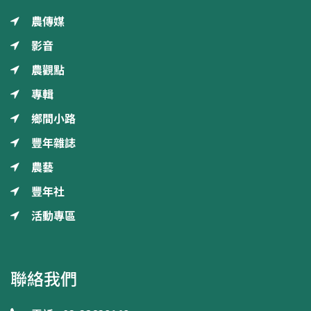
農傳媒
影音
農觀點
專輯
鄉間小路
豐年雜誌
農藝
豐年社
活動專區
聯絡我們