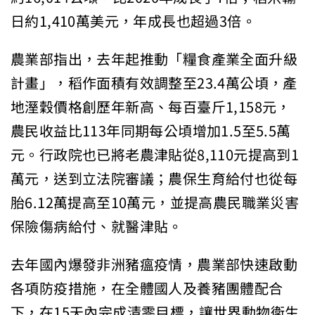
日約1,410萬美元，年成長也超過3倍。
農業部指出，去年起推動「糧食產業全面升級
計畫」，稻作面積有效調整至23.4萬公頃，產
地溼穀價格創歷年新高、每百臺斤1,158元，
農民收益比113年同期每公頃增加1.5至5.5萬
元。行政院也已將老農津貼從8,110元提高到1
萬元，送到立法院審議；農保生育給付也從每
胎6.12萬提高至10萬元，並提高農民職業災害
保險傷病給付、就醫津貼。
去年國內爆發非洲豬瘟疫情，農業部快速啟動
各項防疫措施，在全體國人及養豬團體配合
下，在15天內完成清零目標，讓世界動物衛生