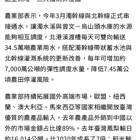
農業部表示，今年3月濁幹線與北幹線正式串
接通水，讓濁水溪與曾文－烏山頭水庫的水源
能夠相互調度，北港溪渡槽每天可雙向輸送
34.5萬噸農業用水，搭配濁幹線帶狀蓄水池與
北幹線灌溉系統的更新改善，每年可增加約
7,000萬公噸的彈性調度水量，降低7.45萬公
頃農田停灌風險。
農業部持續拓展國外高端市場，歐盟、紐西
蘭、澳大利亞、馬來西亞等國家相繼開放臺灣
優質的農產品輸入，去年農產品外銷到中國以
外的市場金額占比達89%。去年臺灣鳳梨輸日
約16,014公噸，比2020年成長了7倍；稻米輸