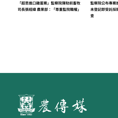
「超思進口雞蛋案」監察院彈劾前畜牧
監察院公布專案
司長張經緯 農業部：「尊重監院職權」
未登記即受託採
查