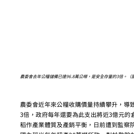
農委會去年公糧儲備已達96.8萬公噸，是安全存量的3倍。（
農委會近年來公糧收購價量持續攀升，導致
3倍，政府每年還要為此支出將近3億元的
稻作產業體質及產銷平衡，日前遭到監察