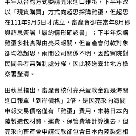
半年以合約方式委請亮采進口雞蛋，下半年改
以「現貨購買」方式向超思採購雞蛋，但超思
在111年9月5日才成立，畜產會卻在當年8月即
與超思簽署「履約情形確認書」；下半年採購
雞蛋多批實際由亮采報關，但畜產會付款對象
卻均為超思，兩間公司關係不明，因監察院對
民間業者無強制處分權，因此移送臺北地方檢
察署釐清。
田秋堇指出，畜產會核付亮采蛋款金額是海關
進口報單「到岸價格」2倍，是因亮采向海關
申報交易價格僅有「雞蛋」費用，未將日本內
陸製造包材費、運費、保管費等計算進去，但
亮采向畜產會申請蛋款卻包含日本內陸製造相