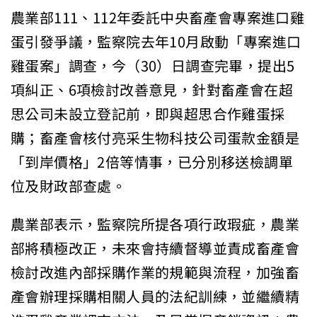
農業部111、112年委託中央畜產會專案進口雞
蛋引發爭議，監察院去年10月啟動「專案進口
雞蛋案」調查，今（30）日調查完畢，提出5
項糾正、6項檢討改善意見，針對畜產會在超
思公司未設立登記前，即與超思合作雞蛋採
購；畜產會核付亮采生物科技公司蛋款金額是
「到岸價格」2倍等情事，已分別移送檢調單
位及財政部查處。
農業部表示，監察院所提各項行政瑕疵，農業
部將積極改正，未來會持續督導並責成畜產會
檢討改進內部採購作業的規範與流程，加強畜
產會辦理採購相關人員的法紀訓練，並繼續精