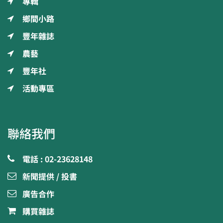
專輯
鄉間小路
豐年雜誌
農藝
豐年社
活動專區
聯絡我們
電話 : 02-23628148
新聞提供 / 投書
廣告合作
購買雜誌