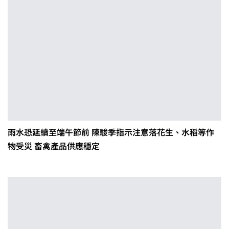
雨水恐延續至端午節前 陳駿季指示注意落花生、水稻等作
物受災 畜禽產品供應穩定