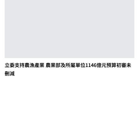
立委支持農漁產業 農業部及所屬單位1146億元預算初審未
刪減