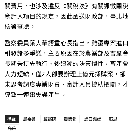
關費用，也涉及違反《關稅法》有關課徵關稅
應計入項目的規定，因此函送財政部、臺北地
檢署查處。
監察委員葉大華語重心長指出，雞蛋專案進口
引發諸多爭議，主要原因在於農業部及畜產會
長期秉持先執行、後追溯的決策慣性，畜產會
人力短缺，僅2人卻要辦理上億元採購案，卻
未思考調度專業財會、審計人員協助把關，才
導致一連串失誤產生。
標籤
農委會
監察院
農業部
進口雞蛋
超思
亮采