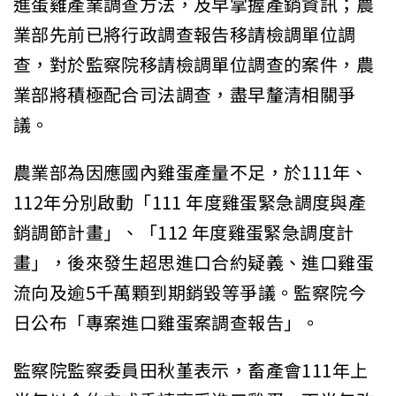
進蛋雞產業調查方法，及早掌握產銷資訊；農
業部先前已將行政調查報告移請檢調單位調
查，對於監察院移請檢調單位調查的案件，農
業部將積極配合司法調查，盡早釐清相關爭
議。
農業部為因應國內雞蛋產量不足，於111年、
112年分別啟動「111 年度雞蛋緊急調度與產
銷調節計畫」、「112 年度雞蛋緊急調度計
畫」，後來發生超思進口合約疑義、進口雞蛋
流向及逾5千萬顆到期銷毀等爭議。監察院今
日公布「專案進口雞蛋案調查報告」。
監察院監察委員田秋堇表示，畜產會111年上