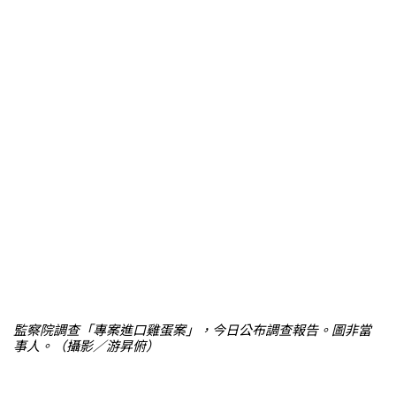
監察院調查「專案進口雞蛋案」，今日公布調查報告。圖非當
事人。（攝影／游昇俯）