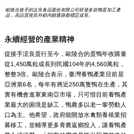
歐陵合接手的汯良食品股份有限公司研發多款鴨蛋加工產
品，高品質使其外銷內銷通路都穩定成長。
永續經營的產業精神
從接手浤良蛋行至今，歐陵合的蛋鴨年收購量
從1,450萬粒成長到民國104年的4,560萬粒，
整整3倍。歐陵合表示，臺灣養鴨產業目前居
亞洲第6名，每年有將近250萬隻鴨在生產，其
實有機會進軍東南亞市場，只可惜目前養鴨產
業最大的困境是缺工，鴨農多以老一輩勞動人
口為主。他希望，政府能開放水禽類養殖業招
募移工，並輔導更多青農返鄉投入，讓養鴨產