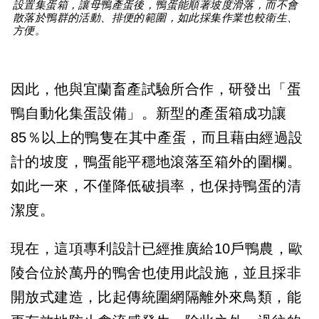
設置集蛋箱，讓母鴨產蛋後，鴨蛋能順著坡度滑落，而不會
散落於鴨群的活動、排便的範圍，如此採集作業也較衛生、
方便。
因此，他與宜蘭畜產試驗所合作，研發出「蛋
鴨自動化集蛋設備」。新型的產蛋箱成功讓
85％以上的鴨隻在其中產蛋，而且藉由經過設
計的坡度，鴨蛋能平穩地滾落至箱外的圍欄。
如此一來，不僅降低破損率，也保持鴨蛋的清
潔度。
現在，這項專利設計已經推廣給10戶鴨農，歐
陵合位於萬丹的鴨舍也使用此設施，並且採非
開放式建造，比起傳統圍網隔離外來鳥類，能