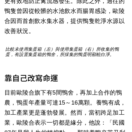
更有效地防止禽流感發生。除此之外，過往的
鴨隻曾因從較髒的水池飲水而腸胃感染，歐陵
合因而首創飲水集水器，提供鴨隻乾淨水源以
改善狀況。
比較未使用集蛋箱（左）與使用集蛋箱（右）所收集的鴨
蛋，有設置集蛋箱的鴨舍，所採集的鴨蛋明顯較白淨。
靠自己改寫命運
目前歐陵合旗下有5間鴨舍，再加上合作的鴨
農，鴨蛋年產量可達15～16萬顆。養鴨有成，
加工產業更是蓬勃發展。然而，當初跨足加工
業，歐陵合表示一切都是緣分，他說：「民國