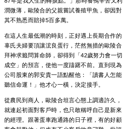
87年是我人生的轉捩點。」那時養鴨辛苦又利
潤微薄，歐陵合的父親嘗試養殖甲魚，卻因對
其不熟悉而賠掉5百多萬。
在這人生最低潮的時刻，正好遇上長期合作的
辜氏夫婦要頂讓浤良蛋行，茫然無措的歐陵合
拜神求籤問算命師，卻得到「42歲努力會一切
成空」的預言，使他一度躊躇不前。直到現為
公司股東的郭安貴一語點醒他：「讀書人怎能
聽信命運！」他才心一橫，決定接手。
從農民到商人，歐陵合坦言心態上調適許久，
就連起初面對客戶時，也只敢稱呼自己是新來
的經理。跟著蛋車跑通路的日子裡，有的好顧