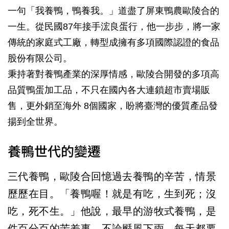
一句「我養鴨，鴨養我。」道盡了屏東鴨農歐陵合的
一生。從民國87年接手浤良蛋行，他一步步，將一家
傳統的家庭式工廠，轉型成擁有多項國際認證的食品
股份有限公司。
秉持著對養鴨產業的深厚情感，歐陵合開發的多項高
品質鴨蛋加工品，不只在國內各大連鎖超市賣場販
售，更外銷至海外 8個國家，盼將臺灣的優質產品發
揚到全世界。
養鴨世代的變遷
三代養鴨，歐陵合回憶過去養鴨的辛苦，情景
歷歷在目。「養鴨喔！就是有吃，生到死；沒
吃，死不生。」他說，最早的游牧式養鴨，是
件百分百的苦差事，不論颳風下雨，每天都要