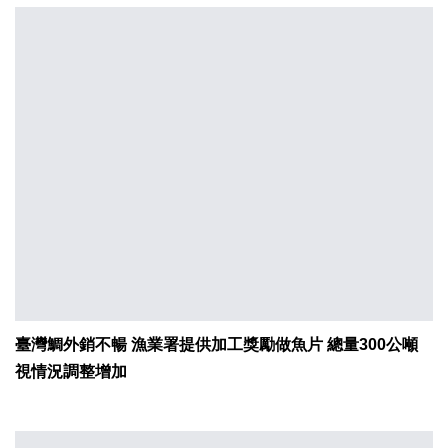
臺灣鯛外銷不暢 漁業署提供加工獎勵做魚片 總量300公噸
視情況調整增加