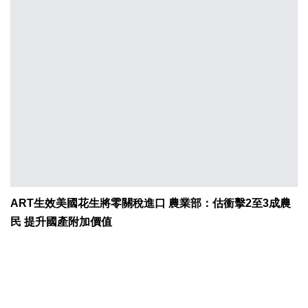
ART生效美國花生將零關稅進口 農業部：估衝擊2至3成農
民 提升國產附加價值