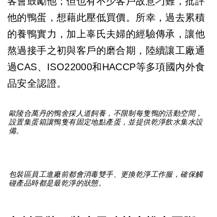
客會鼓勵他；但也有不少客戶故意刁難，批評
他的鴨蛋，想藉此壓低買價。所幸，過去累積
的養鴨實力，加上辜氏夫婦的經驗傳承，讓他
熬過接手之初與客戶的磨合期，陸續讓工廠通
過CAS、ISO22000和HACCP等多項國內外食
品安全認證。
歐陵合萬丹的鴨舍採人道飼養，不限制每隻鴨的活動空間，
設置集蛋箱讓鴨隻有固定地點產蛋，並提供乾淨飲水集水設
備。
包裝區員工進廠前都會消毒雙手、更換乾淨工作服，確保觸
碰產品時都是最乾淨的狀態。