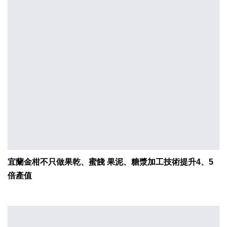
宜蘭金柑不只做果乾、蜜餞 果泥、糖漿加工技術提升4、5
倍產值