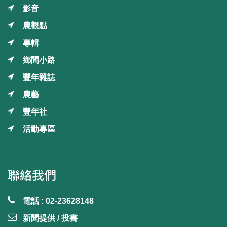
影音
農觀點
專輯
鄉間小路
豐年雜誌
農藝
豐年社
活動專區
聯絡我們
電話 : 02-23628148
新聞提供 / 投書