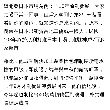
舉開發日本市場為例：「10年前剛參展，大家
走過不當一回事，但當人家到了第3年來逛還
看到你的攤位，就知道你是來真的。」原本，
鴨蛋在日本只能賣當地華僑或中國人，民國
103年終於順利打進日本市場，進駐神戶7百多
家超市。
藉此，他成功解決加工產業因包銷制度所需承
擔的風險，即使過了端午與中秋的銷售旺季，
也能靠外銷吸收蛋源，維持價格平衡。歐陵合
去年9月才剛從紐澳參展回來，他自信地說，
今年起也將輸出40幾萬顆鴨蛋到澳洲，外銷通
路穩定成長。