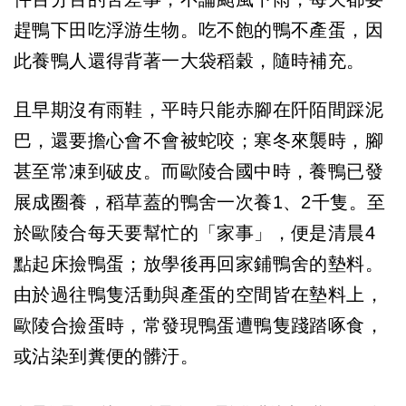
趕鴨下田吃浮游生物。吃不飽的鴨不產蛋，因
此養鴨人還得背著一大袋稻穀，隨時補充。
且早期沒有雨鞋，平時只能赤腳在阡陌間踩泥
巴，還要擔心會不會被蛇咬；寒冬來襲時，腳
甚至常凍到破皮。而歐陵合國中時，養鴨已發
展成圈養，稻草蓋的鴨舍一次養1、2千隻。至
於歐陵合每天要幫忙的「家事」，便是清晨4
點起床撿鴨蛋；放學後再回家鋪鴨舍的墊料。
由於過往鴨隻活動與產蛋的空間皆在墊料上，
歐陵合撿蛋時，常發現鴨蛋遭鴨隻踐踏啄食，
或沾染到糞便的髒汙。