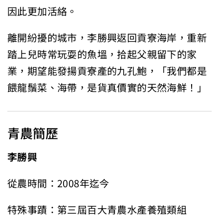
因此更加活絡。
離開紛擾的城市，李勝興返回貢寮海岸，重新
踏上兒時常玩耍的魚塭，拾起父親留下的家
業，期望能發揚貢寮產的九孔鮑，「我們都是
餵龍鬚菜、海帶，是貨真價實的天然海鮮！」
青農簡歷
李勝興
從農時間：2008年迄今
特殊事蹟：第三屆百大青農水產養殖類組