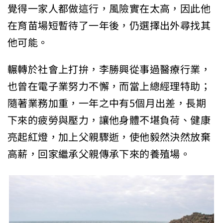
覺得一家人都做這行，風險實在太高，因此他
在育苗場短暫待了一年後，仍選擇出外尋找其
他可能。
輾轉於社會上打拚，李勝興從事過醫療行業，
也曾在電子業努力不懈，而當上總經理特助；
隨著業務加重，一年之中有5個月出差，長期
下來的疲勞與壓力，讓他身體不堪負荷、健康
亮起紅燈，加上父親驟逝，使他毅然決然放棄
高薪，回家繼承父親傳承下來的養殖場。