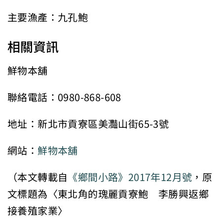
主要漁產：九孔鮑
相關資訊
鮮物本舖
聯絡電話：0980-868-608
地址：新北市貢寮區美灩山街65-3號
網站：
鮮物本舖
（本文轉載自
《鄉間小路》2017年12月號
，原
文標題為〈東北角的瑰麗貢寮鮑 李勝興返鄉
接養殖家業〉