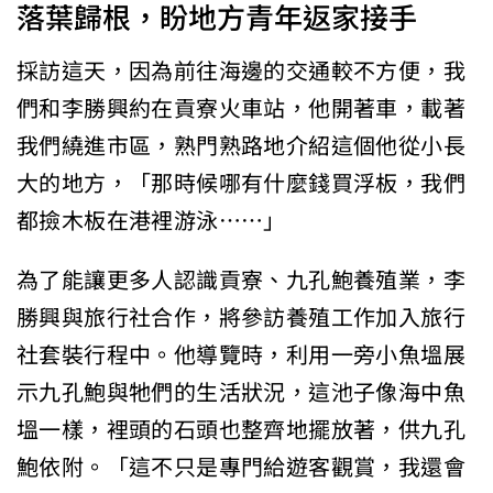
落葉歸根，盼地方青年返家接手
採訪這天，因為前往海邊的交通較不方便，我
們和李勝興約在貢寮火車站，他開著車，載著
我們繞進市區，熟門熟路地介紹這個他從小長
大的地方，「那時候哪有什麼錢買浮板，我們
都撿木板在港裡游泳⋯⋯」
為了能讓更多人認識貢寮、九孔鮑養殖業，李
勝興與旅行社合作，將參訪養殖工作加入旅行
社套裝行程中。他導覽時，利用一旁小魚塭展
示九孔鮑與牠們的生活狀況，這池子像海中魚
塭一樣，裡頭的石頭也整齊地擺放著，供九孔
鮑依附。「這不只是專門給遊客觀賞，我還會