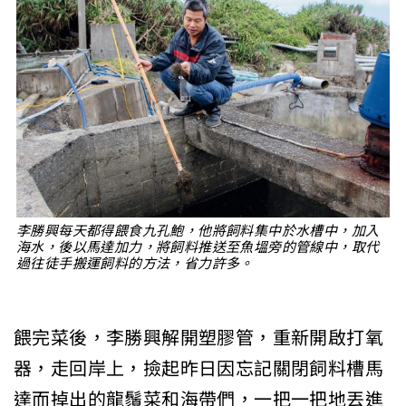
李勝興每天都得餵食九孔鮑，他將飼料集中於水槽中，加入
海水，後以馬達加力，將飼料推送至魚塭旁的管線中，取代
過往徒手搬運飼料的方法，省力許多。
餵完菜後，李勝興解開塑膠管，重新開啟打氧
器，走回岸上，撿起昨日因忘記關閉飼料槽馬
達而掉出的龍鬚菜和海帶們，一把一把地丟進