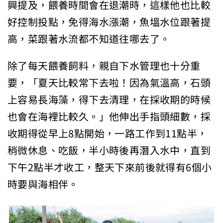
興提及，餵養時間會在退潮時，這樣他也比較
好控制投點，免得海水漲潮，魚塭水位跟著提
高，菜跟著水流都不知道往哪去了。
除了每天餵養飼料，親自下水管理也十分重
要，「夏天比較常下去啦！因為氣溫高，石頭
上容易長海藻，得下去清理，在採收期的時候
也會在海裡比較久。」他伸出手指頭細數，採
收期得從早上8點開始，一路工作到11點半，
稍微休息、吃飯，半小時後再潛入水中，直到
下午2點半才收工，整天下來前後就得有6個小
時要與海相伴。