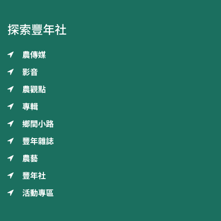
探索豐年社
農傳媒
影音
農觀點
專輯
鄉間小路
豐年雜誌
農藝
豐年社
活動專區