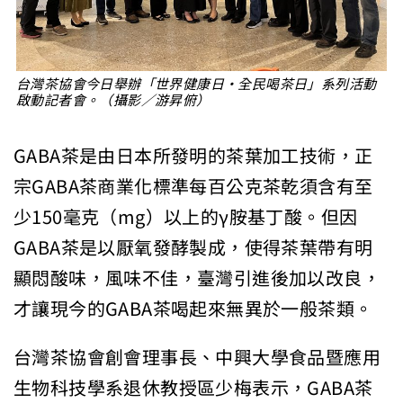
台灣茶協會今日舉辦「世界健康日‧全民喝茶日」系列活動
啟動記者會。（攝影／游昇俯）
GABA茶是由日本所發明的茶葉加工技術，正
宗GABA茶商業化標準每百公克茶乾須含有至
少150毫克（mg）以上的γ胺基丁酸。但因
GABA茶是以厭氧發酵製成，使得茶葉帶有明
顯悶酸味，風味不佳，臺灣引進後加以改良，
才讓現今的GABA茶喝起來無異於一般茶類。
台灣茶協會創會理事長、中興大學食品暨應用
生物科技學系退休教授區少梅表示，GABA茶