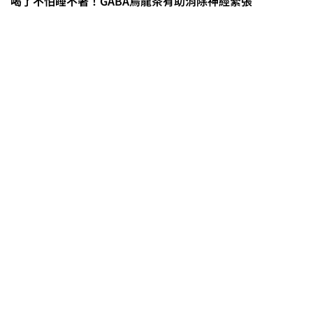
喝了不怕睡不著！GABA烏龍茶有助消除神經緊張
茶改場輔導低碳生產、碳足跡揭露
「茶毅思」、「日月老茶廠」產品
取得碳標籤
不實謠言致花生跌價 卓榮泰裁示跨
部會啟動產地聯合稽查