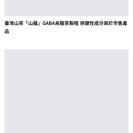
臺灣山茶「山蘊」GABA烏龍茶製程 保健性成分高於市售產
品