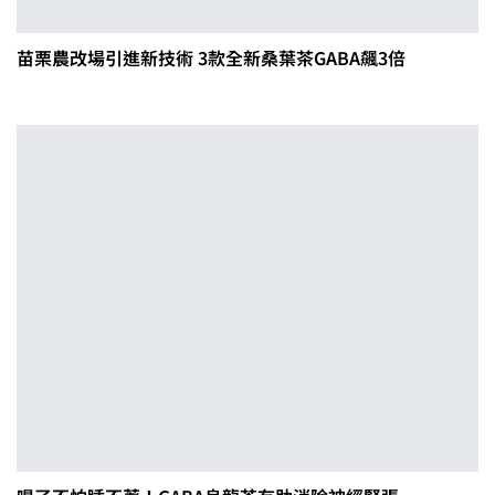
苗栗農改場引進新技術 3款全新桑葉茶GABA飆3倍