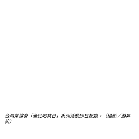
台灣茶協會「全民喝茶日」系列活動即日起跑。（攝影／游昇
俯）