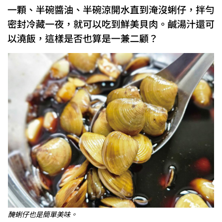
一顆、半碗醬油、半碗涼開水直到淹沒蜊仔，拌勻
密封冷藏一夜，就可以吃到鮮美貝肉。鹹湯汁還可
以澆飯，這樣是否也算是一兼二顧？
醃蜊仔也是簡單美味。