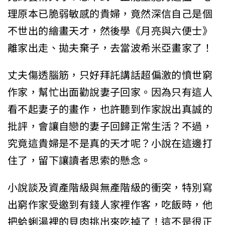
理原本已脆弱敏感的貴婦，竟然深信自己是個
不世出的繪畫天才，然後學《月亮與六便士》
離家出走、拋夫棄子，去當波希米亞畫家了！
丈夫傷透腦筋，只好拜託講話超偏激的憤世窮
作家，幫忙出面勸說妻子回家。因為只有這人
看不起妻子的畫作，也許聽到作家說出真誠的
批評，會讓自戀的妻子回歸正常生活？不過，
究竟這貴婦是不是真的天才呢？小說在這邊打
住了，留下讓讀者思索的懸念。
小說談及資產階級與無產階級的衝突，特別寫
出窮作家受邀到有錢人家裡作客，吃飯時，他
把蛤蜊湯裡的貝肉挑出來吃掉了！這不是很正