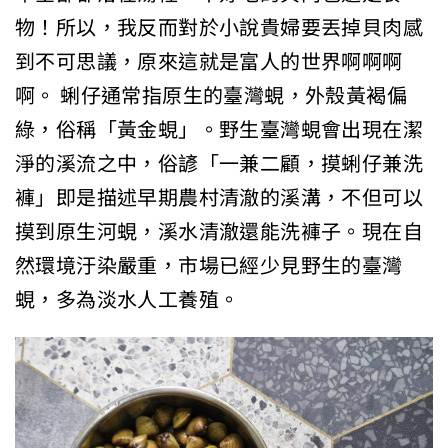
物！所以，我反而對於小說貴婦要丟掉貝肉感
到不可思議，原來這就是富人的世界啊啊啊
啊。 蜊仔通常指原生的臺灣蜆，外殼黃褐偏
綠，俗稱「黃金蜆」。野生臺灣蜆會出現在潔
淨的溪流之中，俗諺「一兼二顧，摸蜊仔兼洗
褲」即是描述早期農村清澈的溪溝，不但可以
摸到原生河蜆，溪水清澈還能洗褲子。現在自
然環境汙染嚴重，市場已經少見野生的臺灣
蜆，多為淡水人工養殖。