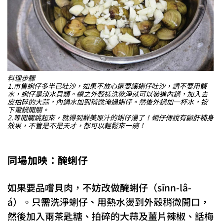
料理步驟
1.市售蜊仔多半已吐沙，如果不放心還要讓蜊仔吐沙，請不要用鹽
水，蜊仔是淡水貝類。總之外殼搓洗乾淨就可以裝進內鍋，加入去
皮拍碎的大蒜，內鍋水加到稍微淹過蜊仔。然後外鍋加一杯水，按
下電鍋開關。
2.等開關跳起來，就得到鮮美原汁的蜊仔湯了！蜊仔傳說有顧肝補身
效果，不管是不是天才，都可以輕鬆來一碗！
同場加映：醃蜊仔
如果要品嚐貝肉，不妨改做醃蜊仔（sīnn-lâ-
á）。只需洗淨蜊仔、用熱水燙到外殼稍微開口，
然後加入兩茶匙糖、拍碎的大蒜及薑片辣椒、話梅