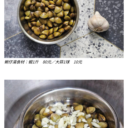
蜊仔湯食材：蜆1斤 80元／大蒜1球 10元