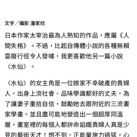
文字╱攝影 潘家欣
日本作家太宰治最為人熟知的作品，應屬《人
間失格》。不過，比起自傳體小說的各種無賴
耍廢行徑令人發噱，我更喜歡他另一篇小說
〈水仙〉。
〈水仙〉的女主角是一位娘家不幸破產的貴婦
人，出身上流社會、品味學識都好的丈夫，為
了讓妻子重拾自信，鼓勵她去跟附近的三流畫
家學畫。並且盡可能地營造出一個超厚同溫
層，畫室裡的每個人都拚命諂媚貴婦人真是少
見的藝術天才！想不到，正能量施力過猛，心