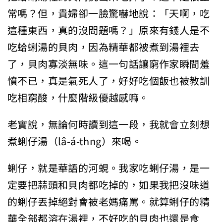
常嗎？但，貴婦卻一臉驚嚇地說：「天啊，吃
這種東西，真的沒問題嗎？」原來有錢人是不
吃蛤蜊湯的貝肉，因為精華都被煮到湯裡去
了，貝肉寡淡無味。這一句話讓窮作家瞬間羞
憤不已，真是氣死人了，好好吃個飯也被教訓
吃相窮酸，什麼階級優越感嘛。
老實說，無論何時讀到這一段，我就會立刻想
煮蜊仔湯（lâ-á-thng）來喝。
蜊仔，就是華語的河蜆。我家吃蜊仔湯，是一
定要把蒜頭和貝肉都吃掉的，如果我把沒味道
的蜊仔丟掉絕對會被老媽痛罵。就算蜊仔的精
華全部都溶在湯裡，不好吃的貝肉也還是食