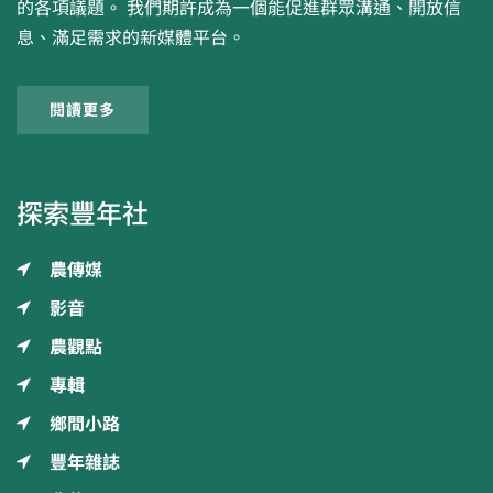
的各項議題。 我們期許成為一個能促進群眾溝通、開放信
息、滿足需求的新媒體平台。
閱讀更多
探索豐年社
農傳媒
影音
農觀點
專輯
鄉間小路
豐年雜誌