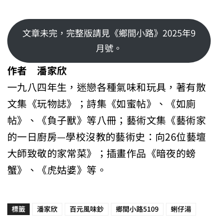
文章未完，完整版請見《鄉間小路》2025年9
月號。
作者 潘家欣
一九八四年生，迷戀各種氣味和玩具，著有散
文集《玩物誌》；詩集《如蜜帖》、《如廁
帖》、《負子獸》等八冊；藝術文集《藝術家
的一日廚房—學校沒教的藝術史：向26位藝壇
大師致敬的家常菜》；插畫作品《暗夜的螃
蟹》、《虎姑婆》等。
標籤
潘家欣
百元風味鈔
鄉間小路5109
蜊仔湯