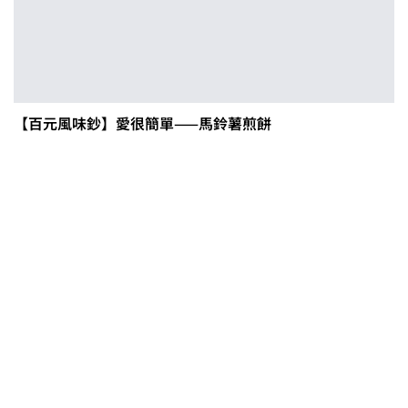
【百元風味鈔】愛很簡單——馬鈴薯煎餅
0608豪雨農損水稻居冠 農糧署協調
溼穀調運2.2萬公噸 公糧收購量能已
恢復