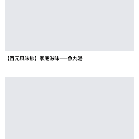
【百元風味鈔】家底滋味——魚丸湯