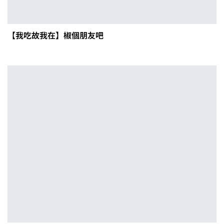
【我吃故我在】椒個朋友吧