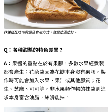
抹醬搭配吐司的最佳食用方式，就是塗滿塗好。
Q
：
各種甜醬的特色差異？
A：
果醬的重點在於有果膠，多數水果經煮製
都會產生；花朵醬因為花瓣本身沒有果膠，製
作時可能會加入水果、果汁或其他膠質；花
生、芝麻、可可等，非水果類作物的抹醬則追
求本身富含油脂，絲滑能抹。