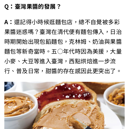
Q
：
臺灣果醬的發展？
A：
還記得小時候逛麵包店，總不自覺被多彩
果醬迷惑嗎？臺灣在清代便有麵包傳入，日治
時期開始出現包餡麵包，克林姆、奶油與果醬
麵包等新奇當時。五○年代時因為美援，大量
小麥、大豆等進入臺灣，西點烘焙進一步流
行、普及日常，甜醬的存在感因此更突出了。