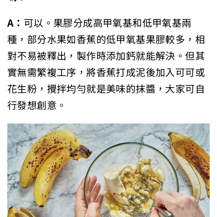
A：
可以。果膠分成高甲氧基和低甲氧基兩
種，部分水果如香蕉的低甲氧基果膠較多，相
對不易被釋出，製作時添加鈣就能解決。但其
實無需繁複工序，將香蕉打成泥後加入可可或
花生粉，攪拌均勻就是美味的抹醬，大家可自
行發想創意。