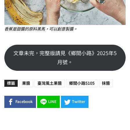
香蕉是甜醬的原料黑馬，可以創意製醬。
文章未完，完整版請見《鄉間小路》2025年5
月號。
標籤
果醬
臺灣風土果醬
鄉間小路5105
抹醬
Facebook
LINE
Twitter