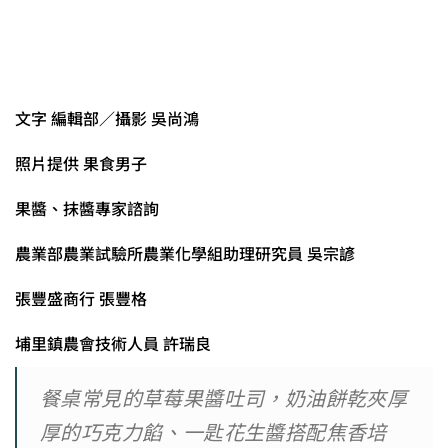
文字 編輯部／攝影 吳尚鴻
照片提供 果食男子
果醬、抹醬專家諮詢
農業部農業試驗所農業化學組助理研究員 吳宗諺
張豐盛商行 張豐格
埔里鎮農會技術人員 許瑞良
餐桌常見的草莓果醬吐司，奶油餅乾夾厚
厚的巧克力餡、一匙花生醬搭配焦香培