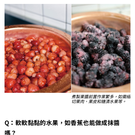
煮製果醬前置作業繁多，如需細
切果肉、果皮和糖漬水果等。
Q
：
軟軟黏黏的水果，如香蕉也能做成抹醬
嗎？