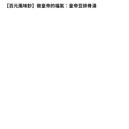
【百元風味鈔】做皇帝的福氣：皇帝豆排骨湯
0608豪雨農損水稻居冠 農糧署協調
溼穀調運2.2萬公噸 公糧收購量能已
恢復
2026臺灣竹博覽會今開幕 六大衛星
展區跨縣市接力展至9月