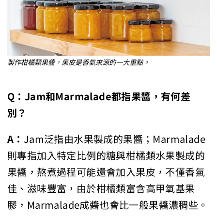
製作柑橘類果醬，果皮是香氣來源的一大重點。
Q
：Jam
和Marmalade
都指果醬，有何差
別？
A：
Jam泛指由水果製成的果醬；Marmalade
則專指加入特定比例的糖與柑橘類水果製成的
果醬，熬煮過程可能還會加入果皮，不僅香氣
佳、滋味豐富，由於柑橘類富含高甲氧基果
膠，Marmalade成醬也會比一般果醬濃稠些。