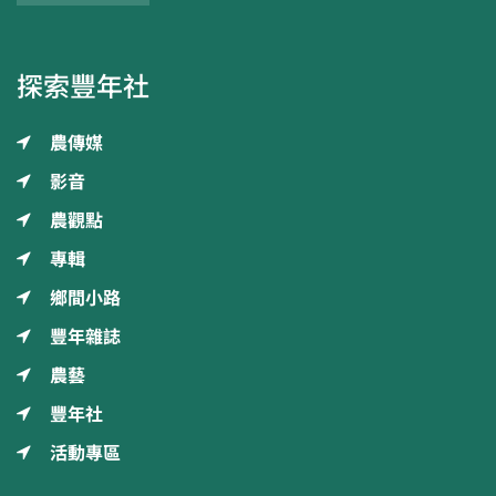
探索豐年社
農傳媒
影音
農觀點
專輯
鄉間小路
豐年雜誌
農藝
豐年社
活動專區