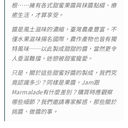
根……擁有各式甜蜜果醬與抹醬點綴、療
癒生活，才算享受。
醬是風土滋味的濃縮，臺灣農產豐富，不
僅水果滋味揚名國際，農作產物也皆有獨
特風味──以此製成甜甜的醬，當然更令
人垂涎難擋，迷戀被甜蜜寵愛。
只是，關於這些甜蜜好醬的製成，我們究
竟認識多少？同樣是果醬，Jam跟
Marmalade有什麼差別？購買時應觀察
哪些細節？我們邀請專家解惑，那些關於
挑醬、做醬的事。