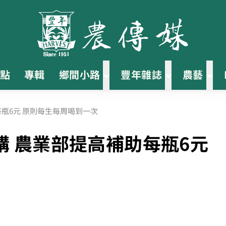
點
專輯
鄉間小路
豐年雜誌
農藝
瓶6元 原則每生每周喝到一次
 農業部提高補助每瓶6元