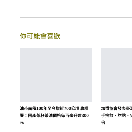
你可能會喜歡
油茶面積100年至今增近700公頃 農糧
加盟協會發表臺灣
署：國產茶籽茶油價格每百毫升逾300
手搖飲、甜點、
元
倍