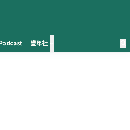
Podcast
豐年社
茶改場輔導低碳生產、碳足跡揭露
「茶毅思」、「日月老茶廠」產品
取得碳標籤
不實謠言致花生跌價 卓榮泰裁示