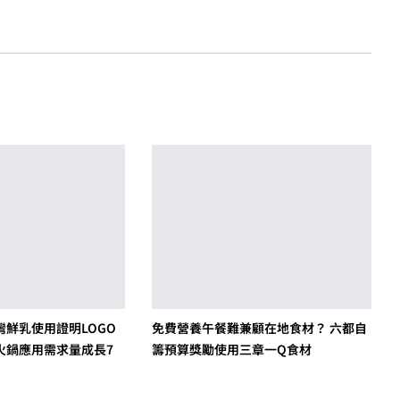
鮮乳使用證明LOGO
免費營養午餐難兼顧在地食材？ 六都自
火鍋應用需求量成長7
籌預算獎勵使用三章一Q食材