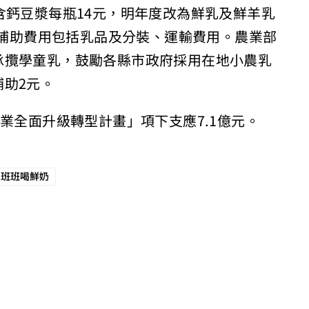
含鈣豆漿每瓶14元，明年度改為鮮乳及鮮羊乳
元，補助費用包括乳品及分裝、運輸費用。農業部
承攬學童乳，鼓勵各縣市政府採用在地小農乳
助2元。
業全面升級轉型計畫」項下支應7.1億元。
班班喝鮮奶