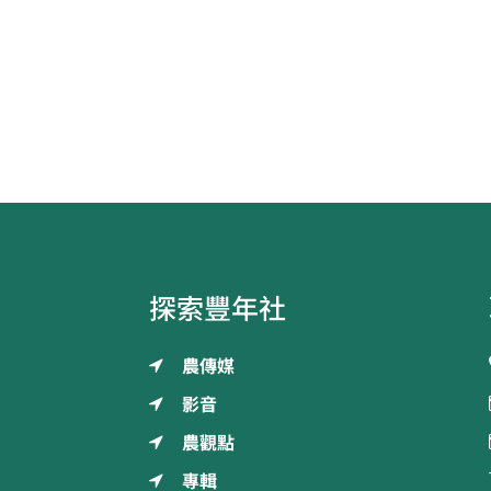
探索豐年社
農傳媒
影音
農觀點
專輯