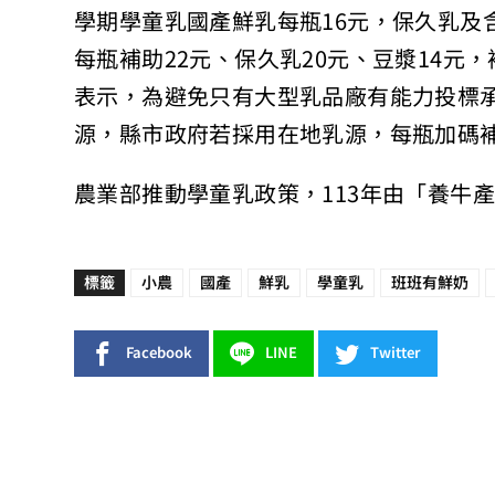
學期學童乳國產鮮乳每瓶16元，保久乳及
每瓶補助22元、保久乳20元、豆漿14
表示，為避免只有大型乳品廠有能力投標
源，縣市政府若採用在地乳源，每瓶加碼補
農業部推動學童乳政策，113年由「養牛產
標籤
小農
國產
鮮乳
學童乳
班班有鮮奶
Facebook
LINE
Twitter