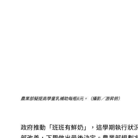
農業部擬提高學童乳補助每瓶6元。（攝影／游昇俯）
政府推動「班班有鮮奶」，這學期執行狀
部改善，下周做出最後決定。農業部規劃