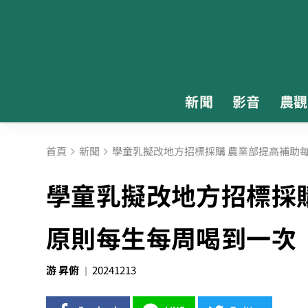
新聞
影音
農觀
首頁
新聞
學童乳擬改地方招標採購 農業部提高補助每
學童乳擬改地方招標採購
原則每生每周喝到一次
游 昇俯
20241213