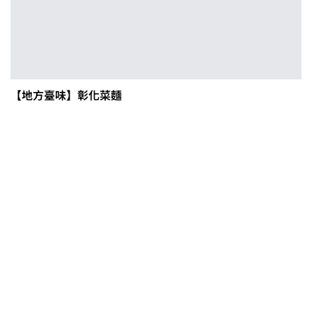
【地方臺味】彰化菜麵
0608豪雨農損水稻居冠 農糧署協調
溼穀調運2.2萬公噸 公糧收購量能已
恢復