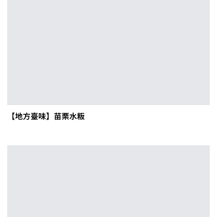
【地方臺味】苗栗水粄