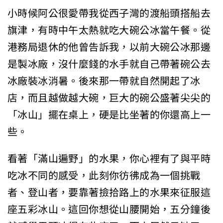
小時候阿公很愛帶我從西子灣的渡船頭搭船去
旗津，有時中午太熱就吃大碗公冰當午餐。從
港務局退休的他曾告訴我，以前大碗公冰那邊
是製冰廠，沒什麼錢的水手就自己帶著碗公去
冰廠裝冰消暑。後來那一帶就自然開起了冰
店，而且越做越大碗，巨大的碗公盛著尖尖的
「冰山」擺在桌上，硬是比坐著的你還高上一
些。
看著「滿山遍野」的水果，你心裡有了與平時
吃冰不同的感受，此刻你彷彿成為一個挑戰
者、登山者，要靠著撿拾路上的水果來征服這
座五彩冰山。這回你想從山腰開始，五分鐘後