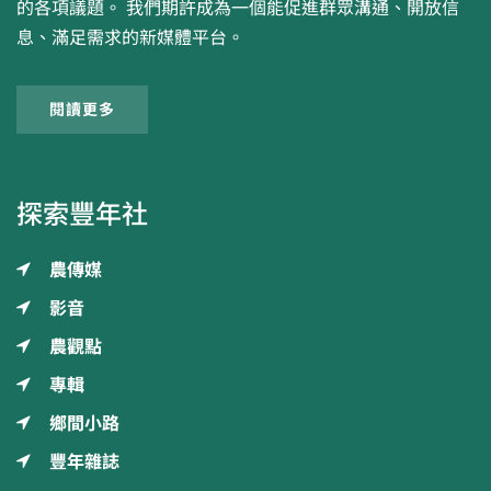
的各項議題。 我們期許成為一個能促進群眾溝通、開放信
息、滿足需求的新媒體平台。
閱讀更多
探索豐年社
農傳媒
影音
農觀點
專輯
鄉間小路
豐年雜誌