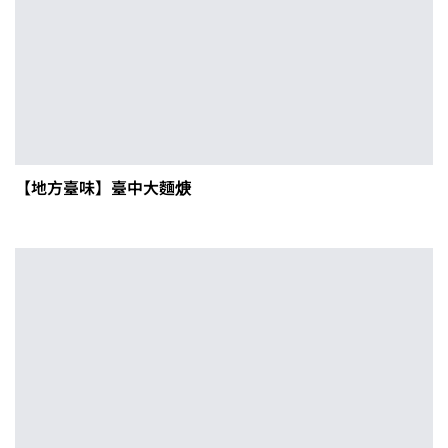
【地方臺味】臺中大麵焿