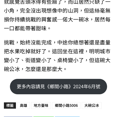
就感覺舌頭冰得有些麻了，而山居然只缺了一
小角，完全沒出現想像中的山洞，但這絲毫無
損你持續挑戰的興奮感─偌大一碗冰，居然每
一口都能帶著甜味。
挑戰，始終沒能完成，中途你總想著還是盡量
把水果吃掉就好了。這回坐在這裡，明明城市
變小了、街道變小了、桌椅變小了，但這碗大
碗公冰，怎麼還是那麼大。
更多內容請見《鄉間小路》2024年6月號
標籤
高雄
地方臺味
鄉間小路5006
大碗公冰