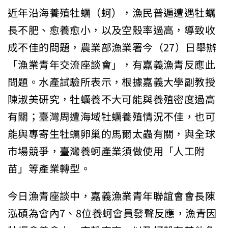
近年沿海養殖牡蠣（蚵），漁民普遍遭遇牡蠣
長不肥、愈養愈小，以及空殼率過高，導致收
成不佳的問題，農業部漁業署今（27）日舉辦
「漁業青年交流座談會」，有嘉義漁青反應此
問題。水產試驗所表示，根據嘉義大學副教授
陳淑美研究，牡蠣養不大可能與養殖密度過高
有關；臺灣周遭海域牡蠣養殖情況不佳，也可
能與專寄生牡蠣卵巢的馬爾太蟲有關，與全球
市場競爭，臺灣養蚵產業須做使用「人工附
苗」等產業轉型。
今日漁青座談中，嘉義漁業青年聯誼會會長陳
泓碩為會內7、8位養蚵會員發聲反應，漁青因