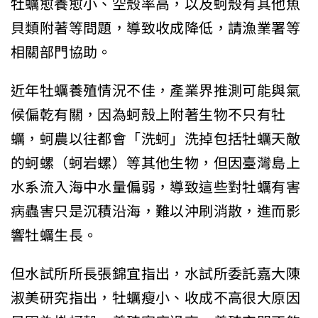
牡蠣愈養愈小、空殼率高，以及蚵殼有其他魚
貝類附著等問題，導致收成降低，請漁業署等
相關部門協助。
近年牡蠣養殖情況不佳，產業界推測可能與氣
候偏乾有關，因為蚵殼上附著生物不只有牡
蠣，蚵農以往都會「洗蚵」洗掉包括牡蠣天敵
的蚵螺（蚵岩螺）等其他生物，但因臺灣島上
水系流入海中水量偏弱，導致這些對牡蠣有害
病蟲害只是沉積沿海，難以沖刷消散，進而影
響牡蠣生長。
但水試所所長張錦宜指出，水試所委託嘉大陳
淑美研究指出，牡蠣瘦小、收成不高很大原因