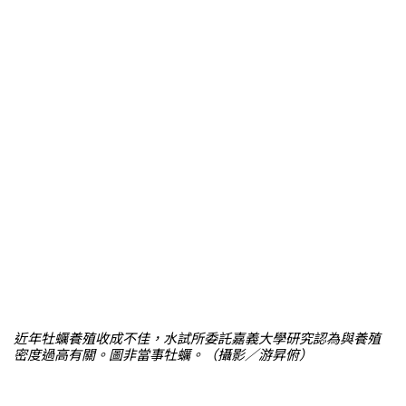
近年牡蠣養殖收成不佳，水試所委託嘉義大學研究認為與養殖
密度過高有關。圖非當事牡蠣。（攝影／游昇俯）