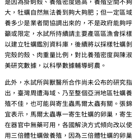
是因為掛蚵殼、養殖密度過高，養殖空間不夠
大，牡蠣自然無法養到夠大夠肥；但一定區域
養多少是業者間協調出來的，不是政府能夠呼
籲或限定，水試所持續請主要產區區漁會採樣
以建立牡蠣鑑別資料庫，後續將以採樣牡蠣剝
完殼的殼、肉重量比例，對比養殖密度與陳淑
美研究數據，以科學數據輔導蚵農。
此外，水試所與獸醫所合作尚未公布的研究指
出，臺灣周遭海域、乃至整個亞洲地區牡蠣養
殖不佳，也可能與寄生蟲馬爾太蟲有關。張錦
宜表示，馬爾太蟲專一寄生牡蠣的卵巢，寄生
在器官中無藥可用，各國解決方式傾向改以使
用三倍體牡蠣做養殖，因為三倍體牡蠣的卵巢