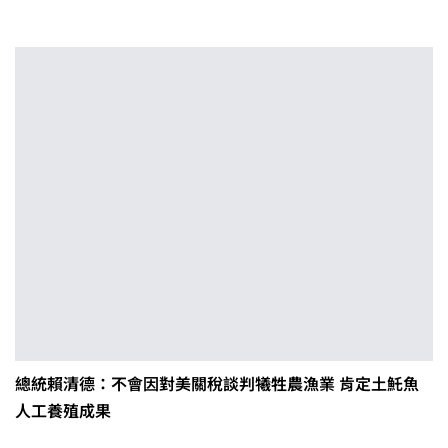
總統賴清德：不會因對美關稅談判犧牲農漁業 肯定土魠魚
人工養殖成果