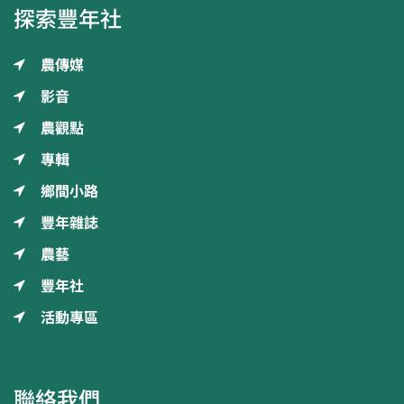
探索豐年社
農傳媒
影音
農觀點
專輯
鄉間小路
豐年雜誌
農藝
豐年社
活動專區
聯絡我們