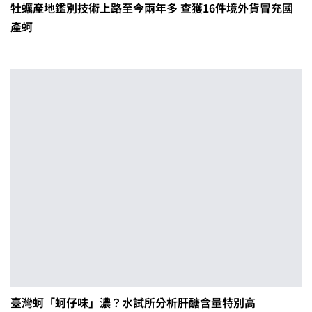
牡蠣產地鑑別技術上路至今兩年多 查獲16件境外貨冒充國
產蚵
臺灣蚵「蚵仔味」濃？水試所分析肝醣含量特別高