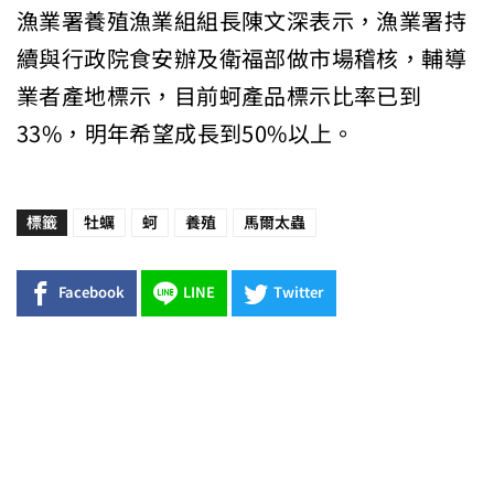
漁業署養殖漁業組組長陳文深表示，漁業署持
續與行政院食安辦及衛福部做市場稽核，輔導
業者產地標示，目前蚵產品標示比率已到
33%，明年希望成長到50%以上。
標籤
牡蠣
蚵
養殖
馬爾太蟲
Facebook
LINE
Twitter