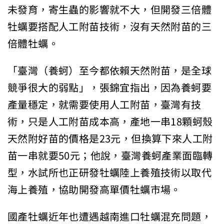
未發育，寄生蟲的影響就不大，但開發三倍體
牡蠣要搭配人工附苗技術，沒有天然附苗的三
倍體牡蠣。
「臺灣（養蚵）至今都依賴天然附苗，是全球
競爭很大的弱點」，張錦宜指出，因為養蚵要
產量穩定，就需要使用人工附苗，臺灣有技
術，只是人工附苗成本高，產地一串18顆蚵殼
天然附好苗的價格是23元，但換算下來人工附
苗一串就要50元；他說，臺灣養蚵產業面臨轉
型，水試所也正研發牡蠣陸上養殖技術以取代
海上養殖，協助開發高單價牡蠣市場。
國產牡蠣近年也遭遇越南進口牡蠣混充問題，