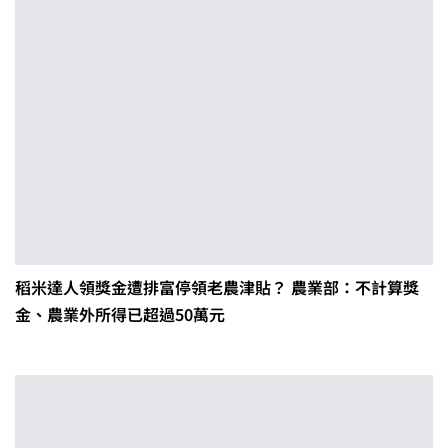
稻米達人領獎金遭排富停領老農津貼？ 農業部：不計算獎
金、農業外所得已超過50萬元