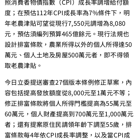
照消費者物價指數（CPI）成長率調增給付額
度；在預估112年CPI成長率為7%條件下，明
年老農津貼可望從現行7,550元調增為8,080
元，預估須編列預算465億餘元。現行法規也
設計排富條款，農業所得以外的個人所得達50
萬元、個人土地及房屋500萬元者，即不得領
取老農津貼。
今日立委提送審查27個版本條例修正草案，內
容包括提高發放額度從8,000元至1萬元不等；
修正排富條款將個人所得門檻提高為55萬元至
60萬元，個人財產提高到700萬元至1,000萬元
者；還有提案原住民請領年齡下調至55歲，排
富條款每4年依CPI成長率調整，以及當CPI成