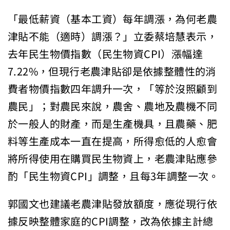
「最低薪資（基本工資）每年調漲，為何老農
津貼不能（適時）調漲？」立委蔡培慧表示，
去年民生物價指數（民生物資CPI）漲幅達
7.22%，但現行老農津貼卻是依據整體性的消
費者物價指數四年調升一次，「等於沒照顧到
農民」；對農民來說，農舍、農地及農機不同
於一般人的財產，而是生產機具，且農藥、肥
料等生產成本一直在提高，所得愈低的人愈會
將所得使用在購買民生物資上，老農津貼應參
酌「民生物資CPI」調整，且每3年調整一次。
郭國文也建議老農津貼發放額度，應從現行依
據反映整體家庭的CPI調整，改為依據主計總