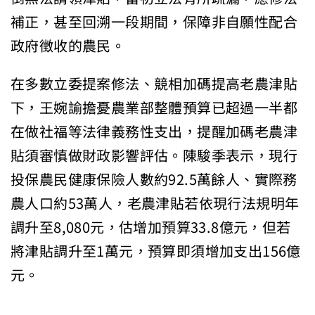
補正，甚至回溯一段期間，保障非自願性配合
政府徵收的農民。
在多數立委提案修法、競相加碼提高老農津貼
下，王婉諭擔憂農業部整體預算已超過一半都
在做社福等法律義務性支出，提醒加碼老農津
貼須審慎做財政影響評估。陳駿季表示，現行
投保農民健康保險人數約92.5萬餘人、實際務
農人口約53萬人，老農津貼若依現行法規明年
調升至8,080元，估增加預算33.8億元，但若
將津貼調升至1萬元，預算即須增加支出156億
元。