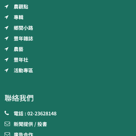
農觀點
專輯
鄉間小路
豐年雜誌
農藝
豐年社
活動專區
聯絡我們
電話 : 02-23628148
新聞提供 / 投書
廣告合作