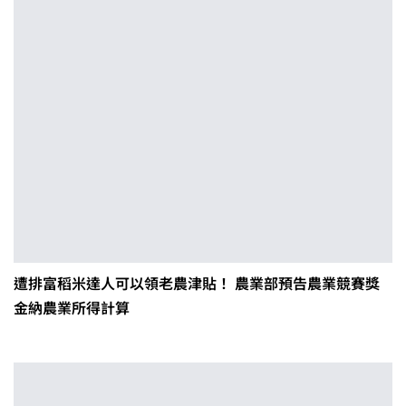
遭排富稻米達人可以領老農津貼！ 農業部預告農業競賽獎
金納農業所得計算