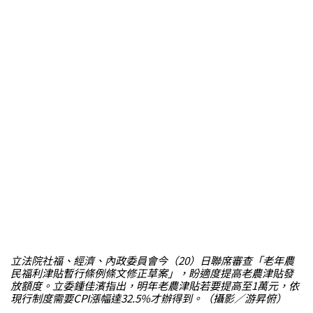
立法院社福、經濟、內政委員會今（20）日聯席審查「老年農
民福利津貼暫行條例條文修正草案」，盼適度提高老農津貼發
放額度。立委鍾佳濱指出，明年老農津貼若要提高至1萬元，依
現行制度需要CPI漲幅達32.5%才辦得到。（攝影／游昇俯）