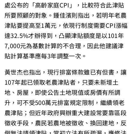
處公布的「高齡家庭CPI」，比較符合此津貼
所要照顧的對象。鍾佳濱則指出，若明年老農
津貼要提高至1萬元，依現行制度需要CPI漲幅
達32.5%才辦得到，凸顯津貼額度是以101年
7,000元為基數計算的不合理，因此他建議津
貼計算基準應每3年調整一次。
黃世杰也指出，現行排富條款雖已有但書，讓
107年起已領取老農津貼者，只要未新增土
地、房屋，即使公告土地現值或房價有所調
升，可不受500萬元排富規定限制，繼續領老
農津貼；但近年政府興辦重大建設常要靠區段
徵收手段，農民若農地被徵收、換回建地，反
倒無法請領津貼，當初立法有所疏漏，應修法