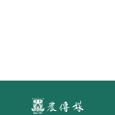
怎樣才算「初榨」橄欖油？ 食藥署
預告橄欖油品名標示草案 預定明年
7月施行
第二屆「臺灣繪果季」國產水果繪
畫比賽開跑 優等得主可獲千元禮券