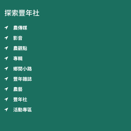
探索豐年社
農傳媒
影音
農觀點
專輯
鄉間小路
豐年雜誌
農藝
豐年社
活動專區