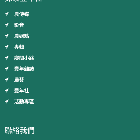
農傳媒
影音
農觀點
專輯
鄉間小路
豐年雜誌
農藝
豐年社
活動專區
聯絡我們