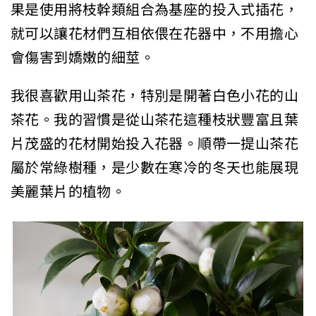
果是使用將枝幹類組合為基座的投入式插花，
就可以讓花材們互相依偎在花器中，不用擔心
會傷害到嬌嫩的細莖。
我很喜歡用山茶花，特別是開著白色小花的山
茶花。我的習慣是從山茶花這種枝狀豐富且葉
片茂盛的花材開始投入花器。順帶一提山茶花
屬於常綠樹種，是少數在寒冷的冬天也能展現
美麗葉片的植物。