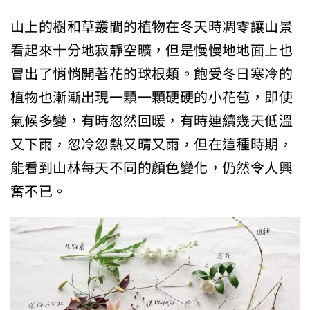
山上的樹和草叢間的植物在冬天時凋零讓山景
看起來十分地寂靜空曠，但是慢慢地地面上也
冒出了悄悄開著花的球根類。飽受冬日寒冷的
植物也漸漸出現一顆一顆硬硬的小花苞，即使
氣候多變，有時忽然回暖，有時連續幾天低溫
又下雨，忽冷忽熱又晴又雨，但在這種時期，
能看到山林每天不同的顏色變化，仍然令人興
奮不已。