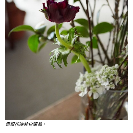
銀翅花映趁白頭翁。