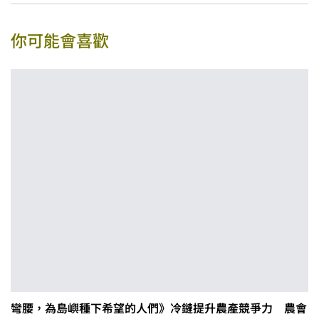
你可能會喜歡
彎腰，為島嶼種下希望的人們》冷鏈提升農產競爭力 農會