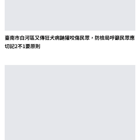
臺南市白河區又傳狂犬病鼬獾咬傷民眾，防檢局呼籲民眾應
切記2不1要原則