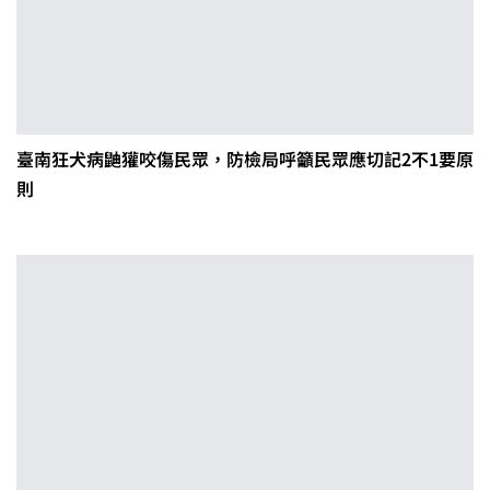
臺南狂犬病鼬獾咬傷民眾，防檢局呼籲民眾應切記2不1要原
則