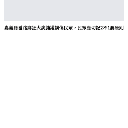
嘉義縣番路鄉狂犬病鼬獾誤傷民眾，民眾應切記2不1要原則
茶改場輔導低碳生產、碳足跡揭露
「茶毅思」、「日月老茶廠」產品
取得碳標籤
不實謠言致花生跌價 卓榮泰裁示跨