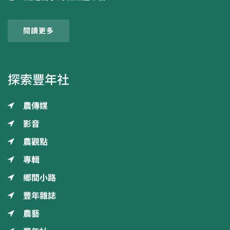
閱讀更多
探索豐年社
農傳媒
影音
農觀點
專輯
鄉間小路
豐年雜誌
農藝