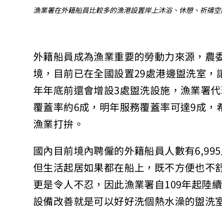
漁業署在外籍船員比較多的漁港設置岸上沐浴、休憩、祈禱空
外籍船員成為漁業重要的勞動力來源，農
境，目前已在全國設置29處港邊盥洗室，
年年底前還會增設3處盥洗設施，漁業署代
覆蓋率約6成，明年服務覆蓋率可達9成，
漁業打拚。
國內目前境內聘僱的外籍船員人數有6,9
但生活起居如果都在船上，既不方便也不
更是令人不忍，因此漁業署自109年起陸
設備改善就是可以好好洗個熱水澡的盥洗