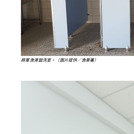
將軍漁港盥洗室。（圖片提供／漁業署）