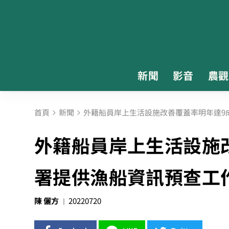
新聞
影音
農觀
首頁
新聞
外籍船員岸上生活設施改善覆蓋率明年達9
外籍船員岸上生活設施改
署提供漁船資訊預查工
陳 儷方
20220720