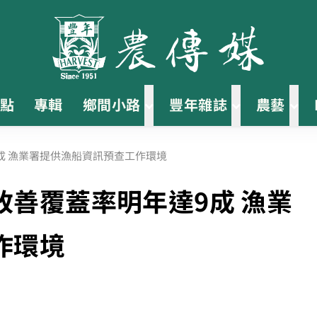
點
專輯
鄉間小路
豐年雜誌
農藝
成 漁業署提供漁船資訊預查工作環境
善覆蓋率明年達9成 漁業
作環境