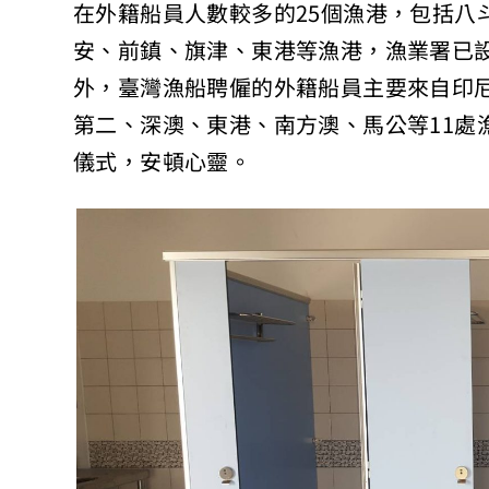
在外籍船員人數較多的25個漁港，包括八
安、前鎮、旗津、東港等漁港，漁業署已設
外，臺灣漁船聘僱的外籍船員主要來自印
第二、深澳、東港、南方澳、馬公等11處
儀式，安頓心靈。