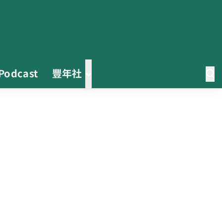
Podcast
豐年社
2026臺灣竹博覽會今開幕 六大衛
星展區跨縣市接力展至9月
收容量能翻倍！ 彰化縣動物保護