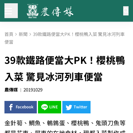
首頁
新聞
39款鐵路便當大PK！櫻桃鴨入菜 驚見冰河列車
便當
39款鐵路便當大PK！櫻桃鴨
入菜 驚見冰河列車便當
農傳媒
20191029
Facebook
LINE
Twitter
金針筍、鯛魚、鵪鶉蛋、櫻桃鴨、鬼頭刀魚等