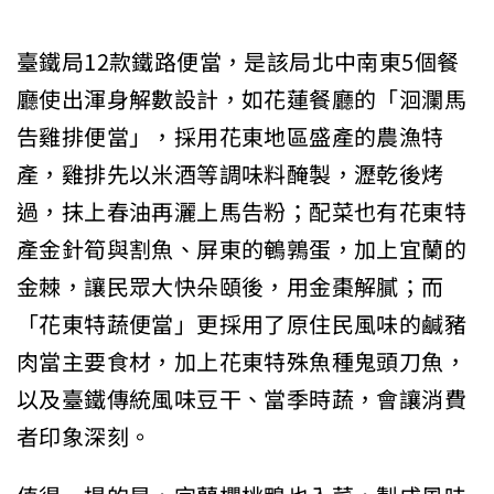
臺鐵局12款鐵路便當，是該局北中南東5個餐
廳使出渾身解數設計，如花蓮餐廳的「洄瀾馬
告雞排便當」，採用花東地區盛產的農漁特
產，雞排先以米酒等調味料醃製，瀝乾後烤
過，抹上春油再灑上馬告粉；配菜也有花東特
產金針筍與割魚、屏東的鵪鶉蛋，加上宜蘭的
金棘，讓民眾大快朵頤後，用金棗解膩；而
「花東特蔬便當」更採用了原住民風味的鹹豬
肉當主要食材，加上花東特殊魚種鬼頭刀魚，
以及臺鐵傳統風味豆干、當季時蔬，會讓消費
者印象深刻。