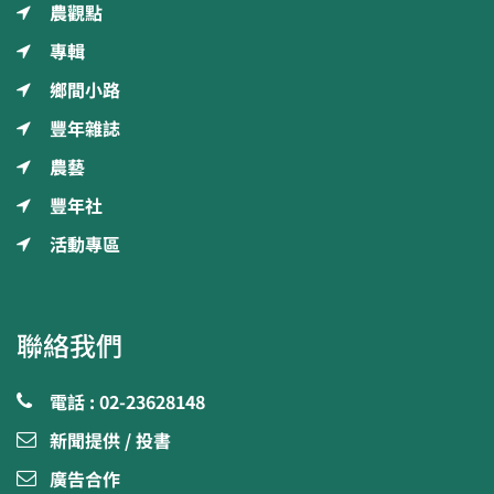
農觀點
專輯
鄉間小路
豐年雜誌
農藝
豐年社
活動專區
聯絡我們
電話 : 02-23628148
新聞提供 / 投書
廣告合作