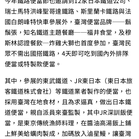
今年鐵路便當節也邀請到12家日本鐵道公司、
瑞士馬特洪峰聖哥達鐵路、斯里蘭卡鐵路與法
國白朗峰特快車參展外，臺灣便當品牌──鬍
鬚張，知名鐵道主題餐廳──福井食堂，及穆
斯林認證餐飲─炸雞大獅也首度參加，臺灣民
眾不需出國搭鐵路，4天即可吃到國內外排隊
便當或特製款便當。
其中，參展的東武鐵道、JR東日本（東日本旅
客鐵道株式會社）等鐵道業者製作的便當，也
採用臺灣在地食材，且為求逼真，做出日本鐵
道便當，親自派員來臺監製，其中JR深訓飯便
當，是東京傳統漁師料理，在醬油高湯飯上鋪
上鮮美蛤蠣肉製成，加碼放入滷星鰻，讓臺灣