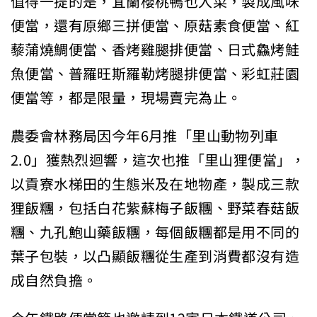
值得一提的是，宜蘭櫻桃鴨也入菜，製成風味
便當，還有原鄉三拼便當、原菇素食便當、紅
藜蒲燒鯛便當、香烤雞腿排便當、日式鱻烤鮭
魚便當、普羅旺斯羅勒烤腿排便當、彩虹莊園
便當等，都是限量，現場賣完為止。
農委會林務局因今年6月推「里山動物列車
2.0」獲熱烈迴響，這次也推「里山狸便當」，
以貢寮水梯田的生態米及在地物產，製成三款
狸飯糰，包括白花紫蘇梅子飯糰、野菜春菇飯
糰、九孔鮑山藥飯糰，每個飯糰都是用不同的
葉子包裝，以凸顯飯糰從生產到消費都沒有造
成自然負擔。