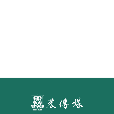
原味香腸25日上架新加坡昇菘超市
水面的寧芙仙子