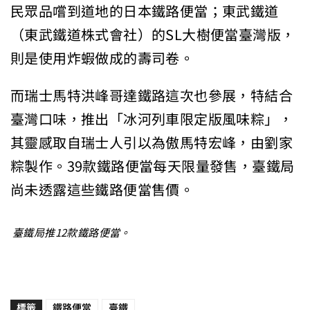
民眾品嚐到道地的日本鐵路便當；東武鐵道
（東武鐵道株式會社）的SL大樹便當臺灣版，
則是使用炸蝦做成的壽司卷。
而瑞士馬特洪峰哥達鐵路這次也參展，特結合
臺灣口味，推出「冰河列車限定版風味粽」，
其靈感取自瑞士人引以為傲馬特宏峰，由劉家
粽製作。39款鐵路便當每天限量發售，臺鐵局
尚未透露這些鐵路便當售價。
臺鐵局推12款鐵路便當。
標籤
鐵路便當
臺鐵