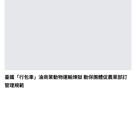
臺鐵「行包車」淪商業動物運輸煉獄 動保團體促農業部訂
管理規範