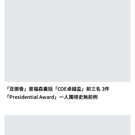
「豆御香」曾福森囊括「COE卓越盃」前三名 3件
「Presidential Award」一人獨得史無前例