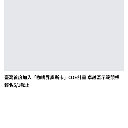
臺灣首度加入「咖啡界奧斯卡」COE計畫 卓越盃示範競標
報名5/1截止