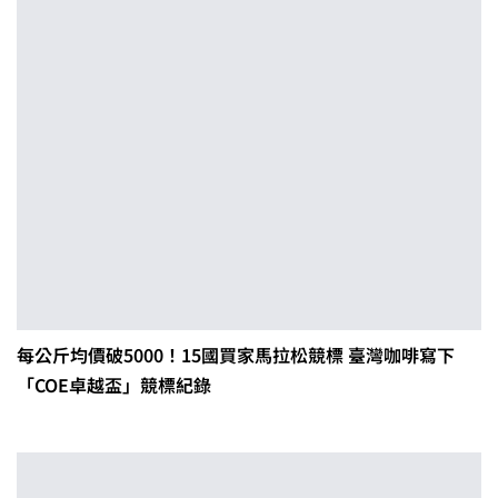
每公斤均價破5000！15國買家馬拉松競標 臺灣咖啡寫下
「COE卓越盃」競標紀錄