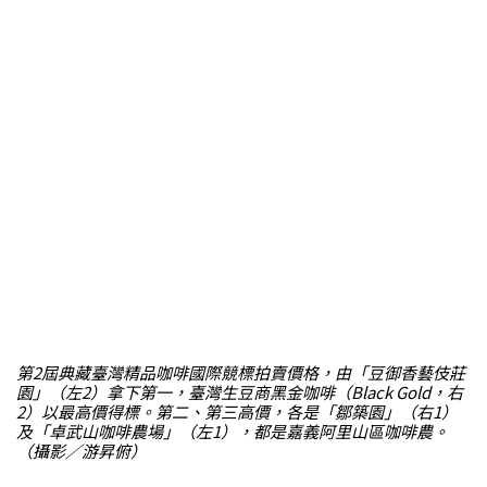
第2屆典藏臺灣精品咖啡國際競標拍賣價格，由「豆御香藝伎莊
園」（左2）拿下第一，臺灣生豆商黑金咖啡（Black Gold，右
2）以最高價得標。第二、第三高價，各是「鄒築園」（右1）
及「卓武山咖啡農場」（左1），都是嘉義阿里山區咖啡農。
（攝影／游昇俯）