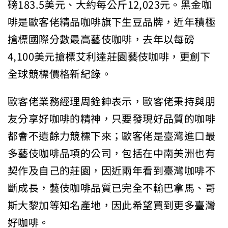
磅183.5美元、大約每公斤12,023元。黑金咖
啡是歐客佬精品咖啡旗下生豆品牌，近年積極
搶標國際分數最高藝伎咖啡，去年以每磅
4,100美元搶標艾利達莊園藝伎咖啡，更創下
全球競標價格新紀錄。
歐客佬業務經理周銓鉮表示，歐客佬秉持與朋
友分享好咖啡的精神，只要發現好品質的咖啡
都會不遺餘力競標下來；歐客佬是臺灣進口最
多藝伎咖啡品項的公司，包括在中南美洲也有
契作及自己的莊園，因近兩年看到臺灣咖啡不
斷成長，藝伎咖啡品質已完全不輸巴拿馬、哥
斯大黎加等知名產地，因此希望買到更多臺灣
好咖啡。