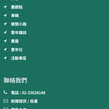
農觀點
專輯
鄉間小路
豐年雜誌
農藝
豐年社
活動專區
聯絡我們
電話 : 02-23628148
新聞提供 / 投書