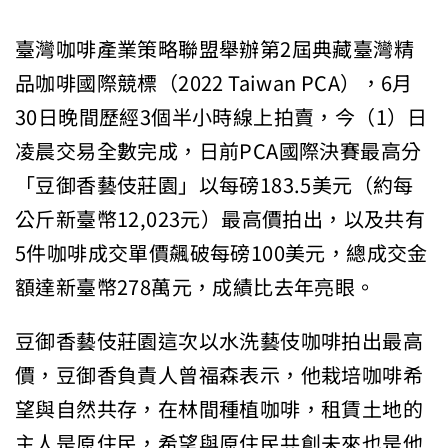
臺灣咖啡產業策略聯盟舉辦第2屆典藏臺灣精
品咖啡國際競標（2022 Taiwan PCA），6月
30日晚間歷經3個半小時線上拍賣，今（1）日
凌晨交易全數完成，日前PCA國際決賽最高分
「豆御香藝伎莊園」以每磅183.5美元（約每
公斤新臺幣12,023元）最高價拍出，以及共有
5件咖啡成交單價飆破每磅100美元，總成交金
額達新臺幣278萬元，成績比去年亮眼。
豆御香藝伎莊園這次以水洗藝伎咖啡拍出最高
價，豆御香負責人曾福森表示，他栽培咖啡希
望與自然共存，在林間種植咖啡，租賃土地的
主人是原住民，希望與原住民共創未來也是他