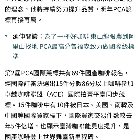
的理念，他將持續努力提升品質，明年PCA競
標再接再厲。
延伸閱讀：
為了一杯好咖啡 東山龍眼農到阿
里山找地 PCA最高分曾福森致力做國際級標
準
第2屆PCA國際競標共有69件國產咖啡報名，
經國際評審決選出15件分數86分以上咖啡參加
卓越咖啡聯盟（ACE）國際拍賣平臺同步競
標。15件咖啡中有10件被日本、美國、南韓及
中國等國際買家標下，國際買家交易件數較去
年5件倍增，也顯示臺灣咖啡能見度提升，是
國產咖啡登上世界舞臺新里程碑。