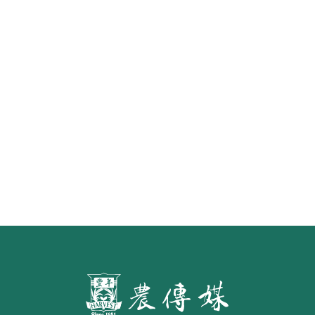
怎樣才算「初榨」橄欖油？ 食藥署
預告橄欖油品名標示草案 預定明年
7月施行
第二屆「臺灣繪果季」國產水果繪
畫比賽開跑 優等得主可獲千元禮券