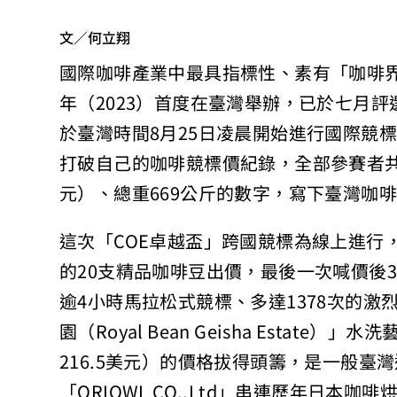
文／何立翔
國際咖啡產業中最具指標性、素有「咖啡界
年（2023）首度在臺灣舉辦，已於七月
於臺灣時間8月25日凌晨開始進行國際競
打破自己的咖啡競標價紀錄，全部參賽者共
元）、總重669公斤的數字，寫下臺灣咖
這次「COE卓越盃」跨國競標為線上進行
的20支精品咖啡豆出價，最後一次喊價後
逾4小時馬拉松式競標、多達1378次的
園（Royal Bean Geisha Estate
216.5美元）的價格拔得頭籌，是一般臺
「ORIOWL CO.,Ltd」串連歷年日本咖