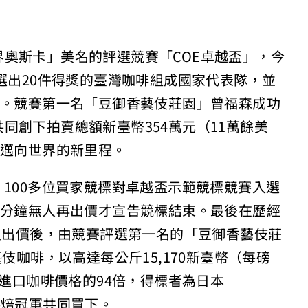
奧斯卡」美名的評選競賽「COE卓越盃」，今
評選出20件得獎的臺灣咖啡組成國家代表隊，並
標。競賽第一名「豆御香藝伎莊園」曾福森成功
同創下拍賣總額新臺幣354萬元（11萬餘美
啡邁向世界的新里程。
，100多位買家競標對卓越盃示範競標競賽入選
3分鐘無人再出價才宣告競標結束。最後在歷經
激烈出價後，由競賽評選第一名的「豆御香藝伎莊
）」水洗藝伎咖啡，以高達每公斤15,170新臺幣（每磅
灣進口咖啡價格的94倍，得標者為日本
啡烘焙冠軍共同買下。