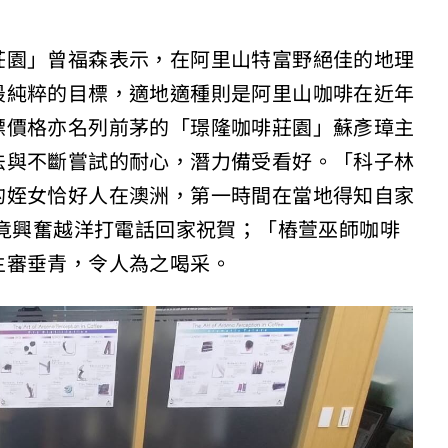
莊園」曾福森表示，在阿里山特富野絕佳的地理
最純粹的目標，適地適種則是阿里山咖啡在近年
標價格亦名列前茅的「璟隆咖啡莊園」蘇彥璋主
法與不斷嘗試的耐心，潛力備受看好。「科子林
的姪女恰好人在澳洲，第一時間在當地得知自家
，竟興奮越洋打電話回家祝賀；「樁萱巫師咖啡
主審垂青，令人為之喝采。