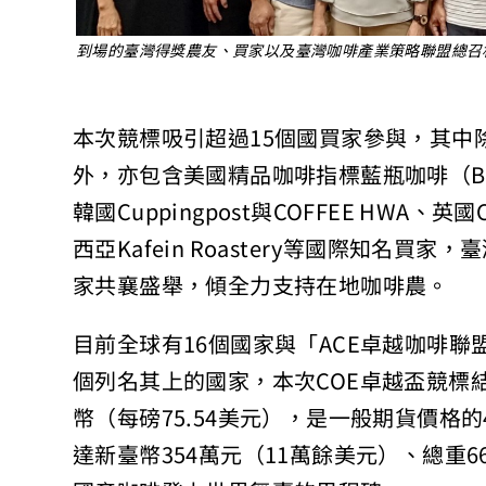
到場的臺灣得獎農友、買家以及臺灣咖啡產業策略聯盟總召
本次競標吸引超過15個國買家參與，其中除日本ORI
外，亦包含美國精品咖啡指標藍瓶咖啡（Blue Bo
韓國Cuppingpost與COFFEE HWA、英國C
西亞Kafein Roastery等國際知名買家，
家共襄盛舉，傾全力支持在地咖啡農。
目前全球有16個國家與「ACE卓越咖啡聯
個列名其上的國家，本次COE卓越盃競標結
幣（每磅75.54美元），是一般期貨價格
達新臺幣354萬元（11萬餘美元）、總重