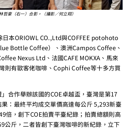
林哲豪（右一）合影。（攝影／何立翔）
OWL CO.,Ltd與COFFEE potohoto
ttle Coffee）、澳洲Campos Coffee、
offee Nexus Ltd、法國CAFE MOKXA、馬來
臺灣則有歐客佬咖啡、Cophi Coffee等十多方買
盟」合作舉辦該國的COE卓越盃，臺灣是第17
果：最終平均成交單價高達每公斤 5,293新臺
的49倍，創下COE拍賣平臺紀錄；拍賣總額則高
669公斤，二者皆創下臺灣咖啡的新紀錄，立下