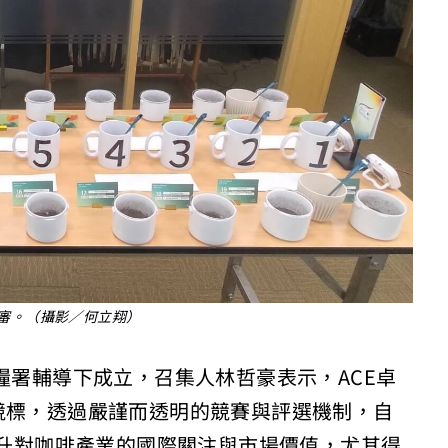
審。（攝影／何立翔）
糧署輔導下成立，召集人林哲豪表示，ACE卓
競標，透過嚴謹而透明的競賽與評選機制，自
國提升對咖啡產業的國際關注與市場價值，尤其得