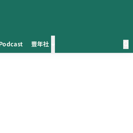
Podcast
豐年社
茶改場輔導低碳生產、碳足跡揭露
「茶毅思」、「日月老茶廠」產品
取得碳標籤
不實謠言致花生跌價 卓榮泰裁示