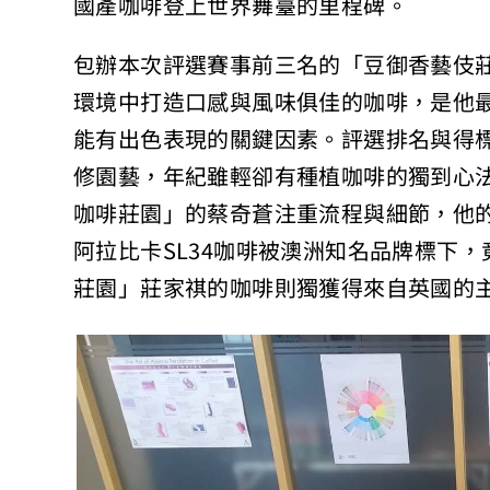
國產咖啡登上世界舞臺的里程碑。
包辦本次評選賽事前三名的「豆御香藝伎
環境中打造口感與風味俱佳的咖啡，是他
能有出色表現的關鍵因素。評選排名與得
修園藝，年紀雖輕卻有種植咖啡的獨到心
咖啡莊園」的蔡奇蒼注重流程與細節，他
阿拉比卡SL34咖啡被澳洲知名品牌標下
莊園」莊家祺的咖啡則獨獲得來自英國的