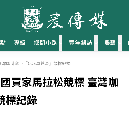
點
專輯
鄉間小路
豐年雜誌
農藝
 臺灣咖啡寫下「COE卓越盃」競標紀錄
5國買家馬拉松競標 臺灣咖
競標紀錄