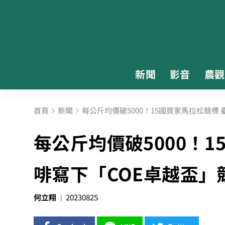
新聞
影音
農觀
首頁
新聞
每公斤均價破5000！15國買家馬拉松競標
每公斤均價破5000！1
啡寫下「COE卓越盃」
何立翔
20230825