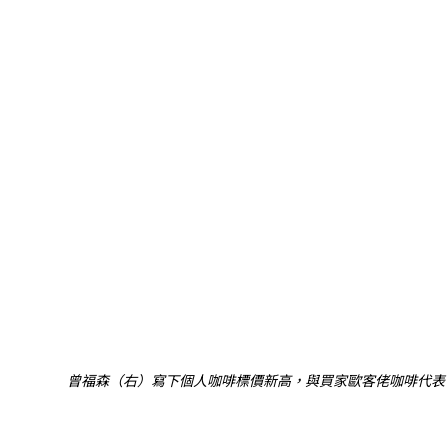
曾福森（右）寫下個人咖啡標價新高，與買家歐客佬咖啡代表