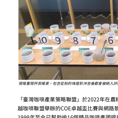
現場重現杯測場景，包含從粉的味道到沖泡後都會被納入評
「臺灣咖啡產業策略聯盟」於2022年在農
越咖啡聯盟舉辦的COE卓越盃比賽與網路
1999年至今已幫助逾16個精品咖啡產