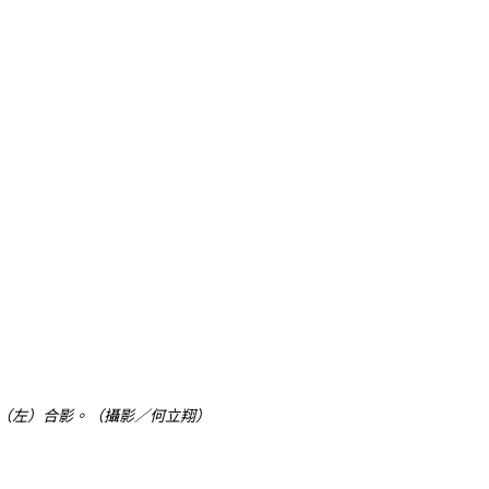
（左）合影。（攝影／何立翔）