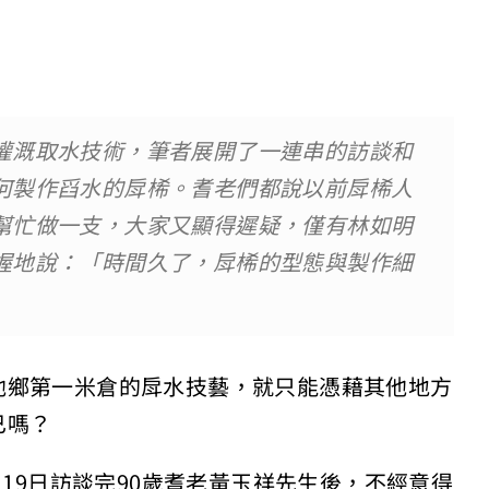
灌溉取水技術，筆者展開了一連串的訪談和
何製作舀水的戽桸。耆老們都說以前戽桸人
幫忙做一支，大家又顯得遲疑，僅有林如明
握地說：「時間久了，戽桸的型態與製作細
池鄉第一米倉的戽水技藝，就只能憑藉其他地方
已嗎？
月19日訪談完90歲耆老黃玉祥先生後，不經意得