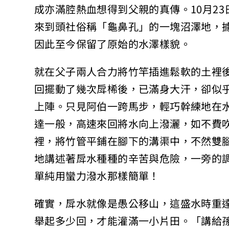
成亦滿腔熱血想得到父親的真傳。10月2
來到頭社俗稱「龜鼻孔」的一塊沼澤地，
因此至今保留了原始的水澤樣貌。
就在父子兩人合力將竹竿插進鬆軟的土裡
回擺動了幾次戽桸後，已滿身大汗，卻似
上陣。只見阿伯一跨馬步，輕巧幹練地在
達一般，高速來回將水向上潑灑，如不費
裡，將竹管平鋪在腳下的溝渠中，不然雙
地講述著戽水種種的辛苦與危險，一旁的
單純用蠻力潑水那樣簡單！
確實，戽水就像是愚公移山，這盛水時重
舉起多少回，才能灌滿一小片田。「講給