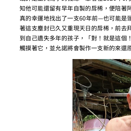
知他可能還留有早年自製的戽桸，便陪著
真的幸運地找出了一支60年前—也可能是
著這支塵封已久又重現天日的戽桸，前去
到自己遺失多年的孩子，「對！就是這個
觸摸著它，並允諾將會製作一支新的來還