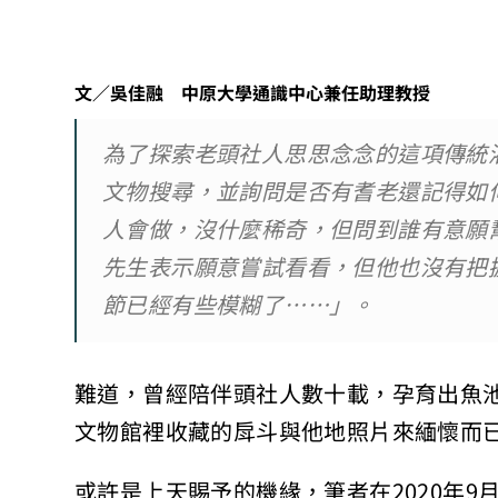
文／吳佳融 中原大學通識中心兼任助理教授
為了探索老頭社人思思念念的這項傳統
文物搜尋，並詢問是否有耆老還記得如
人會做，沒什麼稀奇，但問到誰有意願
先生表示願意嘗試看看，但他也沒有把
節已經有些模糊了……」。
難道，曾經陪伴頭社人數十載，孕育出魚
文物館裡收藏的戽斗與他地照片來緬懷而
或許是上天賜予的機緣，筆者在2020年9