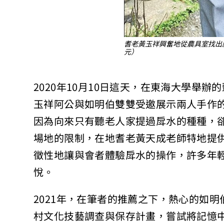
耆老黃玉祥興奮地從農具室找出
元）
2020年10月10日這天，在東海大學舉
玉祥阿公與如明伯雙雙受邀展示兩人手作
因為向來只有聽老人家提過戽水的種種，
場地的限制，在地耆老黃天成老師特地提
徵性地讓與會者體驗戽水的操作，許多年
悅。
2021年，在筆者的推薦之下，熱心的如
村文化技藝調查與保存計畫，嘗試將記憶