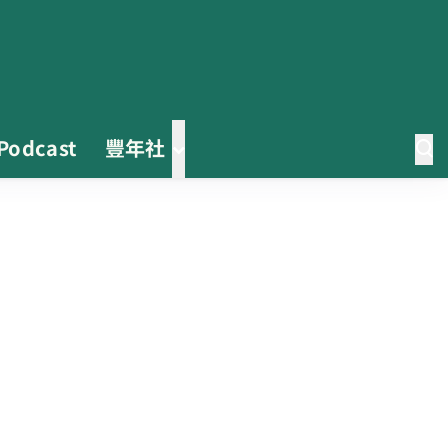
Podcast
豐年社
0608豪雨農損水稻居冠 農糧署協
調溼穀調運2.2萬公噸 公糧收購量
能已恢復
2026臺灣竹博覽會今開幕 六大衛