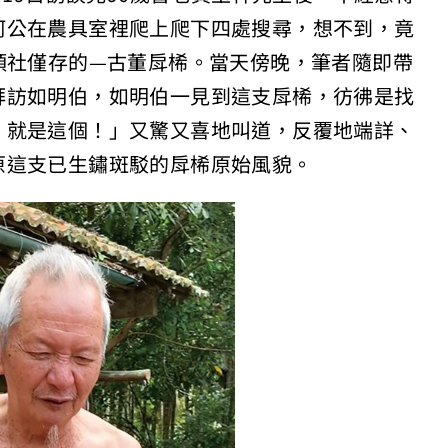
阿公在農具室裡爬上爬下四處搜尋，想不到，竟
頭社僅存的—古董戽桸。當天傍晚，筆者隨即帶
拜訪如明伯，如明伯一見到這支戽桸，彷彿是找
！就是這個！」又驚又喜地叫道，反覆地端詳、
原這支已生鏽斑駁的戽桸原始風貌。