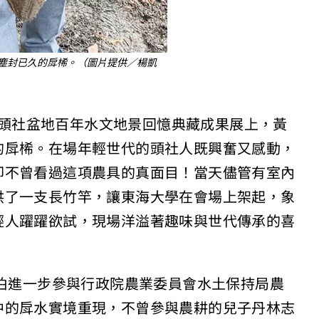
塵封已久的戽桸。（圖片提供／楊凱
辦的頭社盆地百年水文地景回憶典藏成果展上，黃
的戽桸。在場年輕世代的頭社人既興奮又感動，
卻不曾看過這項農具的真面目！當天儘管有室內
供了一支長竹竿，讓東海大學在會場上架起，象
輕人躍躍欲試，現場洋溢著趣味與世代傳承的喜
明伯進一步參與行政院農業委員會水土保持局農
中的戽水實境重現，不曾參與農耕的兒子丹林志