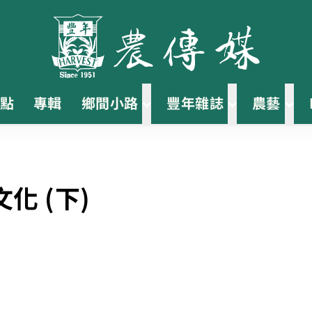
點
專輯
鄉間小路
豐年雜誌
農藝
化 (下)