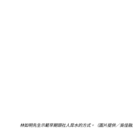
林如明先生示範早期頭社人戽水的方式。（圖片提供／吳佳融