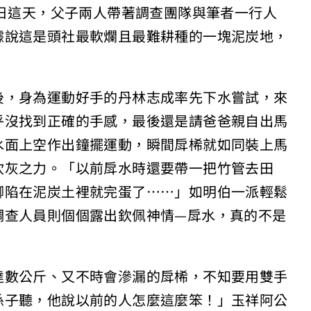
3日這天，父子兩人帶著調查團隊與筆者一行人
據說這是頭社最軟爛且最難耕種的一塊泥炭地，
後，身為運動好手的丹林志成率先下水嘗試，來
乎沒找到正確的手感，最後還是請爸爸親自出馬
水面上空作出鐘擺運動，瞬間戽桸就如同裝上馬
吹灰之力。「以前戽水時還要帶一把竹管去田
腳陷在泥炭土裡就完蛋了……」如明伯一派輕鬆
調查人員則個個露出欽佩神情—戽水，真的不是
達數公斤、又不時會滲漏的戽桸，不知要用雙手
孫子聽，他說以前的人怎麼這麼笨！」玉祥阿公