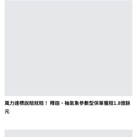
風力達標說賠就賠！ 釋迦、柚氣象參數型保單獲賠1.8億餘
元