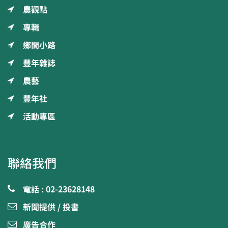
農觀點
專輯
鄉間小路
豐年雜誌
農藝
豐年社
活動專區
聯絡我們
電話 : 02-23628148
新聞提供 / 投書
廣告合作