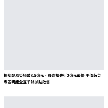
楊柳颱風災損破3.5億元、釋迦損失近2億元最慘 平價蔬菜
專區明起全臺千餘據點啟售