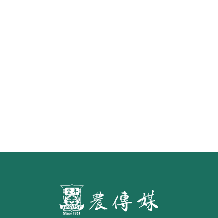
怎樣才算「初榨」橄欖油？ 食藥署
預告橄欖油品名標示草案 預定明年
7月施行
第二屆「臺灣繪果季」國產水果繪
畫比賽開跑 優等得主可獲千元禮券