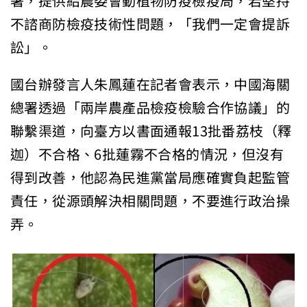
署，提供給農委會動植物防疫檢疫局，若堅持
不諮商防檢疫技術性問題，「我們一定會提訴
訟」。
國台辦發言人朱鳳蓮在記者會表示，中國海關
總署透過「兩岸農產品檢疫檢驗合作協議」的
聯繫渠道，向臺方以書面通報13批番荔枝（釋
迦）不合格、6批蓮霧不合格的情況，但沒有
得到改善，他認為民進黨當局應確實負起監管
責任，從源頭解決相關問題，不要進行政治操
弄。