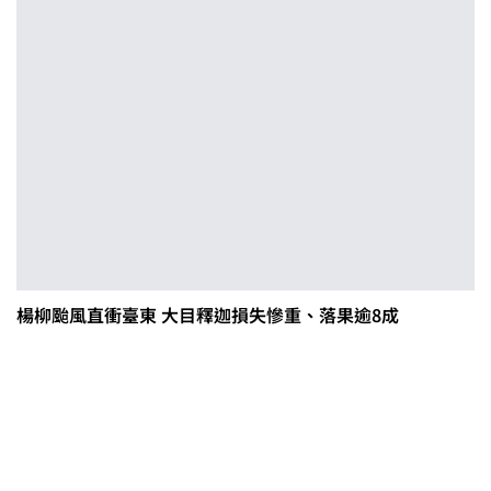
楊柳颱風直衝臺東 大目釋迦損失慘重、落果逾8成