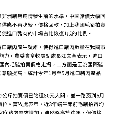
復非洲豬瘟疫情發生前的水準，中國豬價大幅回
肉供應不再吃緊，價格回軟，加上我國毛豬拍賣
促使進口豬肉的市場占比恢復1成的比例。
進口豬肉產生疑慮，使得進口豬肉數量在我國市
占能力，農委會畜牧處副處長江文全表示，進口
為國內毛豬拍賣價格走揚，二方面是因為國際豬
意願提高，統計今年1月至5月進口豬肉產品
每公斤拍賣價已站穩80元大關，並一路漲到6月
價位。畜牧處表示，近3年端午節前毛豬拍賣均
映家庭豬肉需求增加，雖然略高於往年，但價格