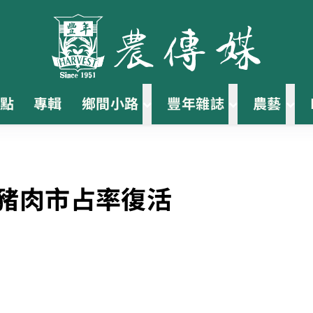
點
專輯
鄉間小路
豐年雜誌
農藝
口豬肉市占率復活