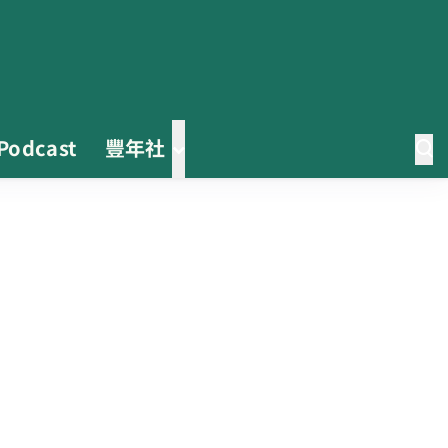
Podcast
豐年社
0608豪雨農損水稻居冠 農糧署協
調溼穀調運2.2萬公噸 公糧收購量
能已恢復
2026臺灣竹博覽會今開幕 六大衛