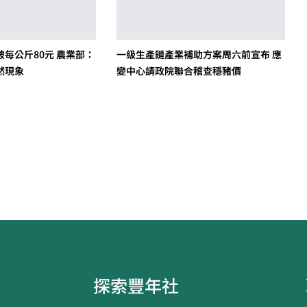
每公斤80元 農業部：
一級生產鏈產業補助方案周六前宣布 應
然現象
變中心請政院聯合稽查穩豬價
探索豐年社