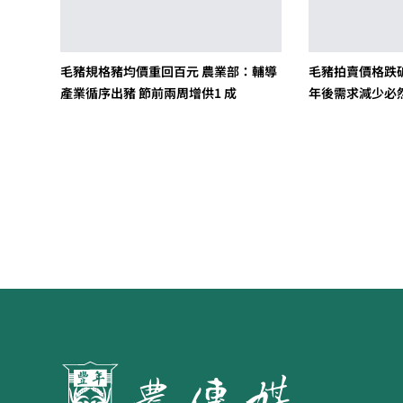
毛豬規格豬均價重回百元 農業部：輔導
毛豬拍賣價格跌破
產業循序出豬 節前兩周增供1 成
年後需求減少必