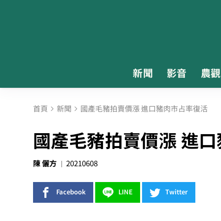
新聞
影音
農觀
首頁
新聞
國產毛豬拍賣價漲 進口豬肉市占率復活
國產毛豬拍賣價漲 進
陳 儷方
20210608
Facebook
LINE
Twitter