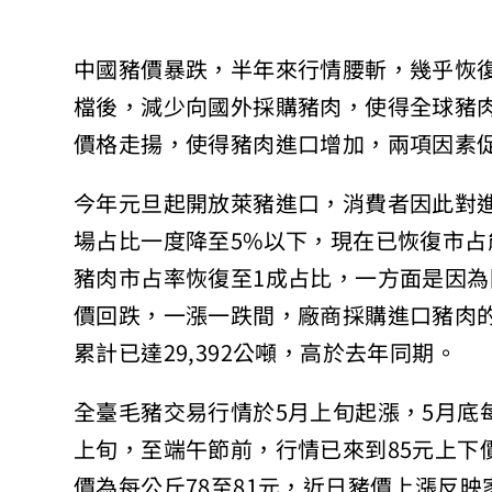
中國豬價暴跌，半年來行情腰斬，幾乎恢
檔後，減少向國外採購豬肉，使得全球豬
價格走揚，使得豬肉進口增加，兩項因素
今年元旦起開放萊豬進口，消費者因此對
場占比一度降至5%以下，現在已恢復市
豬肉市占率恢復至1成占比，一方面是因
價回跌，一漲一跌間，廠商採購進口豬肉的
累計已達29,392公噸，高於去年同期。
全臺毛豬交易行情於5月上旬起漲，5月底
上旬，至端午節前，行情已來到85元上下
價為每公斤78至81元，近日豬價上漲反