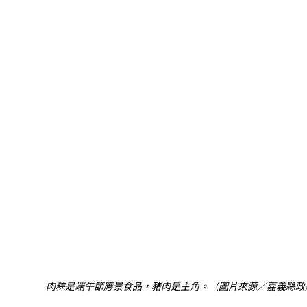
肉粽是端午節應景食品，豬肉是主角。（圖片來源／嘉義縣政