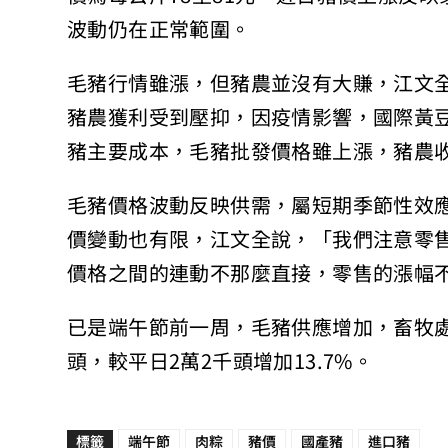
波動仍在正常範圍。
毛豬行情雖漲，但豬農並沒有大賺，江文
豬農獲利受到壓抑，因疫情影響，國際黃
豬主要成本，毛豬批發價格雖上漲，豬農
毛豬價格波動反映供需，屬短期季節性效
價變動也有限，江文全說，「我們注意零
價格之間的連動不那麼直接，零售的漲幅
已是端午節前一周，毛豬供應增加，畜牧處
頭，較平日2萬2千頭增加13.7%。
標籤
端午節
肉粽
豬價
國產豬
進口豬