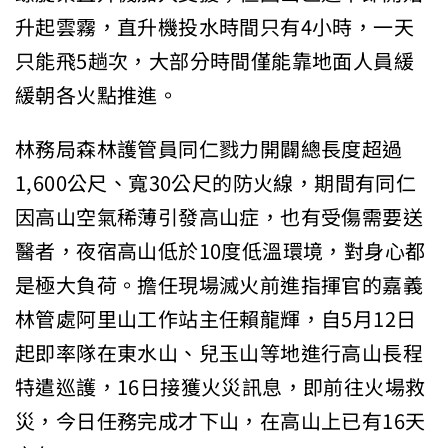
升起雲霧，直升機投水時間只有4小時，一天
只能飛5趟次，大部分時間僅能靠地面人員緩
緩朝各火點推進。
林務局森林護管員同仁戮力開闢總長度超過
1,600公尺、寬30公尺的防火線，期間有同仁
因高山空氣稀薄引發高山症，也有受傷需要送
醫者，夜宿高山低於10度低溫環境，對身心都
是極大負荷。擔任現場滅火前進指揮官的嘉義
林管處阿里山工作站主任賴龍輝，自5月12日
起即率隊在東水山、兒玉山等地進行高山長程
特遣巡護，16日接獲火災訊息，即前往火場救
災，今日任務完成才下山，在高山上已有16天