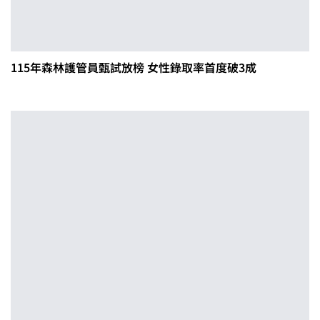
115年森林護管員甄試放榜 女性錄取率首度破3成