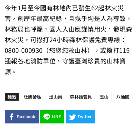
今年1月至今國有林地內已發生62起林火災
害，創歷年最高紀錄，且幾乎均是人為導致。
林務局也呼籲，國人入山應謹慎用火，發現森
林火災，可撥打24小時森林保護免費專線：
0800-000930（您您您救山林），或撥打119
通報各地消防單位，守護臺灣珍貴的山林資
源。
標籤
杜鵑營區
巡山員
森林護管員
玉山
八通關
Facebook
LINE
Twitter