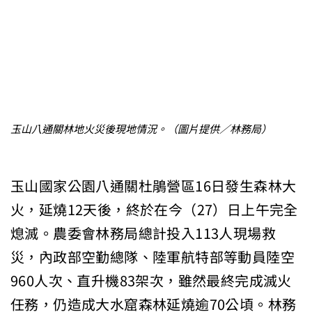
玉山八通關林地火災後現地情況。（圖片提供／林務局）
玉山國家公園八通關杜鵑營區16日發生森林大
火，延燒12天後，終於在今（27）日上午完全
熄滅。農委會林務局總計投入113人現場救
災，內政部空勤總隊、陸軍航特部等動員陸空
960人次、直升機83架次，雖然最終完成滅火
任務，仍造成大水窟森林延燒逾70公頃。林務