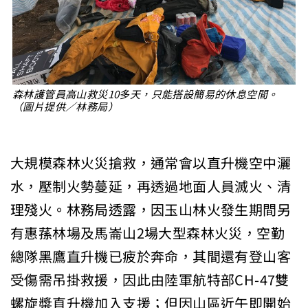
森林護管員高山救災10多天，只能搭設簡易的休息空間。
（圖片提供／林務局）
大規模森林火災搶救，通常會以直升機空中灑
水，壓制火勢蔓延，再透過地面人員滅火、清
理殘火。林務局透露，因玉山林火發生期間另
有惠蓀林場及馬崙山2場大型森林火災，空勤
總隊黑鷹直升機已疲於奔命，其間還有登山客
受傷需吊掛救援，因此由陸軍航特部CH-47雙
螺旋槳直升機加入支援；但因山區近午即開始