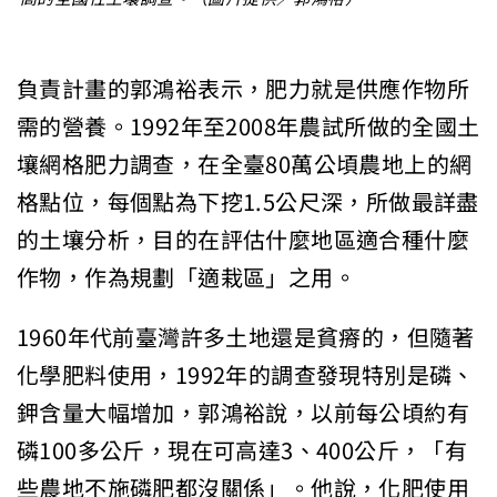
負責計畫的郭鴻裕表示，肥力就是供應作物所
需的營養。1992年至2008年農試所做的全國土
壤網格肥力調查，在全臺80萬公頃農地上的網
格點位，每個點為下挖1.5公尺深，所做最詳盡
的土壤分析，目的在評估什麼地區適合種什麼
作物，作為規劃「適栽區」之用。
1960年代前臺灣許多土地還是貧瘠的，但隨著
化學肥料使用，1992年的調查發現特別是磷、
鉀含量大幅增加，郭鴻裕說，以前每公頃約有
磷100多公斤，現在可高達3、400公斤，「有
些農地不施磷肥都沒關係」。他說，化肥使用