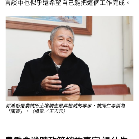
言談中也似乎還希望自己能把這個工作完成。
郭鴻裕是農試所土壤調查最具權威的專家，被同仁尊稱為
「國寶」。（攝影／王志元）