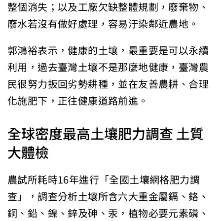
整個消失；以及工廠欠缺整體規劃，廢棄物、
廢水若沒有做好處理，容易汙染鄰近農地。
郭鴻裕表示，健康的土壤，最重要是可以永續
利用，過去臺灣土壤不是那麼地健康，臺灣農
民很努力扳回劣勢耕種，並在友善農耕、合理
化施肥下，正往健康道路前進。
全球密度最高土壤肥力調查 土質
大體檢
農試所耗時16年進行「全國土壤網格肥力調
查」，調查分析土壤所含六大重金屬鎘、鉻、
銅、鉛、鎳、鋅及砷、汞，植物必要元素磷、