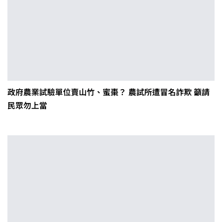
政府農業試驗單位賣山竹、蜜棗？ 農試所遭冒名詐欺 籲請
民眾勿上當