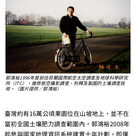
郭鴻裕1996年曾前往荷蘭國際航空太空調查及地球科學研究
所（ITC），進修航空攝影調查、判釋及製圖的土壤調查技
術。（圖片提供／郭鴻裕）
臺灣約有16萬公頃果園位在山坡地上，並不在
當初全國土壤肥力調查範圍內，郭鴻裕2008年
起參與國家地理資訊系統建置十年計劃，即運