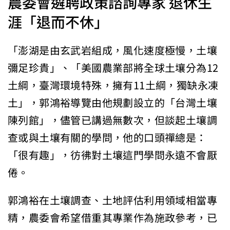
農委會遴聘政策諮詢專家 退休生
涯「退而不休」
「澎湖是由玄武岩組成，風化速度極慢，土壤
彌足珍貴」、「美國農業部將全球土壤分為12
土綱，臺灣環境特殊，擁有11土綱，獨缺永凍
土」，郭鴻裕導覽由他規劃設立的「台灣土壤
陳列館」，儘管已講過無數次，但談起土壤調
查或與土壤有關的學問，他的口頭禪總是：
「很有趣」，彷彿對土壤這門學問永遠不會厭
倦。
郭鴻裕在土壤調查、土地評估利用領域相當專
精，農委會希望借重其專業作為施政參考，已