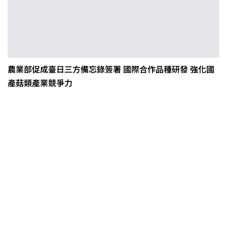
農業部促成臺日三方備忘錄簽署 國際合作品種研發 強化國
產菇類產業競爭力
茶改場輔導低碳生產、碳足跡揭露
「茶毅思」、「日月老茶廠」產品
取得碳標籤