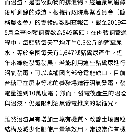
而沼渣，是畜牧動物的排泄物，經過厭氧醱酵
後所剩餘的殘渣。根據行政院農業委員會（簡
稱農委會）的養豬頭數調查報告，截至2019年
5月全臺肉豬飼養數為549萬頭，在肉豬飼養過
程中，每頭豬每天平均產生0.3公斤的豬糞尿
水，等於全國每天有1,647噸豬糞尿產生。近
年來綠能發電發展，若能利用這些豬糞尿進行
沼氣發電，可以填補國內部分電能缺口。目前
台糖已在屏東等地的養豬場進行沼氣發電，發
電量達到10萬度電；然而，發電後產生的沼渣
與沼液，仍是限制沼氣發電推廣的緊箍咒。
雖然沼渣具有增加土壤有機質、改善土壤團粒
結構及減少化肥使用量等效用，常被當作有機