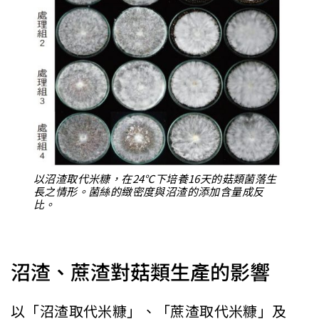
以沼渣取代米糠，在24℃下培養16天的菇類菌落生
長之情形。菌絲的緻密度與沼渣的添加含量成反
比。
沼渣、蔗渣對菇類生產的影響
以「沼渣取代米糠」、「蔗渣取代米糠」及