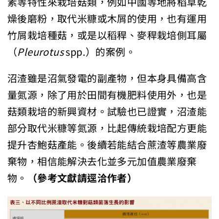
素等特性來栽培菇類，例如中國等地將稻草乾
燥後磨粉，取代米糠或木屑的使用，也有運用
竹屑栽培種菇，或是以稻稈、麥稈栽培側耳屬
（
Pleurotus
spp.）的案例。
沼渣雖是沼氣發電的副產物，但本身具備高含
量氮源，除了用於田間有機肥料使用外，也是
菇類栽培的新興資材。試驗也已證實，沼渣能
部分取代米糠等氮源，比起傳統栽培配方更能
提升杏鮑菇產能。後續若能結合蔗渣等農業廢
棄物，相信能解決去化並多元加值農業廢棄
物。
（參考文獻請逕洽作者）