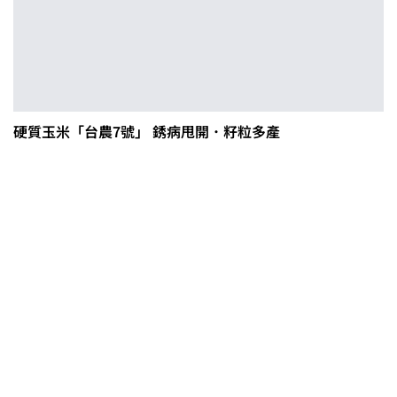
硬質玉米「台農7號」 銹病甩開．籽粒多產
0608豪雨農損水稻居冠 農糧署協調
溼穀調運2.2萬公噸 公糧收購量能已
恢復