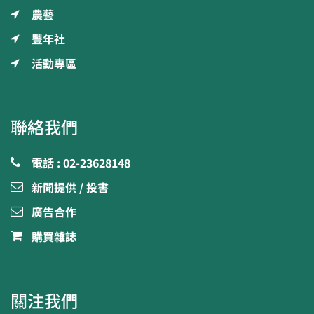
農藝
豐年社
活動專區
聯絡我們
電話 : 02-23628148
新聞提供 / 投書
廣告合作
購買雜誌
關注我們