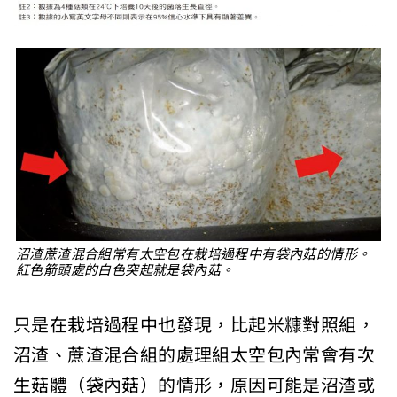
沼渣蔗渣混合組常有太空包在栽培過程中有袋內菇的情形。
紅色箭頭處的白色突起就是袋內菇。
只是在栽培過程中也發現，比起米糠對照組，
沼渣、蔗渣混合組的處理組太空包內常會有次
生菇體（袋內菇）的情形，原因可能是沼渣或