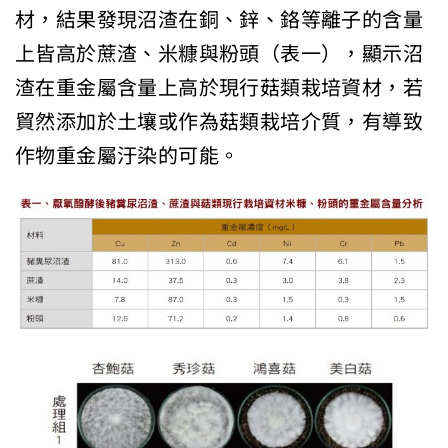
材，結果發現沼渣在銅、鋅、鉻等離子的含量
上皆高於蔗渣、米糠與粉頭（表一），顯示沼
渣在重金屬含量上高於現行菇類栽培資材，若
貿然添加於土壤或作為菇類栽培介質，有導致
作物重金屬汙染的可能。