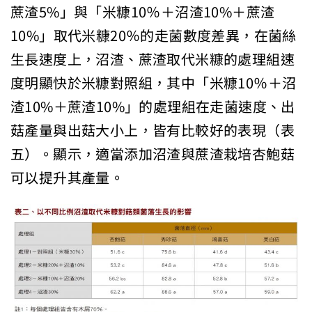
蔗渣5%」與「米糠10％＋沼渣10%＋蔗渣
10%」取代米糠20％的走菌數度差異，在菌絲
生長速度上，沼渣、蔗渣取代米糠的處理組速
度明顯快於米糠對照組，其中「米糠10％＋沼
渣10%＋蔗渣10%」的處理組在走菌速度、出
菇產量與出菇大小上，皆有比較好的表現（表
五）。顯示，適當添加沼渣與蔗渣栽培杏鮑菇
可以提升其產量。