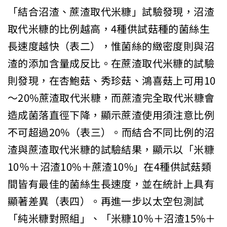
「結合沼渣、蔗渣取代米糠」試驗發現，沼渣
取代米糠的比例越高，4種供試菇種的菌絲生
長速度越快（表二），惟菌絲的緻密度則與沼
渣的添加含量成反比。在蔗渣取代米糠的試驗
則發現，在杏鮑菇、秀珍菇、鴻喜菇上可用10
～20%蔗渣取代米糠，而蔗渣完全取代米糠會
造成菌落直徑下降，顯示蔗渣使用須注意比例
不可超過20%（表三）。而結合不同比例的沼
渣與蔗渣取代米糠的試驗結果，顯示以「米糠
10％＋沼渣10%＋蔗渣10%」在4種供試菇類
間皆有最佳的菌絲生長速度，並在統計上具有
顯著差異（表四）。再進一步以太空包測試
「純米糠對照組」、「米糠10％＋沼渣15%＋