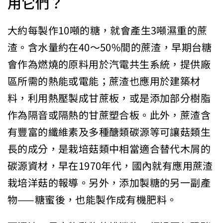
用它們？
大約每製作10噸的糖，就會產生3噸濕重的蔗
渣。含水量約在40～50%間的蔗渣，早期台糖
會作為燃燒的原料用於汽電共生系統，提供廠
區所需的熱能或電能；蔗渣也應用於建築材
料，利用熱壓製成甘蔗板，或是添加部分樹脂
作為隔音或隔熱的甘蔗塑合板。此外，蔗渣含
有豐富的纖維素及多種醣類碳源等可讓菇類生
長的成分，是栽培菇類中相當適合替代木屑的
碳源資材，早在1970年代，國內就有應用蔗渣
栽培洋菇的報導。另外，添加製糖的另一副產
物——糖蜜後，也能製作成有機肥料。