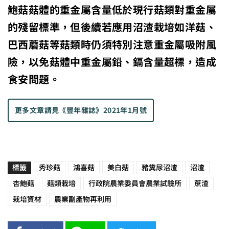
鮑菇菇體的重金屬含量低於現行菇類對重金屬
的殘留標準，但後續若應用沼渣栽培如洋菇、
巴西蘑菇等菇類時仍須特別注意重金屬吸附風
險，以免菇體中重金屬鉛、鎘含量超標，造成
食安問題。
更多文章請見
《豐年雜誌》2021年1月號
標籤
秀珍菇
鴻喜菇
美白菇
豬糞尿沼渣
沼渣
杏鮑菇
菇類栽培
行政院農業委員會農業試驗所
蔗渣
栽培資材
農業副產物再利用