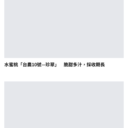
水蜜桃「台農10號—珍翠」 脆甜多汁，採收期長