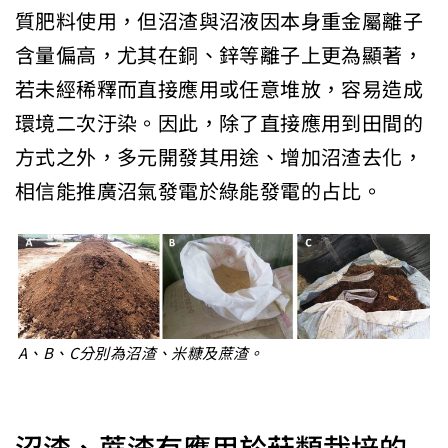
質肥料使用，但沼渣與沼液因本身重金屬離子
含量偏高，尤其在銅、鋅等離子上更為顯著，
若未經稀釋而直接應用或任意堆放，容易造成
環境二次汙染。因此，除了直接應用到田間的
方式之外，多元開發其用途、增加沼渣去化，
相信能推廣沼氣發電於綠能發電的占比。
A、B、C分別為沼渣、米糠及蔗渣。