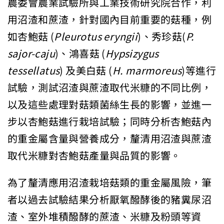
農委會農業試驗所與工業技術研究院合作，利
用沼渣和蔗渣，針對國內目前重要的菇種，例
如杏鮑菇 (
Pleurotus eryngii
)、秀珍菇(
P.
sajor-caju
)、鴻喜菇 (
Hypsizygus
tessellatus
) 及美白菇 (
H. marmoreus
)等進行
試驗，測試沼渣與蔗渣取代米糠的不同比例，
以及這些處理對菇類菌絲生長的影響，並進一
步以杏鮑菇進行栽培試驗；同時分析杏鮑菇內
的重金屬含量與營養成分，釐清用沼渣與蔗渣
取代米糠對杏鮑菇產量與品質的影響。
為了釐清應用沼渣栽培菇類的重金屬風險，筆
者以過去試驗結果分析厭氧醱酵後的豬糞尿沼
渣、室外堆積醱酵的蔗渣、米糠及粉頭等資