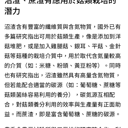
沼渣、蔗渣有應用於菇類栽培的
潛力
沼渣含有豐富的纖維質與含氮物質，國外已有
多篇研究指出可用於菇類生產，像是添加到洋
菇堆肥，或是加入雞腿菇、銀耳、平菇、金針
菇等菇種的栽培介質中，用於取代含氮量較高
的介質（如：米糠、粉頭、黃豆粉等）。同時
也有研究指出，沼渣雖然具有高量含氮物質，
但若能配合適當的碳源（如：葡萄糖、蔗糖等
菇類菌絲容易利用的養分），碳氮源互相配
合，對菇類養分利用的效率與生產量有正面助
益。而蔗渣，即是富含葡萄糖、蔗糖的碳源。