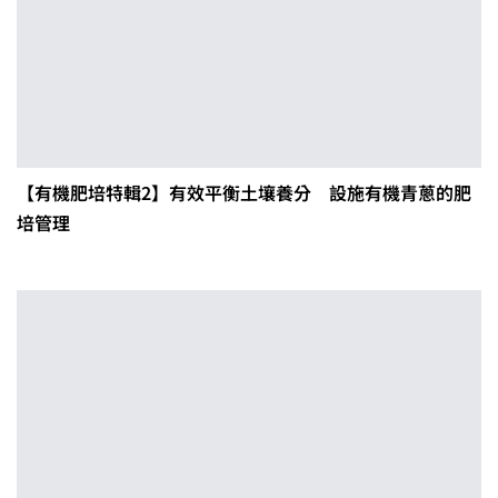
【有機肥培特輯2】有效平衡土壤養分 設施有機青蔥的肥
培管理