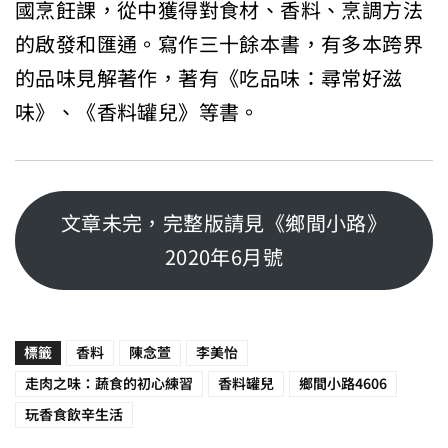
國烹飪課，從中獲得對食材、香料、烹調方法
的啟發和匯通。寫作三十餘本書，有多本跨界
的品味見解著作，著有《吃品味：尋常好滋
味》、《香料罐兒》等書。
文章未完，完整版請見《鄉間小路》
2020年6月號
標籤
香料
陳念萱
李美怡
走肉之味：蔬食的初心練習
香料罐兒
鄉間小路4606
玩香食飲辛生活