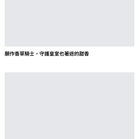
願作香草騎士，守護皇室也著迷的甜香