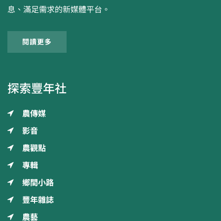
息、滿足需求的新媒體平台。
閱讀更多
探索豐年社
農傳媒
影音
農觀點
專輯
鄉間小路
豐年雜誌
農藝