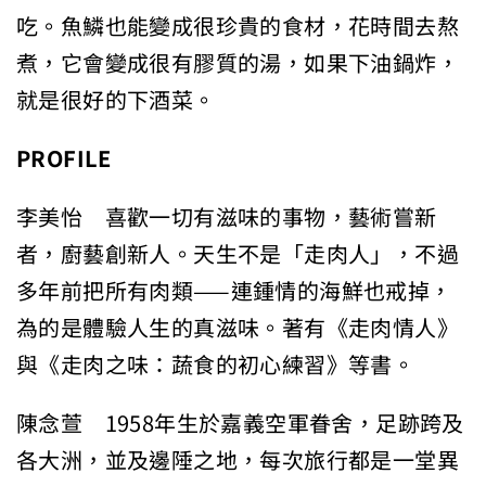
吃。魚鱗也能變成很珍貴的食材，花時間去熬
煮，它會變成很有膠質的湯，如果下油鍋炸，
就是很好的下酒菜。
PROFILE
李美怡 喜歡一切有滋味的事物，藝術嘗新
者，廚藝創新人。天生不是「走肉人」，不過
多年前把所有肉類——連鍾情的海鮮也戒掉，
為的是體驗人生的真滋味。著有《走肉情人》
與《走肉之味：蔬食的初心練習》等書。
陳念萱 1958年生於嘉義空軍眷舍，足跡跨及
各大洲，並及邊陲之地，每次旅行都是一堂異