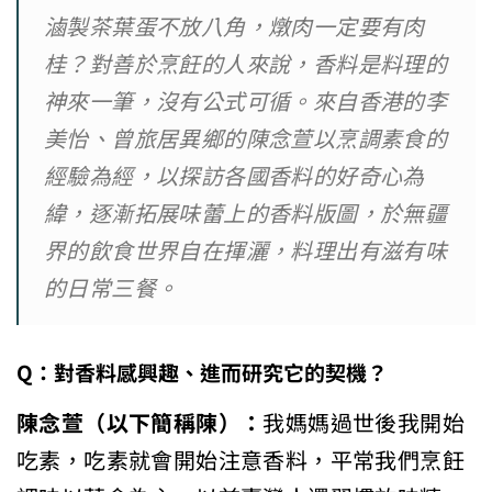
滷製茶葉蛋不放八角，燉肉一定要有肉
桂？對善於烹飪的人來說，香料是料理的
神來一筆，沒有公式可循。來自香港的李
美怡、曾旅居異鄉的陳念萱以烹調素食的
經驗為經，以探訪各國香料的好奇心為
緯，逐漸拓展味蕾上的香料版圖，於無疆
界的飲食世界自在揮灑，料理出有滋有味
的日常三餐。
Q：
對香料感興趣、進而研究它的契機？
陳念萱（以下簡稱陳）：
我媽媽過世後我開始
吃素，吃素就會開始注意香料，平常我們烹飪