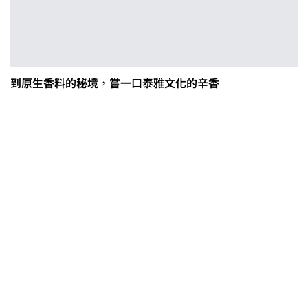
到原生香料的秘境，嘗一口泰雅文化的辛香
茶改場輔導低碳生產、碳足跡揭露
「茶毅思」、「日月老茶廠」產品
取得碳標籤