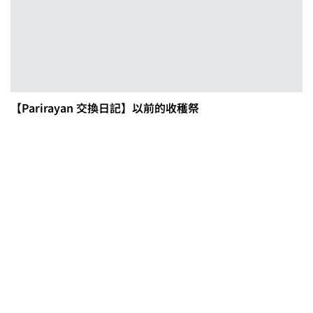
【Parirayan 交換日記】以前的收穫祭
0608豪雨農損水稻居冠 農糧署協調
溼穀調運2.2萬公噸 公糧收購量能已
恢復