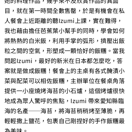
她的料理作品，幾乎來不及欣賞作品的真面
目，就在第一時間全數售罄，於是有機會在私
人餐會上近距離的聽Izumi上課，實在難得，
我也藉由擔任芭蕉葉小幫手的同時，學會如何
將熱熱的白米飯，利用手掌的弧形，擠壓出飯
粒之間的空氣，形塑成一顆恰好的飯糰。當我
問起Izumi，最好的新米在日本都怎麼吃，答
案就是做成飯糰！餐會上的主桌有各式醃漬小
菜與配菜可以相佐飯糰，主辦單位在餐桌角落
提供一小座燒烤海苔的小石爐，這個烤爐很快
地成為眾人驚呼的焦點，Izumi 帶來愛知縣臨
海的名產──海苔，將海苔稍稍烤至薄脆，再
輕輕撒上鹽花，包裹自己剛捏好的手作飯糰最
為美味。