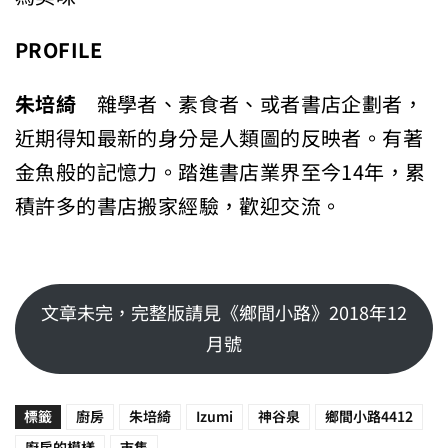
PROFILE
朱培綺
雜學者、素食者、或者書店企劃者，
近期得知最新的身分是人類圖的反映者。有著
金魚般的記憶力。踏進書店業界至今14年，累
積許多的書店搬家經驗，歡迎交流。
文章未完，完整版請見《鄉間小路》2018年12
月號
標籤
廚房
朱培綺
Izumi
神谷泉
鄉間小路4412