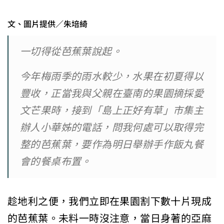
文、圖片提供／朱培綺
一切得從芭蕉葉說起。
今年梅雨季的雨水較少，水果在初夏得以
豐收，正當我與父親在臺南的果園摘採愛
文芒果時，接到「島上正好有草」市集主
辦人小華姊的電話，問我何處可以取得完
整的芭蕉葉，要作為明日舉辦手作飯丸餐
會的餐桌布置。
趁地利之便，我們立即在果園割下數十片現成
的芭蕉葉。未料一時沒注意，當日身著的亞麻