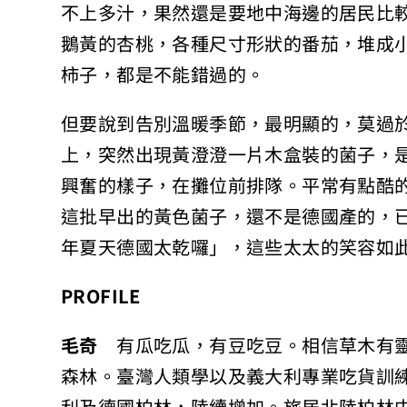
不上多汁，果然還是要地中海邊的居民比
鵝黃的杏桃，各種尺寸形狀的番茄，堆成
柿子，都是不能錯過的。
但要說到告別溫暖季節，最明顯的，莫過
上，突然出現黃澄澄一片木盒裝的菌子，
興奮的樣子，在攤位前排隊。平常有點酷
這批早出的黃色菌子，還不是德國產的，
年夏天德國太乾囉」，這些太太的笑容如
PROFILE
毛奇
有瓜吃瓜，有豆吃豆。相信草木有靈
森林。臺灣人類學以及義大利專業吃貨訓