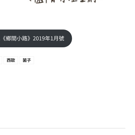
《鄉間小路》2019年1月號
西歐
菌子