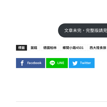
文章未完，完整版請見
標籤
菌菇
德國柏林
鄉間小路4501
西大陸食旅
Facebook
LINE
Twitter