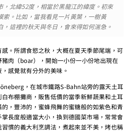
市，北緯52度，相當於黑龍江的緯度。初來
摸索。比如，當我看見一片黃葉，一樹黃
白，這裡的秋天與冬日，會來得如何湍急。
有感。所謂食慾之秋，大概在夏天季節尾端，可
豬肉（boar），開始一小份一小份地出現在
液，感覺就有分外的美味。
eberg，在城市鐵路S-Bahn站旁的露天土耳
列白布棚攤商，販售低價的當季新鮮蔬果和土耳
滿的，豐沛的，蜜蜂飛舞的蜜糖般的如紫色和青
手掌長度般適當大小，換到德國菜市場，常常會
我習慣的義大利烹調法，煮起來並不美，烤也稱