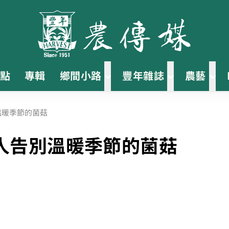
點
專輯
鄉間小路
豐年雜誌
農藝
溫暖季節的菌菇
人告別溫暖季節的菌菇