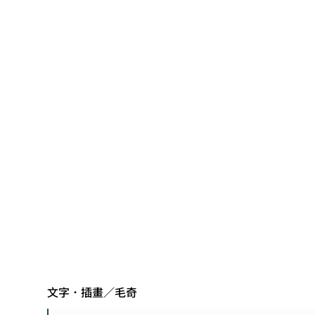
文字．插畫／毛奇