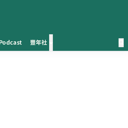
Podcast
豐年社
0608豪雨農損水稻居冠 農糧署協
調溼穀調運2.2萬公噸 公糧收購量
能已恢復
2026臺灣竹博覽會今開幕 六大衛