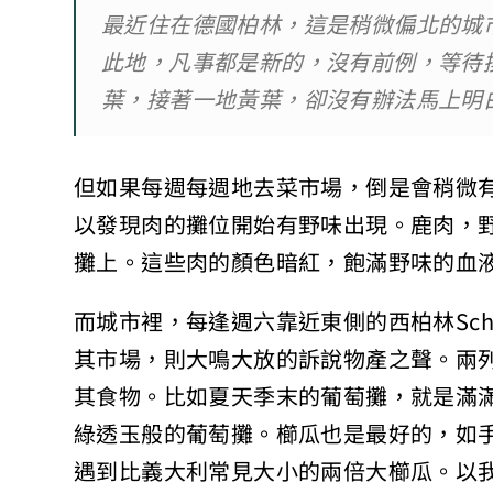
最近住在德國柏林，這是稍微偏北的城
此地，凡事都是新的，沒有前例，等待
葉，接著一地黃葉，卻沒有辦法馬上明
但如果每週每週地去菜市場，倒是會稍微
以發現肉的攤位開始有野味出現。鹿肉，野
攤上。這些肉的顏色暗紅，飽滿野味的血
而城市裡，每逢週六靠近東側的西柏林Schön
其市場，則大鳴大放的訴說物產之聲。兩
其食物。比如夏天季末的葡萄攤，就是滿
綠透玉般的葡萄攤。櫛瓜也是最好的，如
遇到比義大利常見大小的兩倍大櫛瓜。以