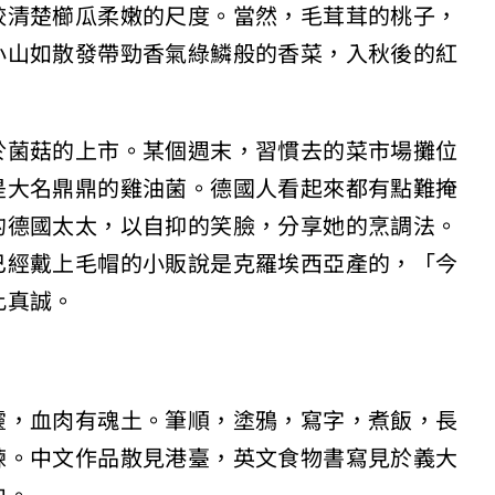
較清楚櫛瓜柔嫩的尺度。當然，毛茸茸的桃子，
小山如散發帶勁香氣綠鱗般的香菜，入秋後的紅
於菌菇的上市。某個週末，習慣去的菜市場攤位
是大名鼎鼎的雞油菌。德國人看起來都有點難掩
的德國太太，以自抑的笑臉，分享她的烹調法。
已經戴上毛帽的小販說是克羅埃西亞產的，「今
此真誠。
，血肉有魂土。筆順，塗鴉，寫字，煮飯，長
練。中文作品散見港臺，英文食物書寫見於義大