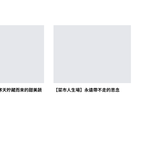
寒天貯藏而來的甜美蔬
【菜市人生場】永遠帶不走的思念