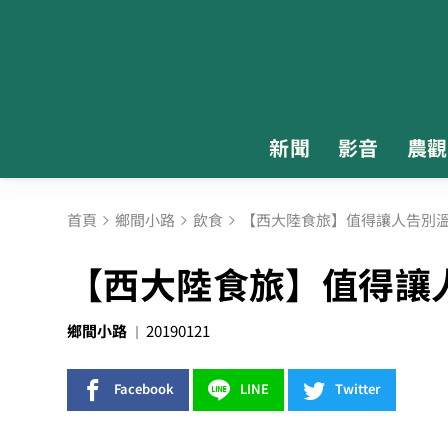
新聞
影音
農觀
首頁
鄉間小路
飲食
【西大陸食旅】值得讓人告別
【西大陸食旅】值得讓
鄉間小路
20190121
Facebook
LINE
Twitter