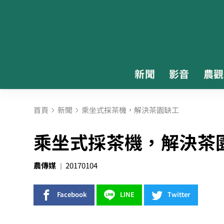
新聞
影音
農觀
首頁
新聞
乘坐式採茶機，解決茶園缺工
乘坐式採茶機，解決茶
農傳媒
20170104
Facebook
LINE
Twitter