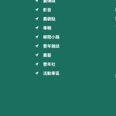
農傳媒
影音
農觀點
專輯
鄉間小路
豐年雜誌
農藝
豐年社
活動專區