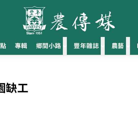
點
專輯
鄉間小路
豐年雜誌
農藝
園缺工