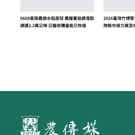
0608豪雨農損水稻居冠 農糧署協調溼穀
2026臺灣竹博
調運2.2萬公噸 公糧收購量能已恢復
跨縣市接力展至