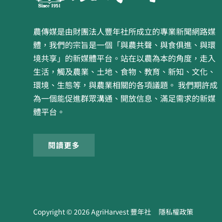
農傳媒是由財團法人豐年社所成立的專業新聞網路媒
體，我們的宗旨是一個「與農共聲、與食俱進、與環
境共享」的新媒體平台。站在以農為本的角度，走入
生活，觸及農業、土地、食物、教育、新知、文化、
環境、生態等，與農業相關的各項議題。 我們期許成
為一個能促進群眾溝通、開放信息、滿足需求的新媒
體平台。
閱讀更多
Copyright ©
2026
AgriHarvest 豐年社
隱私權政策