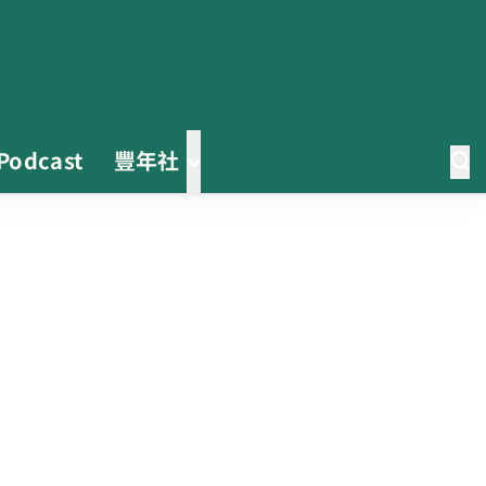
Podcast
豐年社
0608豪雨農損水稻居冠 農糧署協
調溼穀調運2.2萬公噸 公糧收購量
能已恢復
2026臺灣竹博覽會今開幕 六大衛