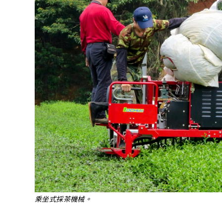
乘坐式採茶機械。