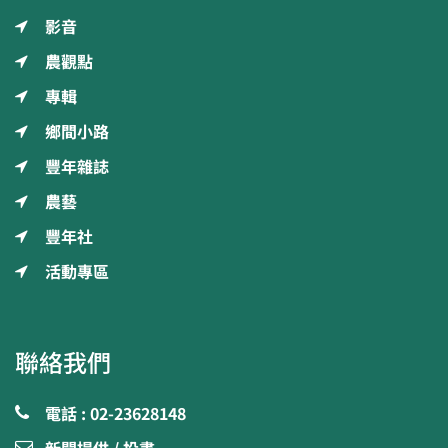
影音
農觀點
專輯
鄉間小路
豐年雜誌
農藝
豐年社
活動專區
聯絡我們
電話 : 02-23628148