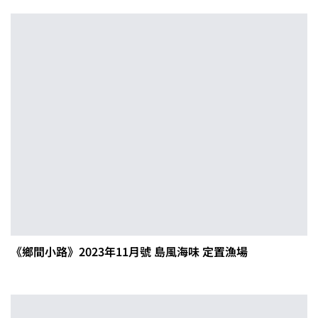
《鄉間小路》2023年11月號 島風海味 定置漁場