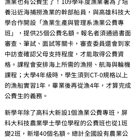
漁業也有公費生了！109學年度漁業署為了培
養沿近海捕撈漁業的幹部船員，與高雄科技大
學合作開設「漁業生產與管理系漁業公費專
班」，提供25個公費名額。報名者須通過書面
審查、筆試、面試等關卡，審查委員還會到家
中訪查確認父母支持程度，才能取得公費資
格。課程會安排海上所需的漁撈、航海與輪機
課程；大學4年級時，學生須到CT-0規格以上
的漁船實習1年，畢業後再從漁4年，才算完成
公費生的義務。
新學年除了高科大新設1個漁業公費專班，屏
科大科技農業學士學位學程的公費班也從1班
變2班，新增40個名額。總計全國設有農業公