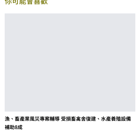
你可能會喜歡
漁、畜產業風災專案輔導 受損畜禽舍復建、水產養殖設備
補助8成