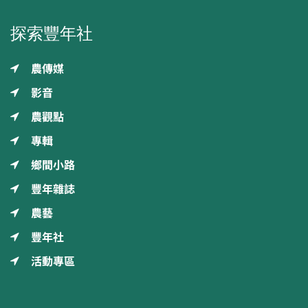
探索豐年社
農傳媒
影音
農觀點
專輯
鄉間小路
豐年雜誌
農藝
豐年社
活動專區