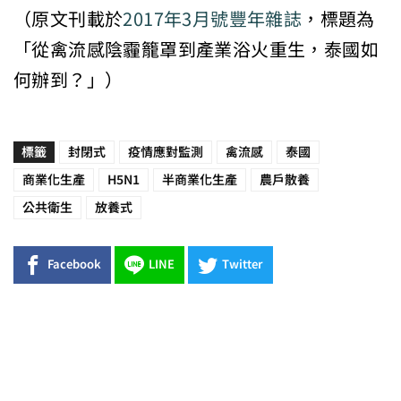
（原文刊載於
2017年3月號豐年雜誌
，標題為
「從禽流感陰霾籠罩到產業浴火重生，泰國如
何辦到？」）
標籤
封閉式
疫情應對監測
禽流感
泰國
商業化生產
H5N1
半商業化生產
農戶散養
公共衛生
放養式
Facebook
LINE
Twitter