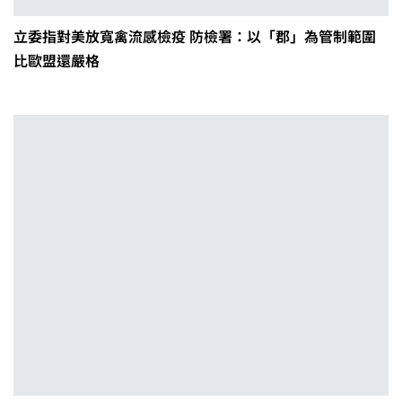
立委指對美放寬禽流感檢疫 防檢署：以「郡」為管制範圍
比歐盟還嚴格