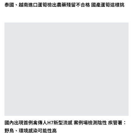
泰國、越南進口蘆筍檢出農藥殘留不合格 國產蘆筍這樣挑
國內出現首例禽傳人H7新型流感 案例場檢測陰性 疾管署：
野鳥、環境感染可能性高