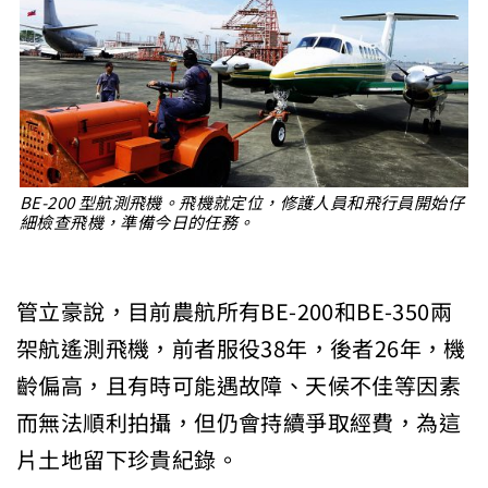
BE-200 型航測飛機。飛機就定位，修護人員和飛行員開始仔
細檢查飛機，準備今日的任務。
管立豪說，目前農航所有BE-200和BE-350兩
架航遙測飛機，前者服役38年，後者26年，機
齡偏高，且有時可能遇故障、天候不佳等因素
而無法順利拍攝，但仍會持續爭取經費，為這
片土地留下珍貴紀錄。