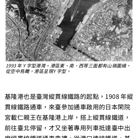
1993 年 Y 字型港灣。港區東、南、西等三面都有山嶺圍繞，
從空中鳥瞰，港區呈現Y 字型。
基隆港也是臺灣縱貫線鐵路的起點，1908 年縱
貫線鐵路通車，來臺參加通車啟用的日本閑院
宮載仁親王在基隆港上岸，搭上縱貫線鐵道，
前往臺北停留，才又坐著專用列車抵達臺中出