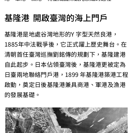
基隆港 開啟臺灣的海上門戶
基隆港是地處谷灣地形的Y 字型天然良港，
1885年中法戰爭後，它正式躍上歷史舞台。在
清朝首任臺灣巡撫劉銘傳的規劃下，基隆建港
自此起步。日本佔領臺灣後，基隆港更被定為
日臺兩地聯絡門戶港，1899 年基隆港築港工程
啟動，奠定日後基隆港兼具商港、軍港及漁港
的發展基礎。