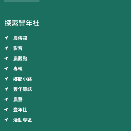
探索豐年社
農傳媒
影音
農觀點
專輯
鄉間小路
豐年雜誌
農藝
豐年社
活動專區