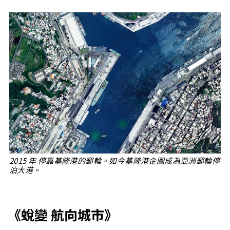
2015 年 停靠基隆港的郵輪。如今基隆港企圖成為亞洲郵輪停
泊大港。
《蛻變 航向城市》