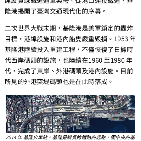
席縱貫線鐵道通車典禮。從港口連接鐵道，基
隆港揭開了臺灣交通現代化的序幕。
二次世界大戰末期，基隆港是美軍鎖定的轟炸
目標，港埠設施和港內船隻嚴重毀損。1953 年
基隆港陸續投入重建工程，不僅恢復了日據時
代西岸碼頭的設施，也陸續在1960 至1980 年
代，完成了東岸、外港碼頭及港內設施。目前
所見的外港突堤碼頭也是在此時落成。
2014 年 基隆火車站。基隆是縱貫線鐵路的起點，圖中央的基