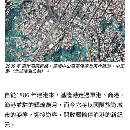
2009 年 東岸高架道路。連接中山高基隆端及東岸碼頭、中正
路（北部濱海公路）。
自從1886 年建港來，基隆港走過軍港、商港、
漁港並駐的輝煌歲月，而今它將以國際旅遊城
市的姿態，迎接遊客，開啟郵輪停泊港的新紀
元。