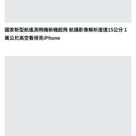
國家新型航遙測飛機新機起飛 航攝影像解析度達15公分 1
萬公尺高空看得見iPhone