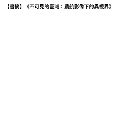
【書摘】《不可見的臺灣：農航影像下的異視界》
0608豪雨農損水稻居冠 農糧署協調
溼穀調運2.2萬公噸 公糧收購量能已
恢復
2026臺灣竹博覽會今開幕 六大衛星
展區跨縣市接力展至9月