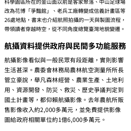
科學園區所在的金山面以前是客家聚落、中山足球場
改為花博「爭豔館」、老兵工廠轉變成信義計畫區等
26處地點，書末也介紹航照拍攝的一天與製圖流程，
帶領讀者穿越時空，從不同角度總覽臺灣地貌變遷。
航攝資料提供政府與民間多功能服務
航攝影像看似與一般民眾有段距離，實則影響
生活甚深。農委會林務局農林航空測量所所長
管立豪說，舉凡森林經營、農業生產、土地利
用、資源開發、防災、救災、歷史爭議判定到
國土計畫等，都仰賴航攝影像。去年農航所販
售影像收入約2,000多萬元，並免費提供影像
圖給政府相關單位約1億6,000多萬元。