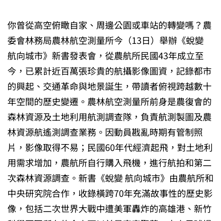
你曾從高空俯瞰自家、周邊公園或車站的轉變嗎？農
委會林務局農林航空測量所今（13日）舉辦《蛻變
航向城市》新書發表會，從農航所民國43年成立至
今，已累計近百萬張珍貴的航攝影像圖資，記錄都市
的興起、交通革命與地景誕生，帶讀者俯視跨越數十
年空間的歷史變遷。農林航空測量所前身是農復會的
森林資源及土地利用航測調查隊，負責航測製圖及農
林資源航遙測調查業務。因動員戡亂時期有管制照
片，影像取得不易；民國60年代經濟起飛，對土地利
用需求增加，農航所自行購入飛機，進行航拍和第二
次森林資源調查。新書《蛻變 航向城市》由農航所和
中央研究院合作，收錄橫跨70年充滿故事性的歷史影
像，包括二次世界大戰中遭美軍轟炸的高雄港、新竹