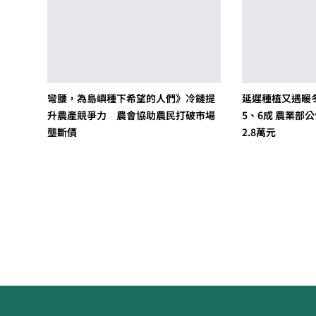
彎腰，為島嶼種下希望的人們》冷鏈提
延遲種植又遇暖
升農產競爭力 農會協助農民打破市場
5、6成 農業部
壟斷價
2.8萬元