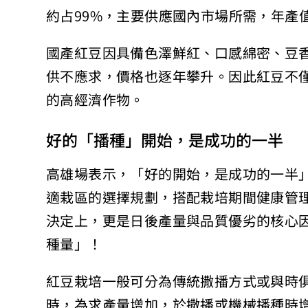
約占99%，主要供應國內市場
所需，年產值
國產紅豆因具備色澤鮮紅、口感綿密、豆
供不應求，價格也逐年攀升。
因此紅豆不
的高經濟
作物。
好的「播種」開始，是成功的一半
高雄場表示，「好的開始，是成功的一半
適栽區的選擇規劃，搭配栽培期間健康管
決定上，
更是日後產量與品質優劣的核心
種量」！
紅豆栽培一般可分為傳統撒播方式或與時
時，為求產量增加，於撒播或
機械播種時