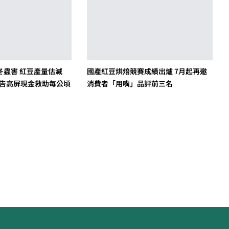
冬蟲害 紅豆產量估減
國產紅豆烘焙競賽成績出爐 7月起再邀
公告高屏現金救助每公頃
消費者「用嘴」品評前三名