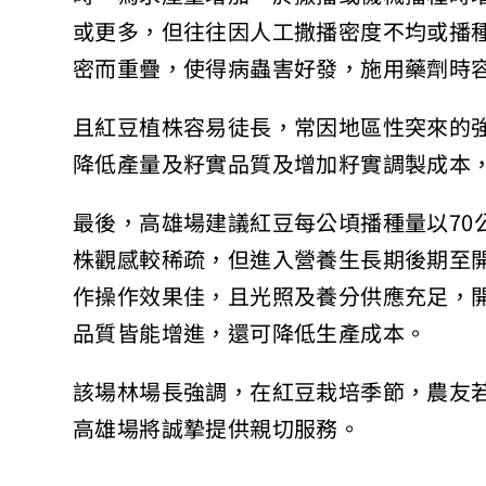
或更多，
但往往因人工撒播密度不均或播
密而重疊，使得病蟲害好發，施用藥劑時
且紅豆植株容易徒長，常因地區性突來的
降低產量及籽實品質及增加籽實調製
成本
最後，高雄場建議紅豆每公頃播種量以70
株觀感較稀疏，但進入營養生長期後期至
作操作效果佳，
且光照及養分供應充足，
品質皆能增進，還可降低生產成本。
該場林場長強調，在紅豆栽培季節，農友
高雄場將誠摯提供親切服務。