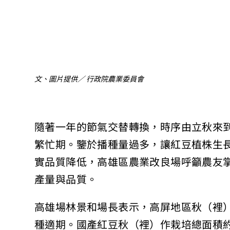
文、圖片提供／ 行政院農業委員會
隨著一年的節氣交替轉換，時序由立秋來
繁忙期。鑒於播種量過多，讓紅豆植株生
實品質降低，高雄區農業改良場呼籲農友
產量與品質。
高雄場林景和場長表示，高屏地區秋（裡
種適期。國產紅豆秋（裡）作栽培總面積