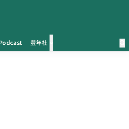
Podcast
豐年社
茶改場輔導低碳生產、碳足跡揭露
「茶毅思」、「日月老茶廠」產品
取得碳標籤
不實謠言致花生跌價 卓榮泰裁示