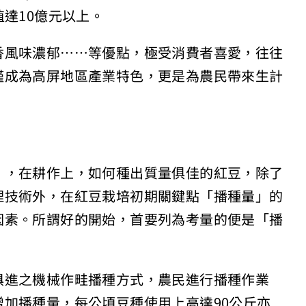
達10億元以上。
香風味濃郁⋯⋯等優
點，極受消費者喜愛，往往
僅成為高屏地區產業特色，更是為農民帶來生計
」，在耕作上，如何種出質
量俱佳的紅豆，除了
理技術
外，在紅豆栽培初期關鍵點「播種量」的
因素。所謂好的開始，首要列為考量
的便是「播
俱進之
機械作畦播種方式，農民進行播種作業
增加播種量，每公頃豆種使用上高達90公斤亦