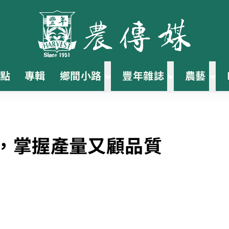
點
專輯
鄉間小路
豐年雜誌
農藝
質
好，掌握產量又顧品質