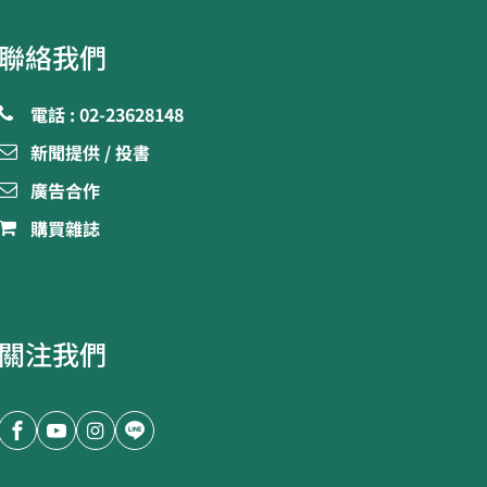
聯絡我們
電話 : 02-23628148
新聞提供 / 投書
廣告合作
購買雜誌
關注我們