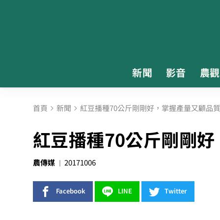
新聞
影音
農觀
首頁
新聞
紅豆播種70公斤剛剛好，掌握產量又顧品
紅豆播種70公斤剛剛
農傳媒
20171006
Facebook
LINE
Twitter