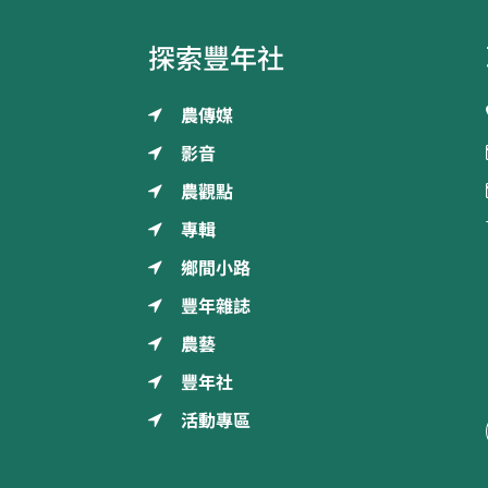
探索豐年社
農傳媒
影音
農觀點
專輯
鄉間小路
豐年雜誌
農藝
豐年社
活動專區