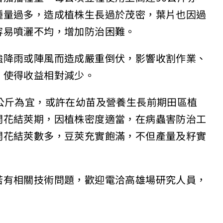
種量過多，造成植株生長過於茂密，
葉片也因過
容易噴灑不均，
增加防治困難。
強降雨或陣風而
造成嚴重倒伏，影響收割作業、
，使得收益相對減少。
公斤為宜，或許在幼苗及
營養生長前期田區植
開花結
莢期，因植株密度適當，在病蟲害防治工
開花結莢數多，豆莢充實飽滿，
不但產量及籽實
若有相關技術問題，
歡迎電洽高雄場研究人員，