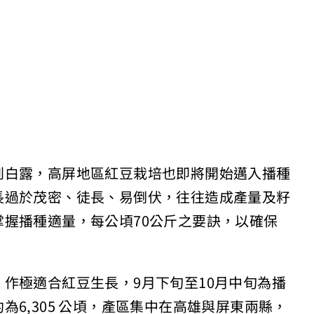
到白露，高屏地區紅豆栽培
也即將開始邁入播種
長過於
茂密、徒長、易倒伏，往往造成產量及籽
掌
握播種適量，每公頃70公斤之要訣，以確保
）作極適合紅豆生長，9月
下旬至10月中旬為播
約為
6,305 公頃，產區集中在高雄與屏東兩縣，