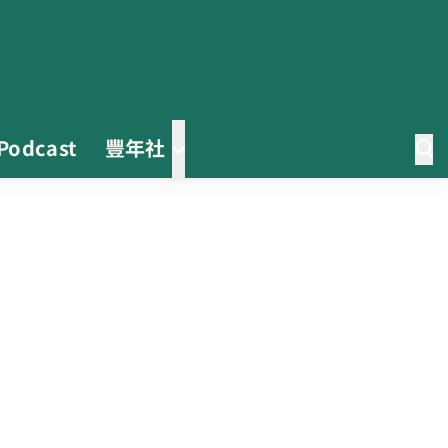
Podcast
豐年社
0608豪雨農損水稻居冠 農糧署協
調溼穀調運2.2萬公噸 公糧收購量
能已恢復
2026臺灣竹博覽會今開幕 六大衛