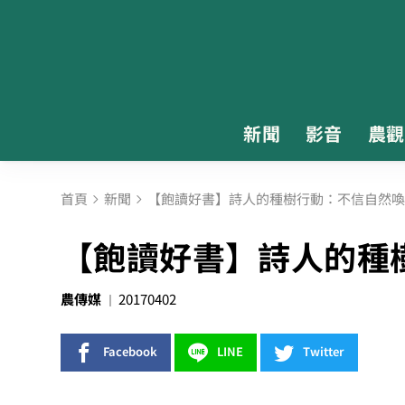
新聞
影音
農觀
首頁
新聞
【飽讀好書】詩人的種樹行動：不信自然喚
【飽讀好書】詩人的種
農傳媒
20170402
Facebook
LINE
Twitter