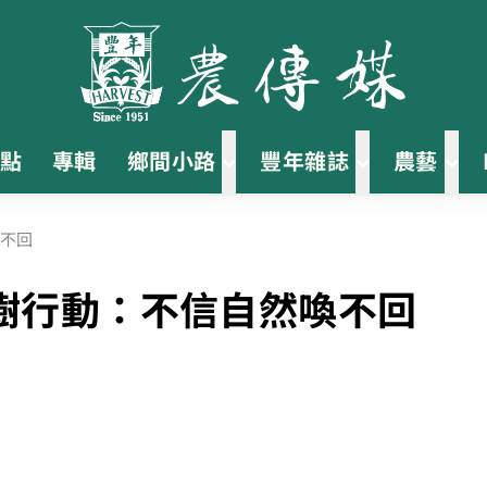
點
專輯
鄉間小路
豐年雜誌
農藝
不回
樹行動：不信自然喚不回