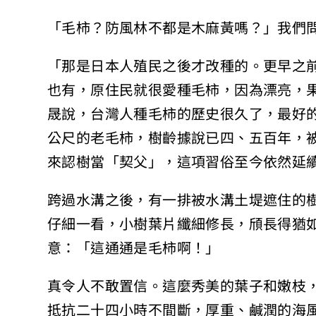
「毛柿？防風林不都是木麻黃嗎？」我們
「那是日本人殖民之後才改種的。更早之
也有，原住民就很愛種毛柿，因為漂亮，
晟說，台灣人種毛柿的歷史很久了，最好
公尺的老毛柿，樹齡據說已四、五百年，
來認樹當「契父」，這項習俗至今依然延
跨過水溝之後，有一排被水溝土堤遮住的
仔細一看，小樹葉片纖細修長，頎長得猶
意：「這通通是毛柿啊！」
真令人不敢置信。這麼秀美的葉子和嫩枝
抵抗二十四小時不間斷，厚重、鹹潤的海