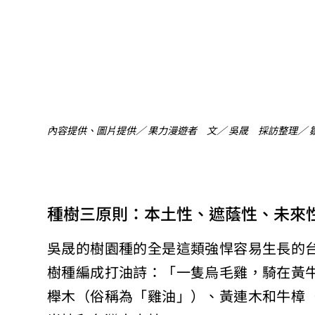
內容提供、圖片提供／ 果力漫遊者 文／ 吳晟 採訪整理／ 
種樹三原則：本土性、遮蔭性、未來
吳晟的樹園種的全是這類強悍容易生長的
樹種編成打油詩：「一隻烏毛雞，騎在黃
櫸木（俗稱為「雞油」）、黃連木和牛樟