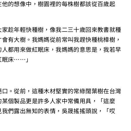
在他的想像中，樹園裡的每株樹都該從百歲起
大家趁年輕快種樹，像我二三十歲回來教書就種
才會有大樹。我媽媽從前常叫我趕快種桃樟樹，
的人都用來做紅眠床，我媽媽的意思是，我若早
紅眠床……」
絕口。從前，這種木材堅實的常綠闊葉樹在台灣
的某個製品更是許多人家中常備用具，「這麼
見我們露出無知的表情，吳晟搖搖頭說，「哎