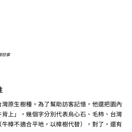
鄒欣寧
性
台灣原生樹種。為了幫助訪客記憶，他還把園內
牛背上」，幾個字分別代表烏心石、毛柿、台灣
（牛樟不適合平地，以樟樹代替），對了，還有