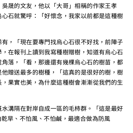
。吳晟的文友，他以「大哥」相稱的作家王孝
烏心石就驚呼：「好懷念，我家以前都是這種樹
稀有，「現在要專門找烏心石很不好找，前陣子
學，在報刊上讀到我寫種樹贈樹，知道有烏心石
處角落，「看，那邊還有幾棵烏心石的樹苗，都
是他贈送最多的樹種，「這真的是很好的樹，樹
長，果實也美，為什麼這種樹會漸漸從我們的生
溉水溝隔在對岸自成一區的毛柿群。「這是最好
怕乾旱、不怕風、不怕鹹，最適合做為防風