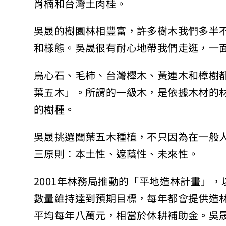
肖楠和台灣土肉桂。
吳晟的樹園林相豐富，許多樹木我們多半
和樣態。吳晟很有耐心地帶我們走逛，一
烏心石、毛柿、台灣櫸木、黃連木和樟樹
葉五木」。所謂的一級木，是依據木材的
的樹種。
吳晟挑選闊葉五木種植，不只因為在一般
三原則：本土性、遮蔭性、未來性。
2001年林務局推動的「平地造林計畫」
數量維持達到預期目標，每年都會提供造
平均每年八萬元，相當於休耕補助金。吳