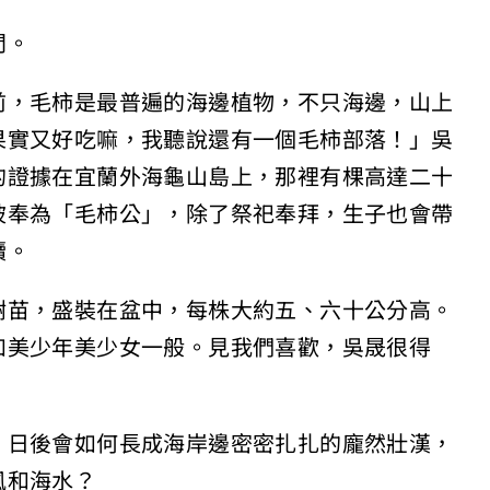
問。
前，毛柿是最普遍的海邊植物，不只海邊，山上
果實又好吃嘛，我聽說還有一個毛柿部落！」吳
的證據在宜蘭外海龜山島上，那裡有棵高達二十
被奉為「毛柿公」，除了祭祀奉拜，生子也會帶
續。
樹苗，盛裝在盆中，每株大約五、六十公分高。
如美少年美少女一般。見我們喜歡，吳晟很得
，日後會如何長成海岸邊密密扎扎的龐然壯漢，
風和海水？