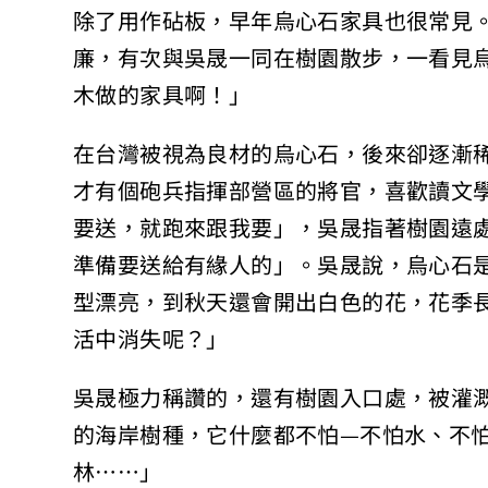
除了用作砧板，早年烏心石家具也很常見
廉，有次與吳晟一同在樹園散步，一看見
木做的家具啊！」
在台灣被視為良材的烏心石，後來卻逐漸
才有個砲兵指揮部營區的將官，喜歡讀文
要送，就跑來跟我要」，吳晟指著樹園遠
準備要送給有緣人的」。吳晟說，烏心石
型漂亮，到秋天還會開出白色的花，花季
活中消失呢？」
吳晟極力稱讚的，還有樹園入口處，被灌
的海岸樹種，它什麼都不怕—不怕水、不
林……」