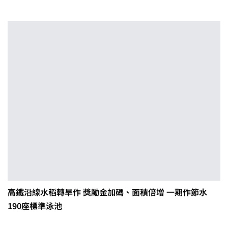
高鐵沿線水稻轉旱作 獎勵金加碼、面積倍增 一期作節水
190座標準泳池