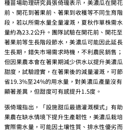
種苗場助理研究員張倚瓏表示，美濃瓜在開花
前、開花到著果前、著果到收穫等不同生育階
段，若以所需水量全量灌溉，夏秋作單株需水
量約為23.2公升。團隊試驗在開花前、開花至
著果前等生長階段節水，美濃瓜可能因此延長
生長期，錯失市場需求時機，不利農民銷售；
但因果農本會在著果期減少供水以提升美濃瓜
甜度，試驗證實，在著果後的減量灌溉，可節
省19.3%至24%的用水量，對美濃瓜產量沒有
顯著差異，但甜度可有感提升1.5度。
張倚瓏指出，「設施甜瓜最適灌溉模式」有助
果農在缺水情境下提升生產韌性，美濃瓜栽培
實際需水量，可能因土壤性質、排水性優劣而