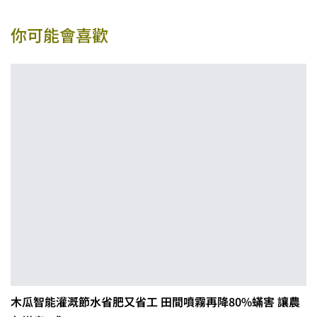
你可能會喜歡
木瓜智能灌溉節水省肥又省工 田間噴霧再降80%蟎害 讓農