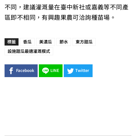
不同，建議灌溉量在臺中新社或嘉義等不同產
區即不相同，有興趣果農可洽詢種苗場。
標籤
香瓜
美濃瓜
節水
東方甜瓜
設施甜瓜最適灌溉模式
Facebook
LINE
Twitter