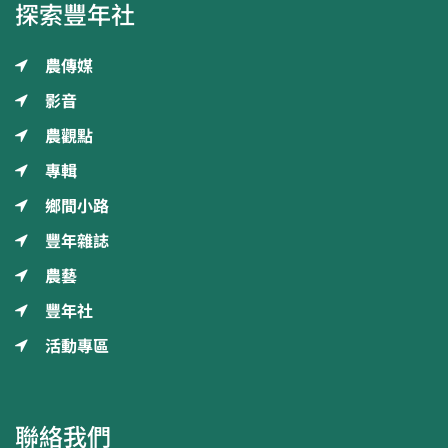
探索豐年社
農傳媒
影音
農觀點
專輯
鄉間小路
豐年雜誌
農藝
豐年社
活動專區
聯絡我們