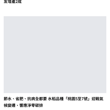
友增產2成
節水、省肥、抗病全都要 水稻品種「桃園5至7號」迎戰氣
候變遷、響應淨零碳排