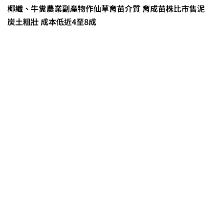
椰纖、牛糞農業副產物作仙草育苗介質 育成苗株比市售泥
炭土粗壯 成本低近4至8成
2026臺灣竹博覽會今開幕 六大衛星
展區跨縣市接力展至9月
收容量能翻倍！ 彰化縣動物保護教
育園區興建工程今開工