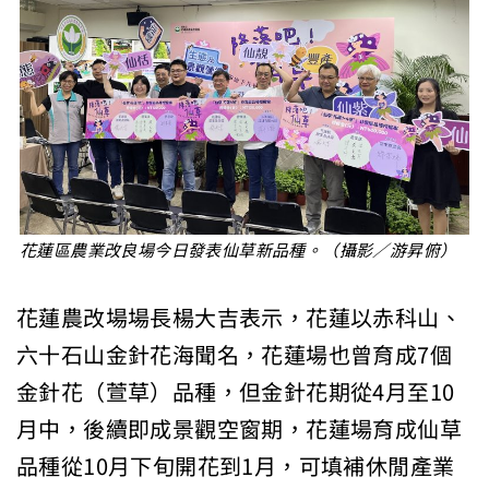
花蓮區農業改良場今日發表仙草新品種。（攝影／游昇俯）
花蓮農改場場長楊大吉表示，花蓮以赤科山、
六十石山金針花海聞名，花蓮場也曾育成7個
金針花（萱草）品種，但金針花期從4月至10
月中，後續即成景觀空窗期，花蓮場育成仙草
品種從10月下旬開花到1月，可填補休閒產業