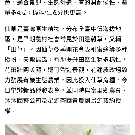
色，適合景觀、生態營造，有的具耐候性、產
量多4成，機能性成分也更高。
仙草是臺灣原生植物，分布全臺中低海拔地
區，是早期農村社會常見於田邊雜草，又稱
「田草」。因仙草冬季開花會吸引蜜蜂等多種
授粉、天敵昆蟲，有助提升田區生物多樣性，
花田壯闊美麗，還可營造景觀，花蓮農改場致
力發展有機生態農業，因此投入仙草育種，今
日舉辦新品種發表會，並同時與富里鄉農會、
沐沐園藝公司及星源茶園青農劉景源簽約授
權。