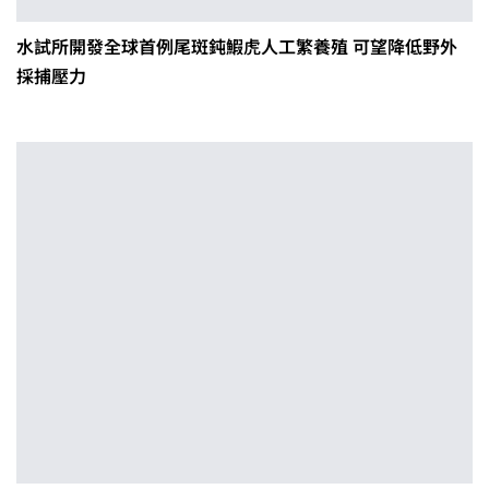
水試所開發全球首例尾斑鈍鰕虎人工繁養殖 可望降低野外
採捕壓力