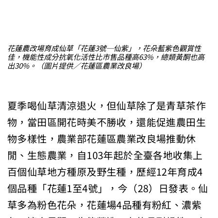
花蓮農改場育成仙草「花蓮3號─仙紫」，花朵藍紫色觀賞性
佳，機能性成分抗氧化活性比市售品種高63%，總類黃酮也高
出30%。（圖片提供／花蓮區農業改良場）
夏季喝仙草清涼退火，但仙草除了是青草茶作
物，當田區開花時美不勝收，還能促進農田生
物多樣性，農業部花蓮區農業改良場推動休
閒、生態農業，自103年起於全臺各地收集上
百個仙草地方種原及野生種，歷經12年育成4
個品種「花蓮1至4號」，今（28）日發表。仙
草多為粉色花朵，花蓮場4品種有粉紅、濃紫