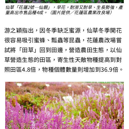
仙草「花蓮2號─仙靚」，早花，耐澇又耐旱、生長勢強，產
量高出市售品種4成。（圖片提供／花蓮區農業改良場）
游之穎指出，因冬季缺乏蜜源，仙草冬季開花
很容易吸引蜜蜂、瓢蟲等昆蟲，花蓮農改場嘗
試將「田草」回到田邊，營造農田生態，以仙
草營造生態的田區，寄生性天敵物種提高到對
照田區4.8倍，物種個體數量則增加到36.9倍。