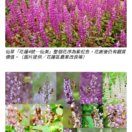
仙草「花蓮4號─仙美」整個花序為紫紅色，花謝後仍有觀賞
價值。（圖片提供／花蓮區農業改良場）