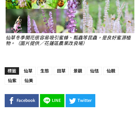
仙草冬季開花很容易吸引蜜蜂、瓢蟲等昆蟲，是良好蜜源植
物。（圖片提供／花蓮區農業改良場）
標籤
仙草
生態
田草
景觀
仙恬
仙靚
仙紫
仙美
Facebook
LINE
Twitter