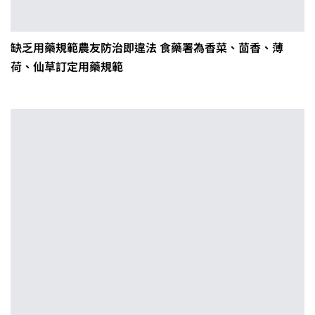
缺乏用藥規範農友防治即違法 食藥署為香菜、茴香、薄
荷、仙草訂定用藥規範