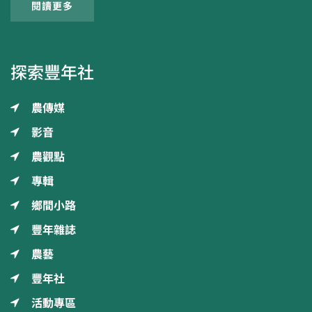
閱讀更多
探索豐年社
農傳媒
影音
農觀點
專輯
鄉間小路
豐年雜誌
農藝
豐年社
活動專區