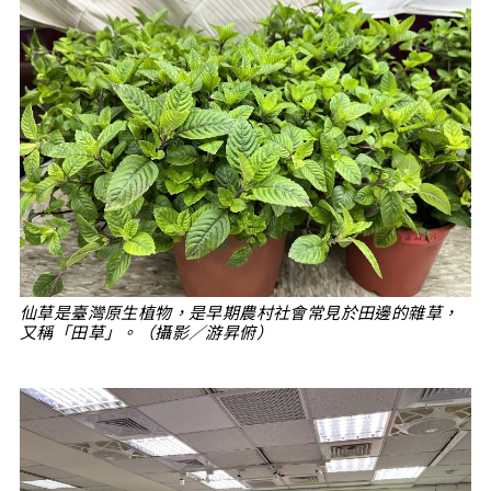
仙草是臺灣原生植物，是早期農村社會常見於田邊的雜草，
又稱「田草」。（攝影／游昇俯）