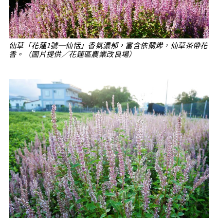
仙草「花蓮1號─仙恬」香氣濃郁，富含依蘭烯，仙草茶帶花
香。（圖片提供／花蓮區農業改良場）