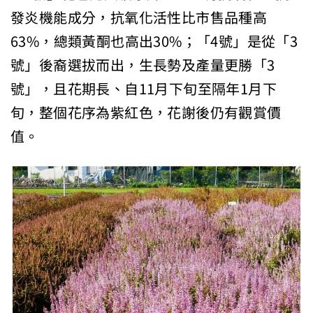
發炎機能成分，抗氧化活性比市售品種高
63%，總類黃酮也高出30%；「4號」是從「3
號」後裔選拔而出，生長勢及產量更勝「3
號」，且花期長、自11月下旬至隔年1月下
旬，整個花序為紫紅色，花謝後仍有觀賞價
值。