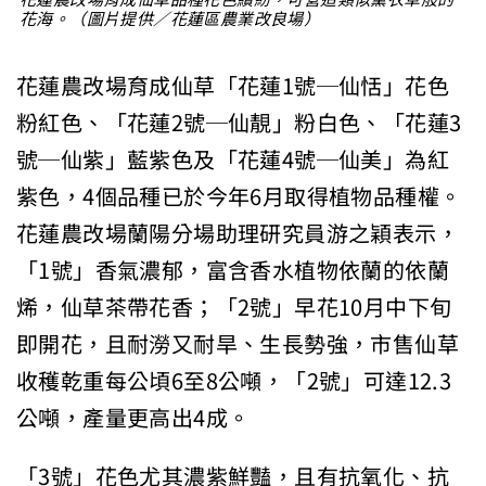
花海。（圖片提供／花蓮區農業改良場）
花蓮農改場育成仙草「花蓮1號─仙恬」花色
粉紅色、「花蓮2號─仙靚」粉白色、「花蓮3
號─仙紫」藍紫色及「花蓮4號─仙美」為紅
紫色，4個品種已於今年6月取得植物品種權。
花蓮農改場蘭陽分場助理研究員游之穎表示，
「1號」香氣濃郁，富含香水植物依蘭的依蘭
烯，仙草茶帶花香；「2號」早花10月中下旬
即開花，且耐澇又耐旱、生長勢強，市售仙草
收穫乾重每公頃6至8公噸，「2號」可達12.3
公噸，產量更高出4成。
「3號」花色尤其濃紫鮮豔，且有抗氧化、抗