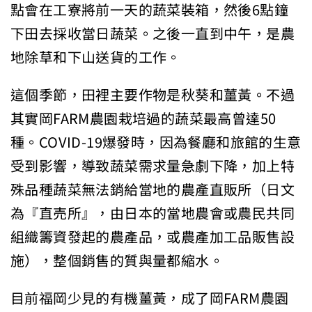
點會在工寮將前一天的蔬菜裝箱，然後6點鐘
下田去採收當日蔬菜。之後一直到中午，是農
地除草和下山送貨的工作。
這個季節，田裡主要作物是秋葵和薑黃。不過
其實岡FARM農園栽培過的蔬菜最高曾達50
種。COVID-19爆發時，因為餐廳和旅館的生意
受到影響，導致蔬菜需求量急劇下降，加上特
殊品種蔬菜無法銷給當地的農產直販所（日文
為『直売所』，由日本的當地農會或農民共同
組織籌資發起的農產品，或農產加工品販售設
施），整個銷售的質與量都縮水。
目前福岡少見的有機薑黃，成了岡FARM農園