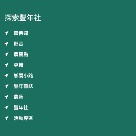
探索豐年社
農傳媒
影音
農觀點
專輯
鄉間小路
豐年雜誌
農藝
豐年社
活動專區