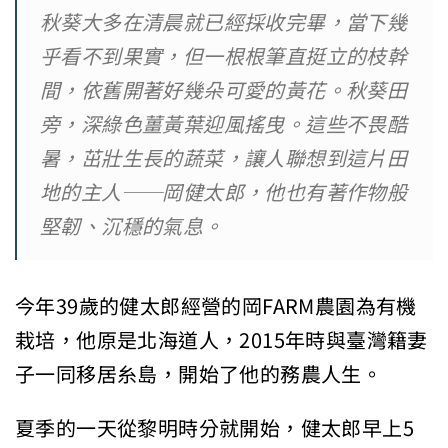
秋葵大多在清晨就已經採收完畢，當下幾
乎看不到果實，但一根根筆直挺立的枝幹
間，依舊開著好幾朵可愛的黃花。秋葵田
旁，深綠色薑黃葉迎風搖曳。這些不畏酷
暑，茁壯生長的蔬菜，讓人聯想到這片田
地的主人──岡健太郎，他也有著作物般
堅韌、沉穩的氣息。
今年39歲的健太郎經營的岡FARM農園為有機
栽培，他原是北海道人，2015年時與臺灣籍妻
子一同移居糸島，開始了他的務農人生。
夏季的一天從黎明時分就開始，健太郎早上5