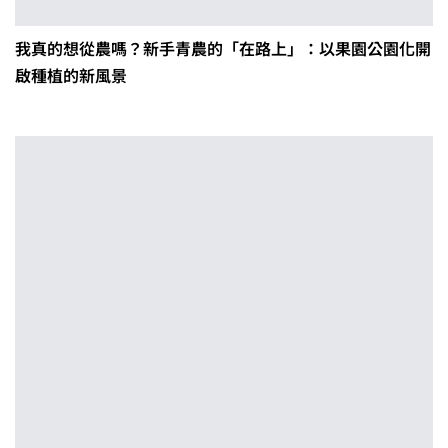
我真的想從農嗎？新手青農的「在路上」：以果園公園化開
啟種植的新風景