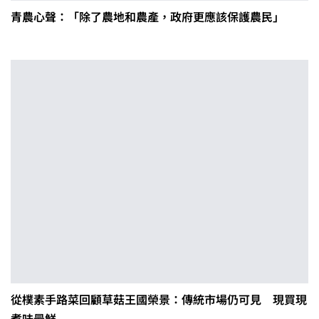
青農心聲：「除了農地和農產，政府更應該保護農民」
從樸素手路菜回顧草菇王國榮景：傳統市場仍可見 現買現
煮味最鮮