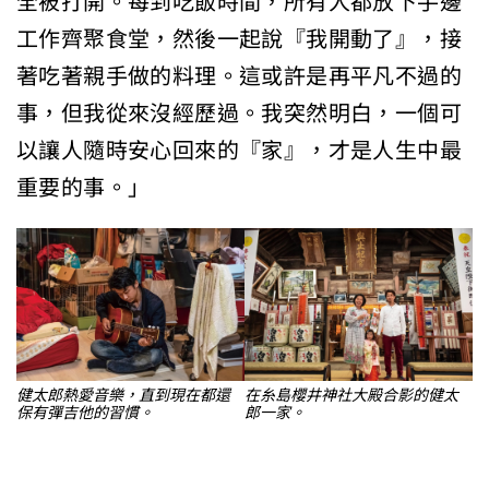
全被打開。每到吃飯時間，所有人都放下手邊
工作齊聚食堂，然後一起說『我開動了』，接
著吃著親手做的料理。這或許是再平凡不過的
事，但我從來沒經歷過。我突然明白，一個可
以讓人隨時安心回來的『家』，才是人生中最
重要的事。」
健太郎熱愛音樂，直到現在都還
在糸島櫻井神社大殿合影的健太
保有彈吉他的習慣。
郎一家。