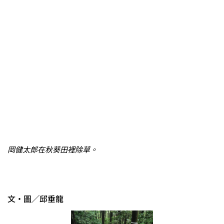
岡健太郎在秋葵田裡除草。
文‧圖╱邱垂龍