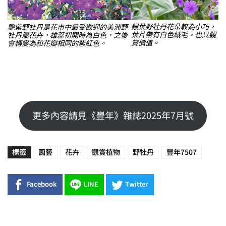
銀葉野牡丹花朵較為小巧，
艷紫野牡丹是花市中最受歡迎的美洲野
葉片帶有白色絨毛，也具觀
牡丹屬花卉，雄蕊初開時為白色，之後
賞價值。
會轉變為和花瓣相同的紫紅色。
更多內容請見《豐年》雜誌2025年7月號
標籤
園藝
花卉
觀賞植物
野牡丹
豐年7507
Facebook
LINE
Twitter