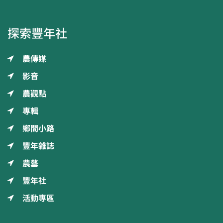
探索豐年社
農傳媒
影音
農觀點
專輯
鄉間小路
豐年雜誌
農藝
豐年社
活動專區