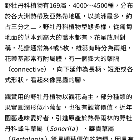
野牡丹科植物有169屬、4000～4500種，分布
於各大洲熱帶及亞熱帶地區，以美洲最多，約
占三分之二。野牡丹科植物型態多樣，從匍匐
地面的草本到高大的喬木都有。花呈放射對
稱，花瓣通常為4或5枚，雄蕊有時分為兩組，
花藥基部常有附屬體，有一個膨大的藥隔
（connective），向下延伸為長柄、短距或各
式形狀，看起來像昆蟲的腳。
觀賞用的野牡丹植物以觀花為主，部分種類的
果實圓潤形似小葡萄，也很有觀賞價值。近年
園藝趣味愛好者，引進原產於熱帶雨林的野牡
丹科蜂斗草屬（
Sonerila
）、華貴草屬
（
Bertolonia
）等具觀葉價值的物種，因具有