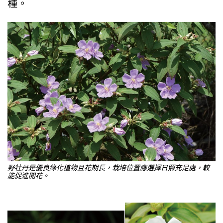
種。
野牡丹是優良綠化植物且花期長，栽培位置應選擇日照充足處，較
能促進開花。