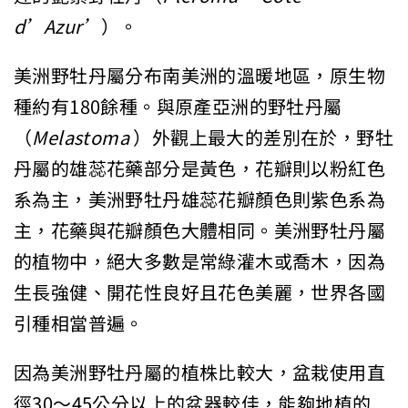
d’Azur’
）。
美洲野牡丹屬分布南美洲的溫暖地區，原生物
種約有180餘種。與原產亞洲的野牡丹屬
（
Melastoma
）外觀上最大的差別在於，野牡
丹屬的雄蕊花藥部分是黃色，花瓣則以粉紅色
系為主，美洲野牡丹雄蕊花瓣顏色則紫色系為
主，花藥與花瓣顏色大體相同。美洲野牡丹屬
的植物中，絕大多數是常綠灌木或喬木，因為
生長強健、開花性良好且花色美麗，世界各國
引種相當普遍。
因為美洲野牡丹屬的植株比較大，盆栽使用直
徑30～45公分以上的盆器較佳，能夠地植的