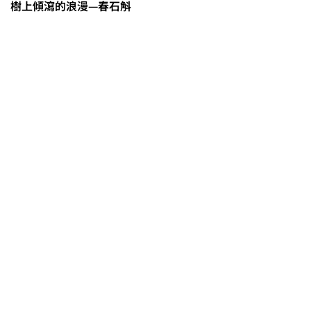
樹上傾瀉的浪漫—春石斛
茶改場輔導低碳生產、碳足跡揭露
「茶毅思」、「日月老茶廠」產品
取得碳標籤
不實謠言致花生跌價 卓榮泰裁示跨
部會啟動產地聯合稽查