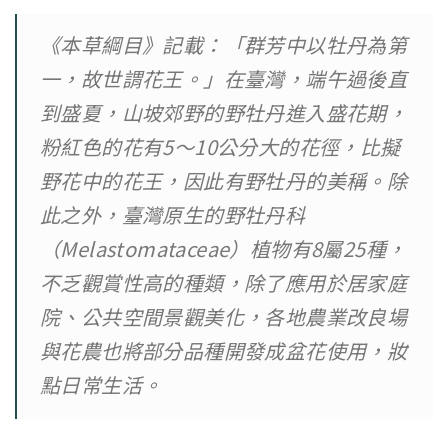
《本草綱目》記載：「群芳中以牡丹為第
一，故世謂花王。」在臺灣，端午過後直
到盛夏，山坡郊野的野牡丹進入盛花期，
粉紅色的花有5～10公分大的花徑，比擬
野花中的花王，因此有野牡丹的美稱。除
此之外，臺灣原生的野牡丹科
（Melastomataceae）植物有8屬25種，
不乏觀賞性高的種類，除了應用於居家庭
院、公共空間景觀美化，各地農業改良場
與花農也將部分品種開發成盆花使用，妝
點日常生活。