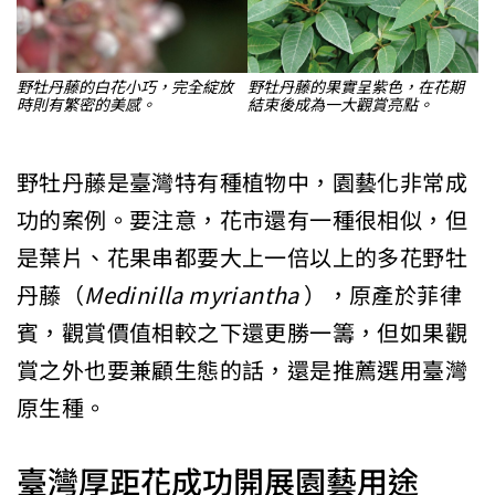
野牡丹藤的白花小巧，完全綻放
野牡丹藤的果實呈紫色，在花期
時則有繁密的美感。
結束後成為一大觀賞亮點。
野牡丹藤是臺灣特有種植物中，園藝化非常成
功的案例。要注意，花市還有一種很相似，但
是葉片、花果串都要大上一倍以上的多花野牡
丹藤（
Medinilla myriantha
），原產於菲律
賓，觀賞價值相較之下還更勝一籌，但如果觀
賞之外也要兼顧生態的話，還是推薦選用臺灣
原生種。
臺灣厚距花成功開展園藝用途