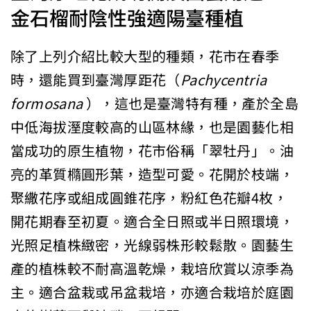
金石榴耐陰性強適陽臺種植
除了上列介紹比較大型的種類，花市在春季
時，還能買到臺灣厚距花（
Pachycentria
formosana
），這也是臺灣特有種，產於全島
中低海拔溼度較高的山區林緣，也是園藝化相
當成功的原生植物，花市俗稱「翠牡丹」。油
亮的革質橢圓形葉，造型可愛。花開於枝端，
聚繖花序或組成圓錐花序，粉紅色花瓣4枚，
開花期春至初夏。適合全日照或半日照環境，
光照足植株緻密，光線弱株形較鬆散。園藝生
產的植株較不耐高溫乾燥，栽培欣賞以涼季為
主。適合盆栽或吊盆栽培，亦適合栽培於庭園