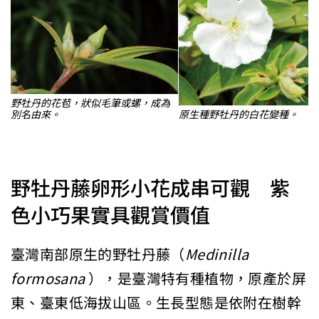
野牡丹的花苞，狀似毛筆或螺，成為
別名由來。
原生種野牡丹的白花變種。
野牡丹藤卵形小花成串可觀 紫
色小巧果實具觀賞價值
臺灣南部原生的野牡丹藤（
Medinilla
formosana
），是臺灣特有種植物，原產於屏
東、臺東低海拔山區。生長型態是依附在樹幹