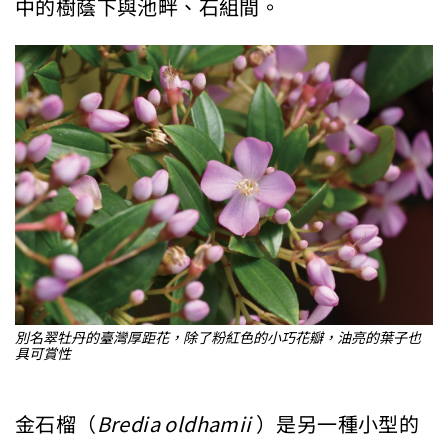
中的樹蔭下與池畔、石組間。
別名翠牡丹的臺灣厚距花，除了粉紅色的小巧花瓣，油亮的葉子也
具可賞性
金石榴（
Bredia oldhamii
）是另一種小型的