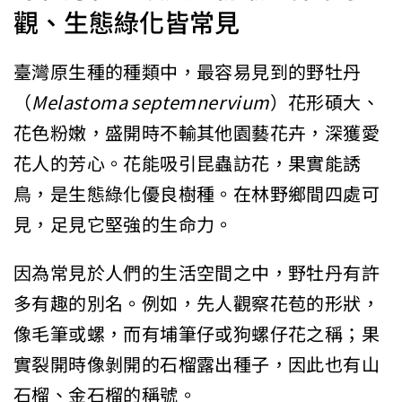
觀、生態綠化皆常見
臺灣原生種的種類中，最容易見到的野牡丹
（
Melastoma septemnervium
）花形碩大、
花色粉嫩，盛開時不輸其他園藝花卉，深獲愛
花人的芳心。花能吸引昆蟲訪花，果實能誘
鳥，是生態綠化優良樹種。在林野鄉間四處可
見，足見它堅強的生命力。
因為常見於人們的生活空間之中，野牡丹有許
多有趣的別名。例如，先人觀察花苞的形狀，
像毛筆或螺，而有埔筆仔或狗螺仔花之稱；果
實裂開時像剝開的石榴露出種子，因此也有山
石榴、金石榴的稱號。