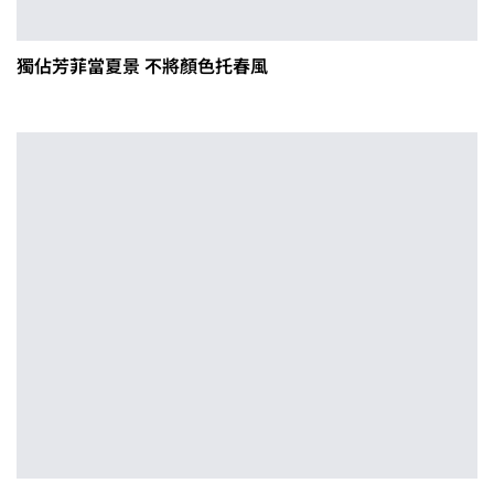
獨佔芳菲當夏景 不將顏色托春風