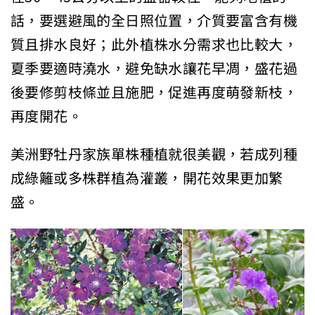
話，要選避風的全日照位置，介質要富含有機
質且排水良好；此外植株水分需求也比較大，
夏季要適時澆水，避免缺水讓花早凋，盛花過
後要修剪枝條並且施肥，促進再度萌發新枝，
再度開花。
美洲野牡丹家族單株種植就很美觀，若成列種
成綠籬或多株群植為灌叢，開花效果更加繁
盛。