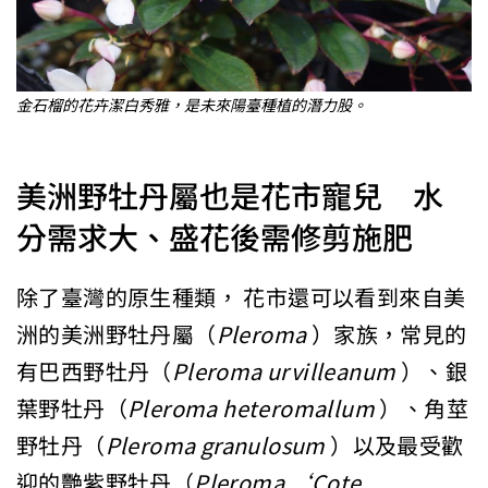
金石榴的花卉潔白秀雅，是未來陽臺種植的潛力股。
美洲野牡丹屬也是花市寵兒 水
分需求大、盛花後需修剪施肥
除了臺灣的原生種類， 花市還可以看到來自美
洲的美洲野牡丹屬（
Pleroma
）家族，常見的
有巴西野牡丹（
Pleroma urvilleanum
）、銀
葉野牡丹（
Pleroma heteromallum
）、角莖
野牡丹（
Pleroma granulosum
）以及最受歡
迎的艷紫野牡丹（
Pleroma ‘Cote