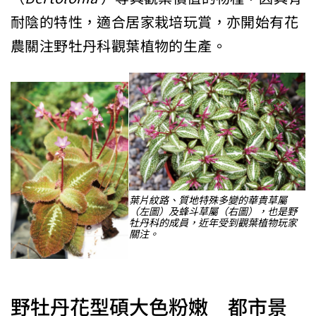
耐陰的特性，適合居家栽培玩賞，亦開始有花
農關注野牡丹科觀葉植物的生產。
葉片紋路、質地特殊多變的華貴草屬
（左圖）及蜂斗草屬（右圖），也是野
牡丹科的成員，近年受到觀葉植物玩家
關注。
野牡丹花型碩大色粉嫩 都市景