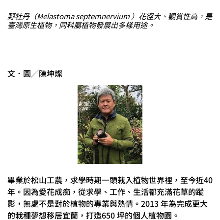
野牡丹（Melastoma septemnervium ）花徑大、觀賞性高，是
臺灣原生植物，同科屬植物發展出多樣用途。
文．圖╱陳坤燦
畢業於松山工農，求學時期一頭栽入植物世界裡，至今近40
年。因為愛花成痴，從求學、工作、生活都充滿花草的蹤
影，無處不是對於植物的專業與熱情。2013 年為完成更大
的栽種夢想移居宜蘭，打造650 坪的個人植物園。